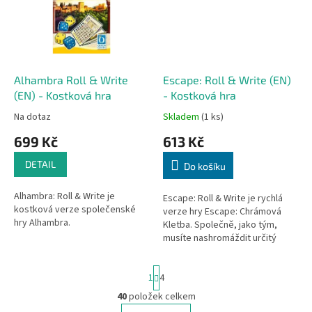
Alhambra Roll & Write
Escape: Roll & Write (EN)
(EN) - Kostková hra
- Kostková hra
Na dotaz
Skladem
(1 ks)
699 Kč
613 Kč
DETAIL
Do košíku
Alhambra: Roll & Write je
Escape: Roll & Write je rychlá
kostková verze společenské
verze hry Escape: Chrámová
hry Alhambra.
Kletba. Společně, jako tým,
musíte nashromáždit určitý
počet drahokamů, dostat se k
východu z chrámu a to vše...
S
1
4
t
r
40
položek celkem
O
á