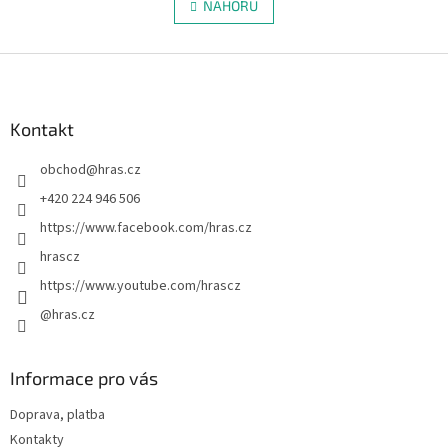
v
NAHORU
n
l
k
á
o
v
Z
d
á
a
á
n
c
p
í
í
a
Kontakt
p
t
r
obchod
@
hras.cz
í
v
k
+420 224 946 506
y
https://www.facebook.com/hras.cz
v
ý
hrascz
p
https://www.youtube.com/hrascz
i
s
@hras.cz
u
Informace pro vás
Doprava, platba
Kontakty