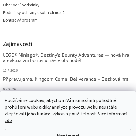
Obchodní podmínky
Podmínky ochrany osobních údajů
Bonusový program
Zajímavosti
LEGO® Ninjago®: Destiny's Bounty Adventures — nová hra
a exkluzivní bonus u nás v obchodě!
13.7.2026
Připravujeme: Kingdom Come: Deliverance – Desková hra
8.7.2026
Nejlepší deskové hry: výběr, který frčí v celém Česku
Používáme cookies, abychom Vám umožnili pohodlné
prohlížení webu a díky analýze provozu webu neustále
18.6.2026
zlepšovali jeho funkce, výkon a použitelnost. Více informací
zde
.
Vytvořil Shoptet