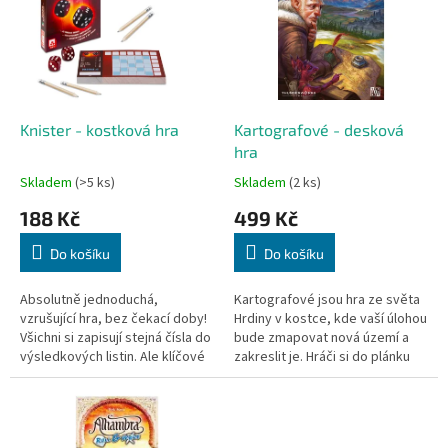
k
i
t
s
ů
p
r
o
d
Knister - kostková hra
Kartografové - desková
u
hra
k
Skladem
(>5 ks)
Skladem
(2 ks)
t
188 Kč
499 Kč
ů
Do košíku
Do košíku
Absolutně jednoduchá,
Kartografové jsou hra ze světa
vzrušující hra, bez čekací doby!
Hrdiny v kostce, kde vaší úlohou
Všichni si zapisují stejná čísla do
bude zmapovat nová území a
výsledkových listin. Ale klíčové
zakreslit je. Hráči si do plánku
je, kde byly zaznamenány. K
kreslí různé typy území a
vítězství v této hře...
zároveň se tím snaží splnit...