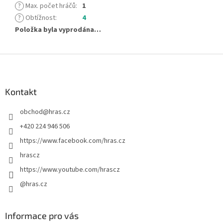
?
Max. počet hráčů
:
1
?
Obtížnost
:
4
Položka byla vyprodána…
Z
á
p
a
Kontakt
t
obchod
@
hras.cz
í
+420 224 946 506
https://www.facebook.com/hras.cz
hrascz
https://www.youtube.com/hrascz
@hras.cz
Informace pro vás