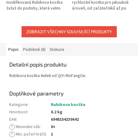
modifikovaná Rubikova kostka
rychlostní kostka pro jakoukoli
3x3x3 do podoby, která velmi
úroveň, od začátečníků až po
náročná
profesionály. Rozměry: 65 x 65 x
65 mm.
ZOBRAZIT VŠECHNY SOUVISEJÍCÍ PRODUKTY
Popis
Podobné (8)
Diskuze
Detailní popis produktu
Rubikova kostka 6x6x6 od QiYi MoFangGe.
Doplňkové parametry
Kategorie
:
Rubikova kostka
Hmotnost
:
0.2 kg
EAN
:
6948154230642
?
Minimální věk
:
8+
?
Min. počet hráčů
:
1