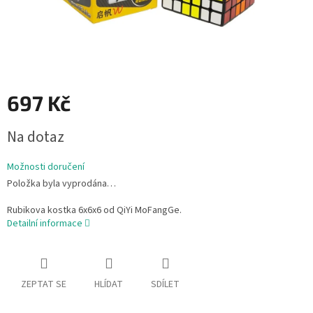
697 Kč
Měrná
Na dotaz
cena:
Možnosti doručení
Položka byla vyprodána…
Rubikova kostka 6x6x6 od QiYi MoFangGe.
Detailní informace
ZEPTAT SE
HLÍDAT
SDÍLET