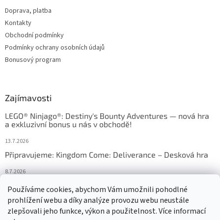
Doprava, platba
Kontakty
Obchodní podmínky
Podmínky ochrany osobních údajů
Bonusový program
Zajímavosti
LEGO® Ninjago®: Destiny's Bounty Adventures — nová hra
a exkluzivní bonus u nás v obchodě!
13.7.2026
Připravujeme: Kingdom Come: Deliverance – Desková hra
8.7.2026
Nejlepší deskové hry: výběr, který frčí v celém Česku
Používáme cookies, abychom Vám umožnili pohodlné
prohlížení webu a díky analýze provozu webu neustále
18.6.2026
zlepšovali jeho funkce, výkon a použitelnost. Více informací