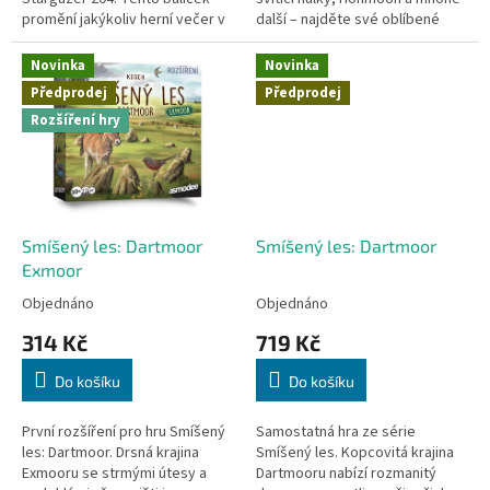
promění jakýkoliv herní večer v
další – najděte své oblíbené
pozorování noční oblohy.
postavy i předměty ze świata K-
Pop Demon Hunters na 55...
Novinka
Novinka
Předprodej
Předprodej
Rozšíření hry
Smíšený les: Dartmoor
Smíšený les: Dartmoor
Exmoor
Objednáno
Objednáno
314 Kč
719 Kč
Do košíku
Do košíku
První rozšíření pro hru Smíšený
Samostatná hra ze série
les: Dartmoor. Drsná krajina
Smíšený les. Kopcovitá krajina
Exmooru se strmými útesy a
Dartmooru nabízí rozmanitý