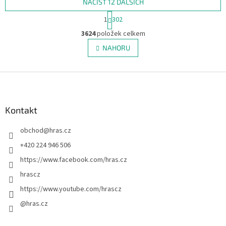
NAČÍST 12 DALŠÍCH
S
1
302
t
O
r
3624
položek celkem
v
á
l
NAHORU
n
á
k
d
o
v
Z
a
á
c
á
n
í
p
í
p
a
Kontakt
r
t
v
obchod
@
hras.cz
í
k
y
+420 224 946 506
v
https://www.facebook.com/hras.cz
ý
p
hrascz
i
https://www.youtube.com/hrascz
s
u
@hras.cz