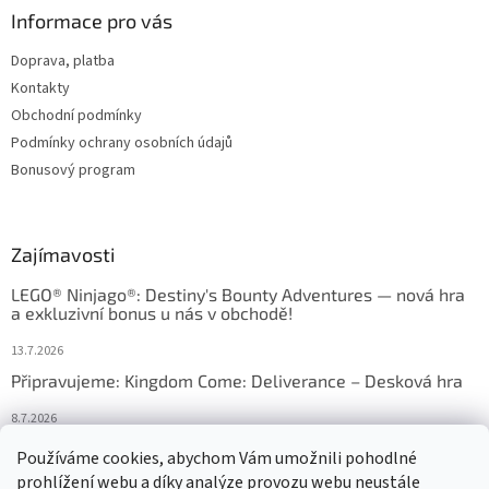
Informace pro vás
Doprava, platba
Kontakty
Obchodní podmínky
Podmínky ochrany osobních údajů
Bonusový program
Zajímavosti
LEGO® Ninjago®: Destiny's Bounty Adventures — nová hra
a exkluzivní bonus u nás v obchodě!
13.7.2026
Připravujeme: Kingdom Come: Deliverance – Desková hra
8.7.2026
Nejlepší deskové hry: výběr, který frčí v celém Česku
Používáme cookies, abychom Vám umožnili pohodlné
prohlížení webu a díky analýze provozu webu neustále
18.6.2026