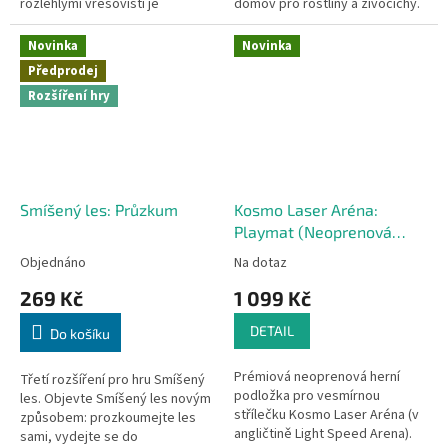
rozlehlými vřesovišti je
domov pro rostliny a živočichy.
domovem mnoha rostlin a
Zatímco podél potoka se
živočichů. Předobjednávka -
prohánějí vážky a další hmyz, ve
Novinka
Novinka
dostupnost...
volné...
Předprodej
Rozšíření hry
Smíšený les: Průzkum
Kosmo Laser Aréna:
Playmat (Neoprenová
herní podložka)
Objednáno
Na dotaz
269 Kč
1 099 Kč
DETAIL
Do košíku
Prémiová neoprenová herní
Třetí rozšíření pro hru Smíšený
podložka pro vesmírnou
les. Objevte Smíšený les novým
střílečku Kosmo Laser Aréna (v
způsobem: prozkoumejte les
angličtině Light Speed Arena).
sami, vydejte se do