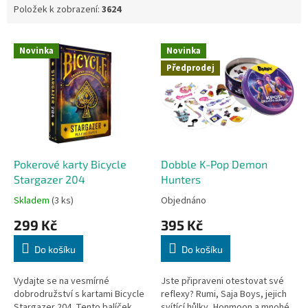
Položek k zobrazení:
3624
V
Novinka
Novinka
ý
Předprodej
p
i
s
p
r
o
d
Pokerové karty Bicycle
Dobble K-Pop Demon
u
Stargazer 204
Hunters
k
Skladem
(3 ks)
Objednáno
t
299 Kč
395 Kč
ů
Do košíku
Do košíku
Vydajte se na vesmírné
Jste připraveni otestovat své
dobrodružství s kartami Bicycle
reflexy? Rumi, Saja Boys, jejich
Stargazer 204. Tento balíček
svítící hůlky, Honmoon a mnohé