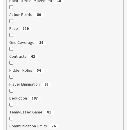
Point to Point Movement
18
Action Points
80
Race
119
Grid Coverage
19
Contracts
62
Hidden Roles
54
Player Elimination
93
Deduction
187
Team-Based Game
81
Communication Limits
76