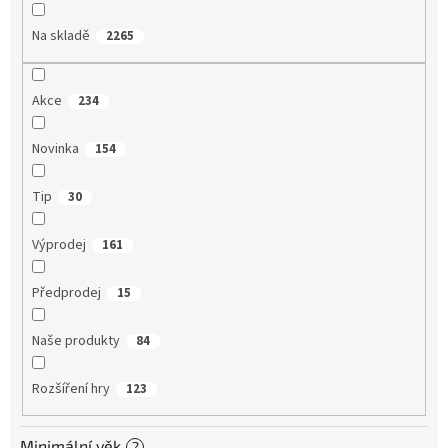
Na skladě
2265
Akce
234
Novinka
154
Tip
30
Výprodej
161
Předprodej
15
Naše produkty
84
Rozšíření hry
123
Minimální věk
?