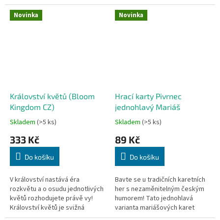
Přináší maximální pohodlí při
neprobádaných jeskyní a
hraní, jasně ohraničenou herní...
poznejte druhy z celého světa....
Novinka
Novinka
Království květů (Bloom
Hrací karty Pivrnec
Kingdom CZ)
jednohlavý Mariáš
Skladem
(>5 ks)
Skladem
(>5 ks)
333 Kč
89 Kč
Do košíku
Do košíku
V království nastává éra
Bavte se u tradičních karetních
rozkvětu a o osudu jednotlivých
her s nezaměnitelným českým
květů rozhodujete právě vy!
humorem! Tato jednohlavá
Království květů je svižná
varianta mariášových karet
taktizovací karetní hra, ve které
nabízí plnoformátové kreslené