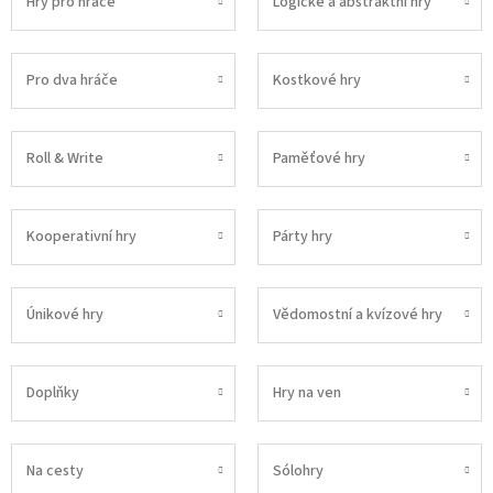
Hry pro hráče
Logické a abstraktní hry
Pro dva hráče
Kostkové hry
Roll & Write
Paměťové hry
Kooperativní hry
Párty hry
Únikové hry
Vědomostní a kvízové hry
Doplňky
Hry na ven
Na cesty
Sólohry