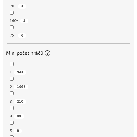
70+
3
160+
3
75+
6
Min. počet hráčů
?
1
943
2
1662
3
210
4
48
5
9