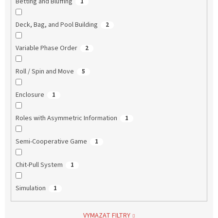
Betting and Bluffing
1
Deck, Bag, and Pool Building
2
Variable Phase Order
2
Roll / Spin and Move
5
Enclosure
1
Roles with Asymmetric Information
1
Semi-Cooperative Game
1
Chit-Pull System
1
Simulation
1
VYMAZAT FILTRY