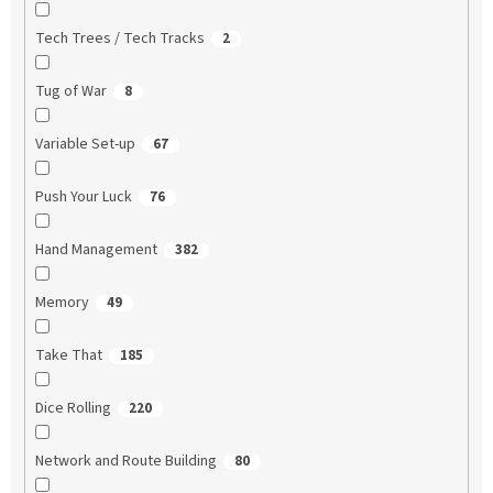
Tech Trees / Tech Tracks
2
Tug of War
8
Variable Set-up
67
Push Your Luck
76
Hand Management
382
Memory
49
Take That
185
Dice Rolling
220
Network and Route Building
80