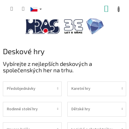
Přejít
NÁKUP
na
obsah
KOŠÍK
Deskové hry
Vybírejte z nejlepších deskových a
společenských her na trhu.
Předobjednávky
Karetní hry
Rodinné stolní hry
Dětské hry