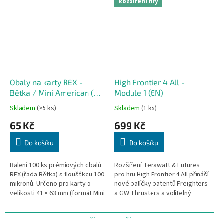
Rozšíření hry
Obaly na karty REX -
High Frontier 4 All -
Bětka / Mini American (44
Module 1 (EN)
x 67 mm) - 100 ks
Skladem
(>5 ks)
Skladem
(1 ks)
65 Kč
699 Kč
Do košíku
Do košíku
Balení 100 ks prémiových obalů
Rozšíření Terawatt & Futures
REX (řada Bětka) s tloušťkou 100
pro hru High Frontier 4 All přináší
mikronů. Určeno pro karty o
nové balíčky patentů Freighters
velikosti 41 × 63 mm (formát Mini
a GW Thrusters a volitelný
American). Vhodné pro hry jako
modul Futures pro další body
Zombicide, Arkham...
vítězství. Vyžaduje...