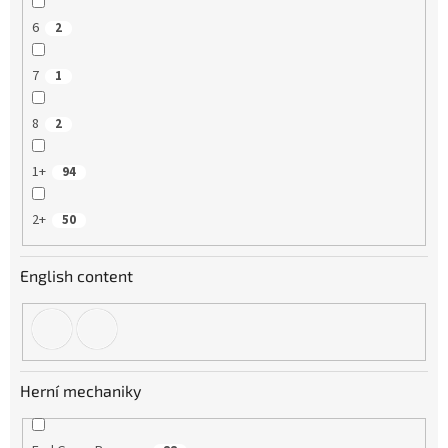
6
2
7
1
8
2
1+
94
2+
50
English content
Herní mechaniky