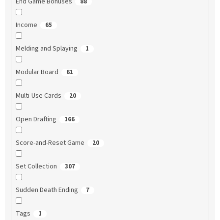
End Game Bonuses
88
Income
65
Melding and Splaying
1
Modular Board
61
Multi-Use Cards
20
Open Drafting
166
Score-and-Reset Game
20
Set Collection
307
Sudden Death Ending
7
Tags
1