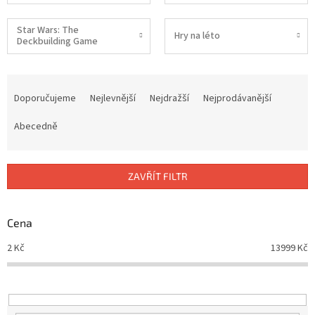
Star Wars: The
Hry na léto
Deckbuilding Game
Ř
a
Doporučujeme
Nejlevnější
Nejdražší
Nejprodávanější
z
e
Abecedně
n
í
p
ZAVŘÍT FILTR
r
o
d
Cena
u
2
Kč
13999
Kč
k
t
ů