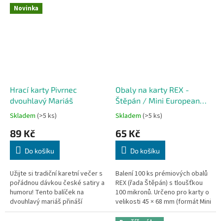
hráči současně vykládají karty...
scény s legendární postavičkou
Novinka
Rudy...
Hrací karty Pivrnec
Obaly na karty REX -
dvouhlavý Mariáš
Štěpán / Mini European
(46 x 71 mm) - 100 ks
Skladem
(>5 ks)
Skladem
(>5 ks)
89 Kč
65 Kč
Do košíku
Do košíku
Užijte si tradiční karetní večer s
Balení 100 ks prémiových obalů
pořádnou dávkou české satiry a
REX (řada Štěpán) s tloušťkou
humoru! Tento balíček na
100 mikronů. Určeno pro karty o
dvouhlavý mariáš přináší
velikosti 45 × 68 mm (formát Mini
klasický karetní zážitek
European). Vhodné pro hry jako
obohacený o originální kresby...
Jízdenky, prosím!,...