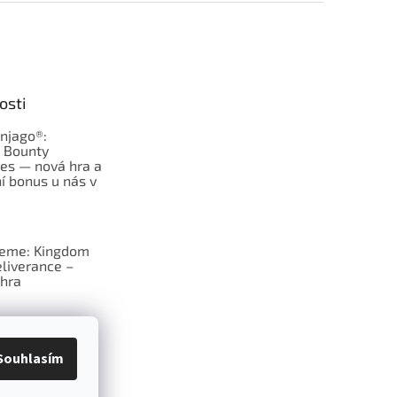
osti
njago®:
s Bounty
es — nová hra a
í bonus u nás v
jeme: Kingdom
liverance –
hra
deskové hry:
erý frčí v celém
Souhlasím