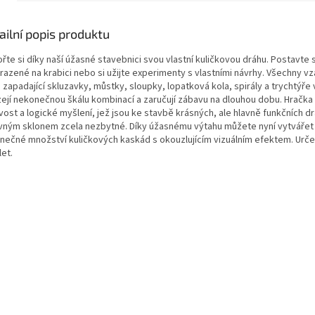
ailní popis produktu
řte si díky naší úžasné stavebnici svou vlastní kuličkovou dráhu. Postavte 
razené na krabici nebo si užijte experimenty s vlastními návrhy. Všechny v
 zapadající skluzavky, můstky, sloupky, lopatková kola, spirály a trychtýře
zejí nekonečnou škálu kombinací a zaručují zábavu na dlouhou dobu. Hračka r
vost a logické myšlení, jež jsou ke stavbě krásných, ale hlavně funkčních d
vným sklonem zcela nezbytné. Díky úžasnému výtahu můžete nyní vytvářet
nečné množství kuličkových kaskád s okouzlujícím vizuálním efektem. Urče
let.