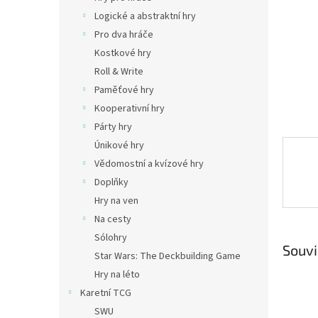
n
Logické a abstraktní hry
e
Pro dva hráče
l
Kostkové hry
Roll & Write
Paměťové hry
Kooperativní hry
Párty hry
Únikové hry
Vědomostní a kvízové hry
Doplňky
Hry na ven
Na cesty
Sólohry
Souvi
Star Wars: The Deckbuilding Game
Hry na léto
Karetní TCG
SWU