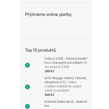
Přijímáme online platby
Top 10 produktů
Fusky (CZ/EN) – bláznivá karetní
hra o ztracených ponožkách
Oh
my socks! (CZ/EN)
299 Kč
LEGO Ninjago: Destiny’s Bounty
Adventures (CZ)
+ mikro
rozšíření Ovladač do vydání
zásob na prodejně
926 Kč
Diamant (česká edice) - desková
hra