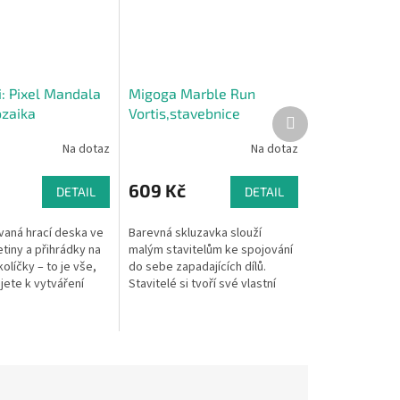
i: Pixel Mandala
Migoga Marble Run
ozaika
Vortis,stavebnice
Další
produkt
Na dotaz
Na dotaz
609 Kč
DETAIL
DETAIL
vaná hrací deska ve
Barevná skluzavka slouží
tiny a přihrádky na
malým stavitelům ke spojování
kolíčky – to je vše,
do sebe zapadajících dílů.
jete k vytváření
Stavitelé si tvoří své vlastní
ho počtu
mnohotvárné dráhy plné
vných mandal.
můstků, lopatkových kol a
jiných překážek.