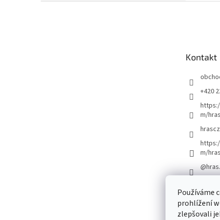
Z
á
p
a
t
Kontakt
í
obcho
+420 2
https:
m/hras
hrascz
https:
m/hra
@hras
Používáme c
prohlížení w
zlepšovali j