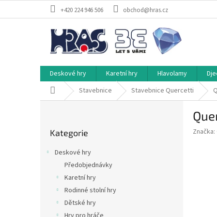
Přejít
+420 224 946 506
obchod@hras.cz
na
obsah
Deskové hry
Karetní hry
Hlavolamy
Dje
Domů
Stavebnice
Stavebnice Quercetti
Q
P
Quer
o
Přeskočit
s
Značka:
Kategorie
kategorie
t
r
Deskové hry
a
Předobjednávky
n
Karetní hry
n
í
Rodinné stolní hry
p
Dětské hry
a
Hry pro hráče