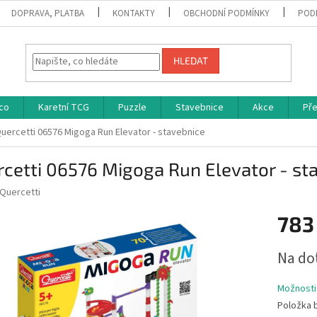
DOPRAVA, PLATBA
KONTAKTY
OBCHODNÍ PODMÍNKY
POD
HLEDAT
co
Karetní TCG
Puzzle
Stavebnice
Akce
Př
uercetti 06576 Migoga Run Elevator - stavebnice
cetti 06576 Migoga Run Elevator - st
Quercetti
783
Měrná
Na do
cena:
Možnosti
Položka 