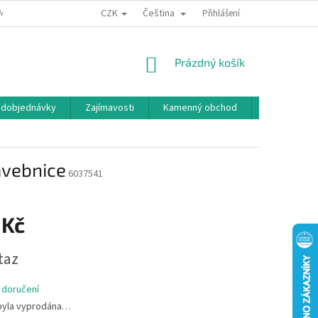
CZK
Čeština
MÍNKY OCHRANY OSOBNÍCH ÚDAJŮ
BONUSOVÝ PROGRAM
Přihlášení
NÁKUPNÍ
Prázdný košík
KOŠÍK
edobjednávky
Zajímavosti
Kamenný obchod
Značky
avebnice
6037541
 Kč
taz
 doručení
byla vyprodána…