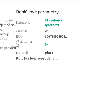
Doplňkové parametry
si modely
Stavebnice
Kategorie
:
zájemně do
Quercetti
 vám
Záruka
:
24
ozvíjí
EAN
:
8007905065761
rah se
?
Minimální
5+
věk
:
no pro děti
Materiál
:
plast
Položka byla vyprodána…