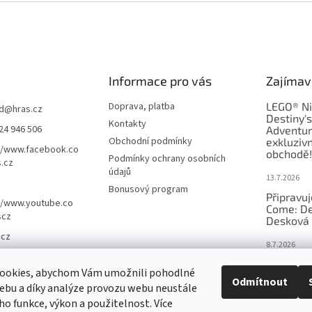
Informace pro vás
Zajímav
Doprava, platba
LEGO® Ni
d
@
hras.cz
Destiny'
Kontakty
24 946 506
Adventur
Obchodní podmínky
exkluzivn
//www.facebook.co
obchodě!
Podmínky ochrany osobních
.cz
údajů
13.7.2026
Bonusový program
Připravu
//www.youtube.co
Come: De
scz
Desková 
.cz
8.7.2026
Nejlepší 
ookies, abychom Vám umožnili pohodlné
výběr, kt
Odmítnout
ebu a díky analýze provozu webu neustále
Česku
eho funkce, výkon a použitelnost. Více
18.6.2026