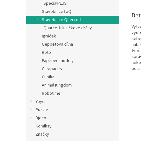
SpecialPLUS
Stavebnice LaQ
Det
Stavebnice Quercetti
Vytvo
Quarcetti kuličkové dráhy
vyob
Igráček
sebe
Geppetova dílna
nabí
tvoři
Roto
sprá
Papírové modely
neko
od 5 
Carapaces
Cubika
Animal Kingdom
Robotime
Yoyo
Puzzle
Djeco
Komiksy
Značky