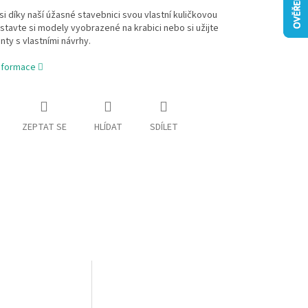
si díky naší úžasné stavebnici svou vlastní kuličkovou
stavte si modely vyobrazené na krabici nebo si užijte
ty s vlastními návrhy.
informace
ZEPTAT SE
HLÍDAT
SDÍLET