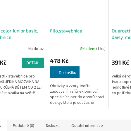
color Junior basic,
Filo,stavebnice
Quercett
bnice
daisy, m
Na dotaz
Skladem
(1 ks)
478 Kč
 Kč
391 Kč
DETAIL
Do košíku
tti - stavebnice pro
Velká děro
nší JEDINÁ MOZAIKA NA
tvaru kopre
Obrázky a vzory tvořte
 URČENÁ DĚTEM OD 2 LET
jednotlivé 
zasouváním šňůrek pomocí
diná mozaika na světě
co potřebu
speciálních per do otvorů hrací
 dětem od 2 let!
nekonečné
desky, která je současně
va rozvíjející dětskou...
mnohobare
víkem kufříku. Po vyjmutí pera z
otvoru se tento zatáhne a
barevnou...
s
Podobné (8)
Diskuze
Ostatní informace