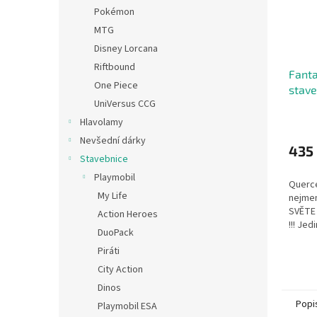
Pokémon
MTG
Disney Lorcana
Riftbound
Fanta
One Piece
stave
UniVersus CCG
Hlavolamy
Nevšední dárky
435
Stavebnice
Playmobil
Querce
My Life
nejme
SVĚTE
Action Heroes
!!! Je
DuoPack
určená
Piráti
Soupra
City Action
Dinos
Popi
Playmobil ESA