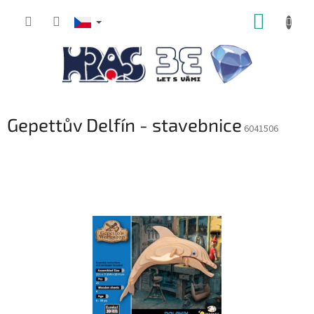
Přejít
NÁKUP
na
obsah
KOŠÍK
Gepettův Delfín - stavebnice
6041506