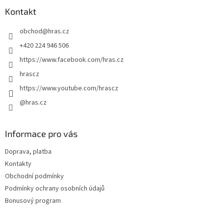
p
a
Kontakt
t
obchod
@
hras.cz
í
+420 224 946 506
https://www.facebook.com/hras.cz
hrascz
https://www.youtube.com/hrascz
@hras.cz
Informace pro vás
Doprava, platba
Kontakty
Obchodní podmínky
Podmínky ochrany osobních údajů
Bonusový program