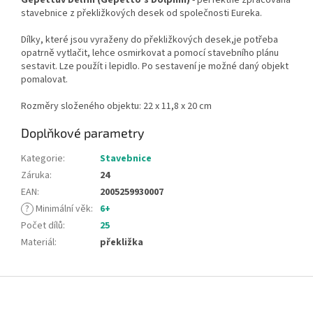
stavebnice z překližkových desek od společnosti Eureka.
Dílky, které jsou vyraženy do překližkových desek,je potřeba
opatrně vytlačit, lehce osmirkovat a pomocí stavebního plánu
sestavit. Lze použít i lepidlo. Po sestavení je možné daný objekt
pomalovat.
Rozměry složeného objektu: 22 x 11,8 x 20 cm
Doplňkové parametry
Kategorie
:
Stavebnice
Záruka
:
24
EAN
:
2005259930007
?
Minimální věk
:
6+
Počet dílů
:
25
Materiál
:
překližka
Z
á