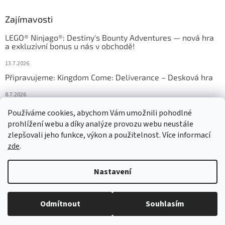
Zajímavosti
LEGO® Ninjago®: Destiny's Bounty Adventures — nová hra
a exkluzivní bonus u nás v obchodě!
13.7.2026
Připravujeme: Kingdom Come: Deliverance – Desková hra
8.7.2026
Nejlepší deskové hry: výběr, který frčí v celém Česku
Používáme cookies, abychom Vám umožnili pohodlné
prohlížení webu a díky analýze provozu webu neustále
18.6.2026
zlepšovali jeho funkce, výkon a použitelnost. Více informací
zde
.
Vytvořil Shoptet
Nastavení
Copyright 2026
HRAS
. Všechna práva vyhrazena.
Upravit nastavení
Odmítnout
Souhlasím
cookies