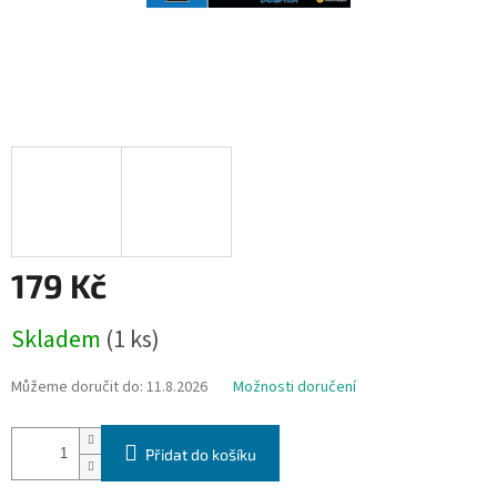
179 Kč
Měrná
Skladem
(1 ks)
cena:
Můžeme doručit do:
11.8.2026
Možnosti doručení
Přidat do košíku