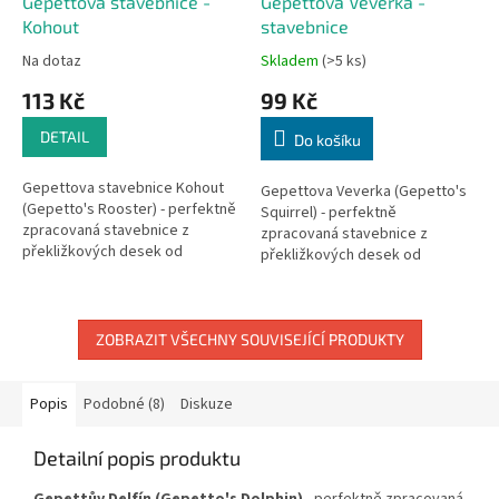
Gepettova stavebnice -
Gepettova Veverka -
Kohout
stavebnice
Na dotaz
Skladem
(>5 ks)
113 Kč
99 Kč
DETAIL
Do košíku
Gepettova stavebnice Kohout
Gepettova Veverka (Gepetto's
(Gepetto's Rooster) - perfektně
Squirrel) - perfektně
zpracovaná stavebnice z
zpracovaná stavebnice z
překližkových desek od
překližkových desek od
společnosti Eureka. Dílky, které
společnosti Eureka. Dílky, které
jsou vyraženy do
jsou vyraženy do překližkových
překližkových...
desek,je...
ZOBRAZIT VŠECHNY SOUVISEJÍCÍ PRODUKTY
Popis
Podobné (8)
Diskuze
Detailní popis produktu
Gepettův Delfín (Gepetto's Dolphin)
- perfektně zpracovaná