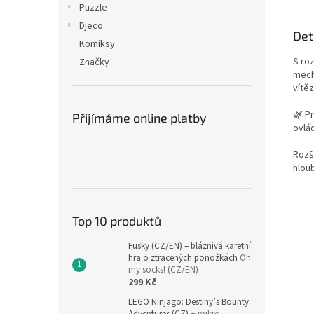
Puzzle
Djeco
Det
Komiksy
S ro
Značky
mech
vítěz
🌿 P
Přijímáme online platby
ovlá
Rozší
hlou
Top 10 produktů
Fusky (CZ/EN) – bláznivá karetní
hra o ztracených ponožkách
Oh
my socks! (CZ/EN)
299 Kč
LEGO Ninjago: Destiny’s Bounty