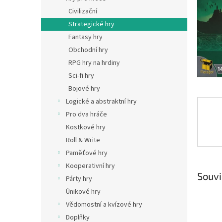
n
Civilizační
e
Strategické hry
l
Fantasy hry
Obchodní hry
RPG hry na hrdiny
Sci-fi hry
Bojové hry
Logické a abstraktní hry
Pro dva hráče
Kostkové hry
Roll & Write
Paměťové hry
Kooperativní hry
Souvi
Párty hry
Únikové hry
Vědomostní a kvízové hry
Doplňky