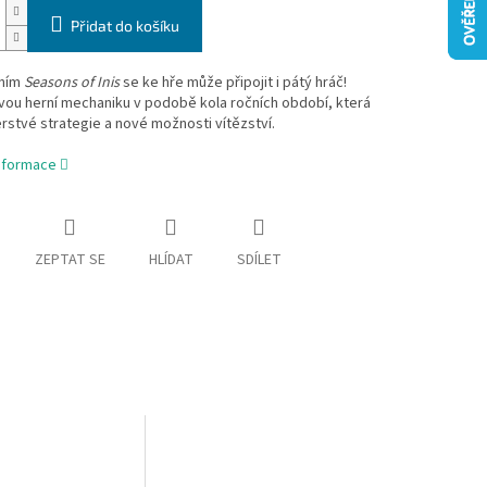
Přidat do košíku
ením
Seasons of Inis
se ke hře může připojit i pátý hráč!
vou herní mechaniku v podobě kola ročních období, která
erstvé strategie a nové možnosti vítězství.
informace
ZEPTAT SE
HLÍDAT
SDÍLET