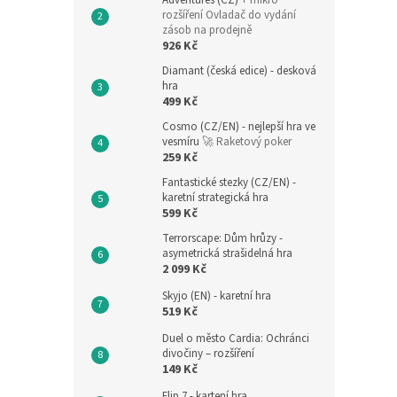
Adventures (CZ)
+ mikro
rozšíření Ovladač do vydání
zásob na prodejně
926 Kč
Diamant (česká edice) - desková
hra
499 Kč
Cosmo (CZ/EN) - nejlepší hra ve
vesmíru
🚀 Raketový poker
259 Kč
Fantastické stezky (CZ/EN) -
karetní strategická hra
599 Kč
Terrorscape: Dům hrůzy -
asymetrická strašidelná hra
2 099 Kč
Skyjo (EN) - karetní hra
519 Kč
Duel o město Cardia: Ochránci
divočiny – rozšíření
149 Kč
Flip 7 - kartení hra