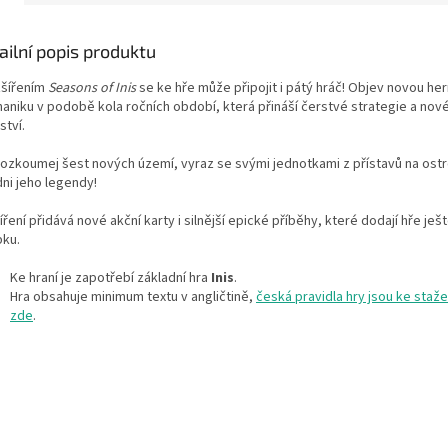
ailní popis produktu
zšířením
Seasons of Inis
se ke hře může připojit i pátý hráč! Objev novou her
aniku v podobě kola ročních období, která přináší čerstvé strategie a nov
ství.
rozkoumej šest nových území, vyraz se svými jednotkami z přístavů na ostr
dni jeho legendy!
ření přidává nové akční karty i silnější epické příběhy, které dodají hře ješt
bku.
Ke hraní je zapotřebí základní hra
Inis
.
Hra obsahuje minimum textu v angličtině,
česká pravidla hry jsou ke staže
zde
.