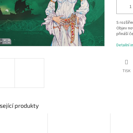
S rozšíř
Objev no
přináší č
Detailní 
TISK
sející produkty