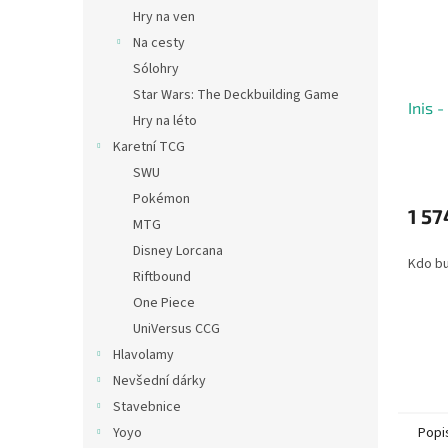
Hry na ven
Na cesty
Sólohry
Star Wars: The Deckbuilding Game
Inis -
Hry na léto
Karetní TCG
SWU
Pokémon
1 57
MTG
Disney Lorcana
Kdo bu
Riftbound
One Piece
UniVersus CCG
Hlavolamy
Nevšední dárky
Stavebnice
Popi
Yoyo