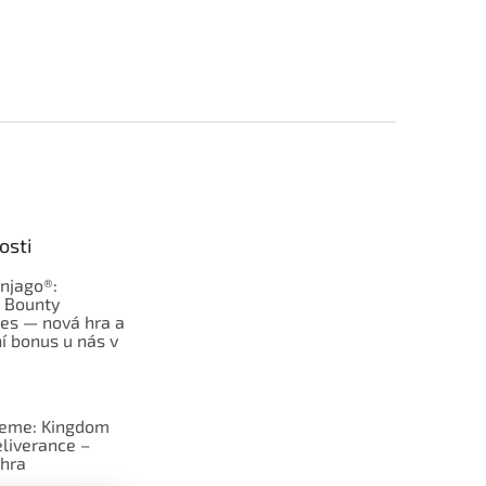
osti
njago®:
s Bounty
es — nová hra a
í bonus u nás v
jeme: Kingdom
liverance –
hra