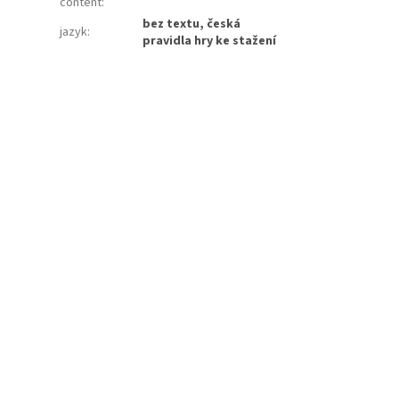
content
:
bez textu, česká
jazyk
:
pravidla hry ke stažení