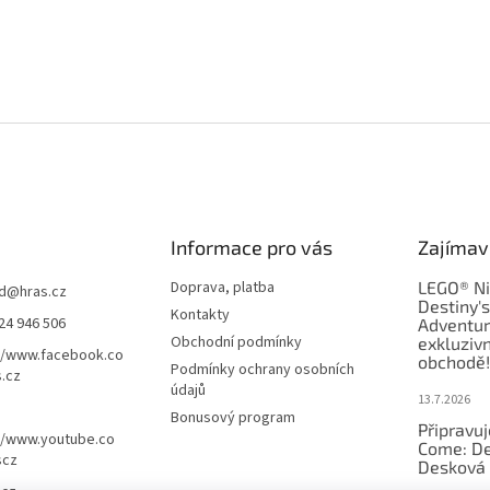
Informace pro vás
Zajímav
Doprava, platba
LEGO® Ni
d
@
hras.cz
Destiny'
Kontakty
24 946 506
Adventur
Obchodní podmínky
exkluzivn
//www.facebook.co
obchodě!
Podmínky ochrany osobních
.cz
údajů
13.7.2026
Bonusový program
Připravu
//www.youtube.co
Come: De
scz
Desková 