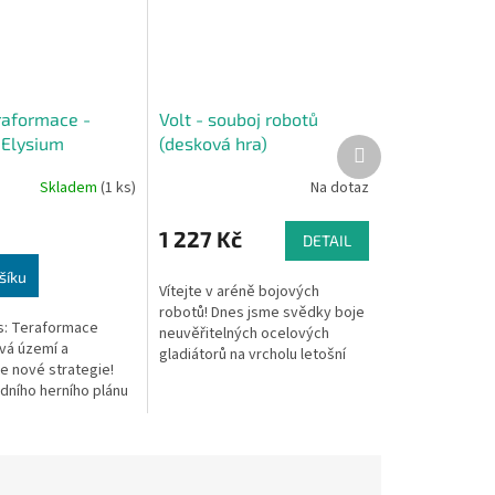
raformace -
Volt - souboj robotů
 Elysium
(desková hra)
Další
produkt
Skladem
(1 ks)
Na dotaz
1 227 Kč
DETAIL
šíku
Vítejte v aréně bojových
robotů! Dnes jsme svědky boje
s: Teraformace
neuvěřitelných ocelových
vá území a
gladiátorů na vrcholu letošní
e nové strategie!
sezóny v Robot Fighting
dního herního plánu
League v celé jejich slávě a
žít některý z obou
velkoleposti....
zorňují jiné části
..