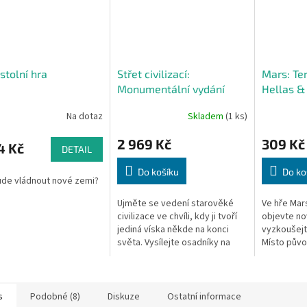
 stolní hra
Střet civilizací:
Mars: Te
Monumentální vydání
Hellas &
Na dotaz
Skladem
(1 ks)
2 969 Kč
309 Kč
4 Kč
DETAIL
Do košíku
Do ko
de vládnout nové zemi?
Ujměte se vedení starověké
Ve hře Mar
civilizace ve chvíli, kdy ji tvoří
objevte no
jediná víska někde na konci
vyzkoušejt
světa. Vysílejte osadníky na
Místo půvo
průzkum okolní krajiny,
můžete pou
posouvejte hranice svého
nových. Zná
území a s...
Marsu, jsou.
s
Podobné (8)
Diskuze
Ostatní informace