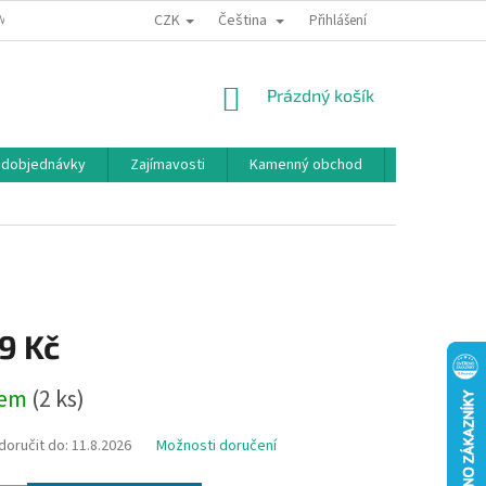
CZK
Čeština
MÍNKY OCHRANY OSOBNÍCH ÚDAJŮ
BONUSOVÝ PROGRAM
Přihlášení
NÁKUPNÍ
Prázdný košík
KOŠÍK
edobjednávky
Zajímavosti
Kamenný obchod
Značky
9 Kč
dem
(2 ks)
oručit do:
11.8.2026
Možnosti doručení