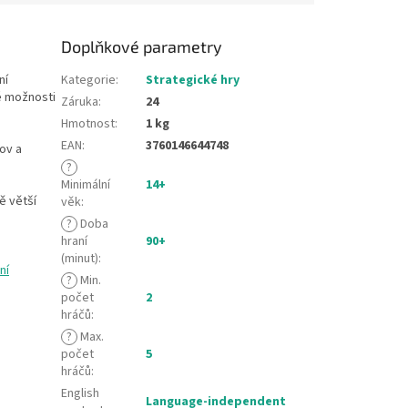
Doplňkové parametry
ní
Kategorie
:
Strategické hry
é možnosti
Záruka
:
24
Hmotnost
:
1 kg
EAN
:
3760146644748
ov a
?
Minimální
14+
ě větší
věk
:
?
Doba
hraní
90+
(minut)
:
ní
?
Min.
počet
2
hráčů
:
?
Max.
počet
5
hráčů
:
English
Language-independent