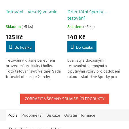
Tetování - Veselý vesmír
Orientální šperky –
tetování
Skladem
(>5 ks)
Skladem
(>5 ks)
125 Kč
140 Kč
Do košíku
Do košíku
Tetování v krásně barevném
Dva listy s dočasnými
provedení pro kluky i holky.
tetováními s jemnými a
Toto tetování svítí ve tmě! Sada
třpytivými vzory pro ozdobení
tetování obsahuje 2 archy
rukou – skutečné šperky pro
vesmírných lodí a planet o
kůži! Předem vyříznuty pro
rozměru 140 x 210 mm.
snadné použití, stačí přiložit
Tetování...
trochu vody....
ZOBRAZIT VŠECHNY SOUVISEJÍCÍ PRODUKTY
Popis
Podobné (8)
Diskuze
Ostatní informace