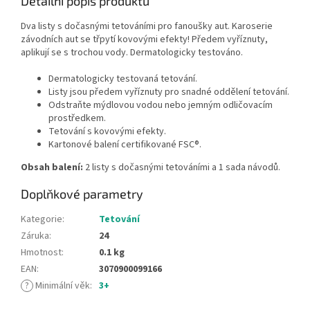
Detailní popis produktu
Dva listy s dočasnými tetováními pro fanoušky aut. Karoserie
závodních aut se třpytí kovovými efekty! Předem vyříznuty,
aplikují se s trochou vody. Dermatologicky testováno.
Dermatologicky testovaná tetování.
Listy jsou předem vyříznuty pro snadné oddělení tetování.
Odstraňte mýdlovou vodou nebo jemným odličovacím
prostředkem.
Tetování s kovovými efekty.
Kartonové balení certifikované FSC®.
Obsah balení:
2 listy s dočasnými tetováními a 1 sada návodů.
Doplňkové parametry
Kategorie
:
Tetování
Záruka
:
24
Hmotnost
:
0.1 kg
EAN
:
3070900099166
?
Minimální věk
:
3+