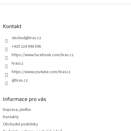
Z
á
p
a
Kontakt
t
obchod
@
hras.cz
í
+420 224 946 506
https://www.facebook.com/hras.cz
hrascz
https://www.youtube.com/hrascz
@hras.cz
Informace pro vás
Doprava, platba
Kontakty
Obchodní podmínky