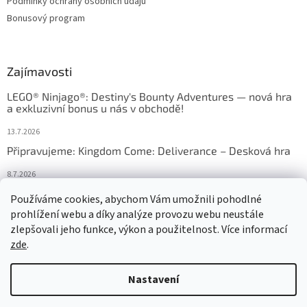
Podmínky ochrany osobních údajů
Bonusový program
Zajímavosti
LEGO® Ninjago®: Destiny's Bounty Adventures — nová hra
a exkluzivní bonus u nás v obchodě!
13.7.2026
Připravujeme: Kingdom Come: Deliverance – Desková hra
8.7.2026
Nejlepší deskové hry: výběr, který frčí v celém Česku
Používáme cookies, abychom Vám umožnili pohodlné
prohlížení webu a díky analýze provozu webu neustále
18.6.2026
zlepšovali jeho funkce, výkon a použitelnost. Více informací
zde
.
Vytvořil Shoptet
Nastavení