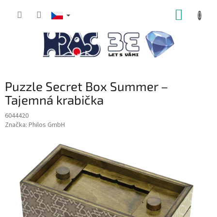
Přejít
NÁKUP
na
obsah
KOŠÍK
Puzzle Secret Box Summer –
Tajemná krabička
6044420
Značka:
Philos GmbH