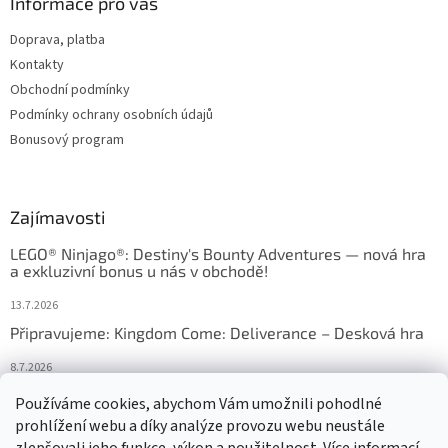
Informace pro vás
Doprava, platba
Kontakty
Obchodní podmínky
Podmínky ochrany osobních údajů
Bonusový program
Zajímavosti
LEGO® Ninjago®: Destiny's Bounty Adventures — nová hra
a exkluzivní bonus u nás v obchodě!
13.7.2026
Připravujeme: Kingdom Come: Deliverance – Desková hra
8.7.2026
Nejlepší deskové hry: výběr, který frčí v celém Česku
Používáme cookies, abychom Vám umožnili pohodlné
prohlížení webu a díky analýze provozu webu neustále
18.6.2026