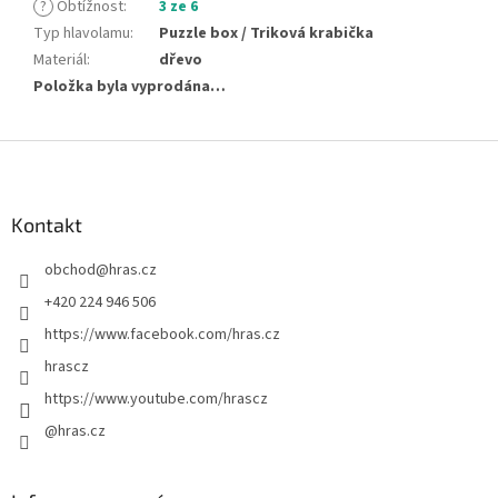
?
Obtížnost
:
3 ze 6
Typ hlavolamu
:
Puzzle box / Triková krabička
Materiál
:
dřevo
Položka byla vyprodána…
Z
á
p
a
Kontakt
t
obchod
@
hras.cz
í
+420 224 946 506
https://www.facebook.com/hras.cz
hrascz
https://www.youtube.com/hrascz
@hras.cz