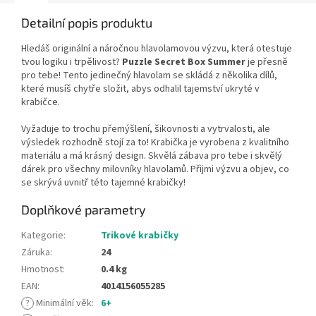
Detailní popis produktu
Hledáš originální a náročnou hlavolamovou výzvu, která otestuje
tvou logiku i trpělivost?
Puzzle Secret Box Summer
je přesně
pro tebe! Tento jedinečný hlavolam se skládá z několika dílů,
které musíš chytře složit, abys odhalil tajemství ukryté v
krabičce.
Vyžaduje to trochu přemýšlení, šikovnosti a vytrvalosti, ale
výsledek rozhodně stojí za to! Krabička je vyrobena z kvalitního
materiálu a má krásný design. Skvělá zábava pro tebe i skvělý
dárek pro všechny milovníky hlavolamů. Přijmi výzvu a objev, co
se skrývá uvnitř této tajemné krabičky!
Doplňkové parametry
Kategorie
:
Trikové krabičky
Záruka
:
24
Hmotnost
:
0.4 kg
EAN
:
4014156055285
?
Minimální věk
:
6+