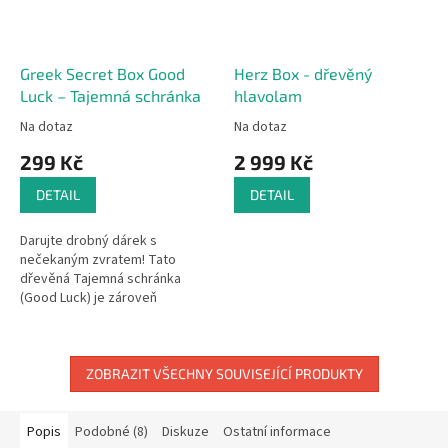
Greek Secret Box Good
Herz Box - dřevěný
Luck – Tajemná schránka
hlavolam
Na dotaz
Na dotaz
299 Kč
2 999 Kč
DETAIL
DETAIL
Darujte drobný dárek s
nečekaným zvratem! Tato
dřevěná Tajemná schránka
(Good Luck) je zároveň
hlavolamem, ke kterému se
obdarovaný musí nejprve
proluštit, aby zjistil, jaké...
ZOBRAZIT VŠECHNY SOUVISEJÍCÍ PRODUKTY
Popis
Podobné (8)
Diskuze
Ostatní informace