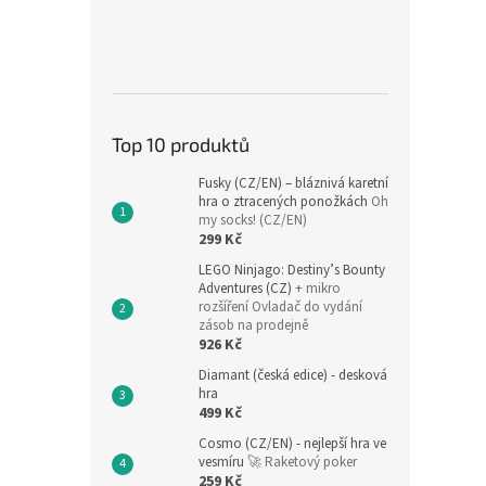
Top 10 produktů
Fusky (CZ/EN) – bláznivá karetní
hra o ztracených ponožkách
Oh
my socks! (CZ/EN)
299 Kč
LEGO Ninjago: Destiny’s Bounty
Adventures (CZ)
+ mikro
rozšíření Ovladač do vydání
zásob na prodejně
926 Kč
Diamant (česká edice) - desková
hra
499 Kč
Cosmo (CZ/EN) - nejlepší hra ve
vesmíru
🚀 Raketový poker
259 Kč