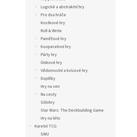
n
Logické a abstraktní hry
e
Pro dva hráče
l
Kostkové hry
Roll & Write
Paměťové hry
Kooperativní hry
Párty hry
Únikové hry
Vědomostní a kvízové hry
Doplňky
Hry na ven
Na cesty
Sólohry
Star Wars: The Deckbuilding Game
Hry na léto
Karetní TCG
SWU