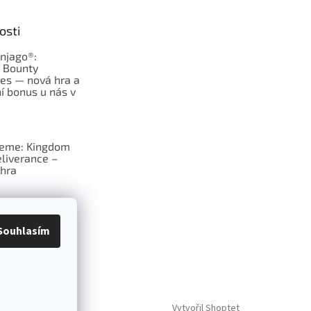
osti
njago®:
s Bounty
es — nová hra a
í bonus u nás v
jeme: Kingdom
liverance –
hra
deskové hry:
erý frčí v celém
Souhlasím
Vytvořil Shoptet