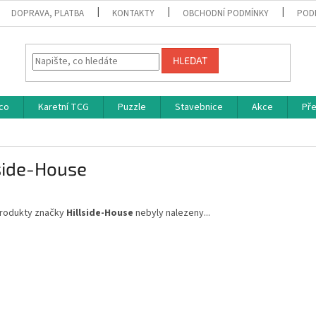
DOPRAVA, PLATBA
KONTAKTY
OBCHODNÍ PODMÍNKY
POD
HLEDAT
co
Karetní TCG
Puzzle
Stavebnice
Akce
Př
side-House
rodukty značky
Hillside-House
nebyly nalezeny...