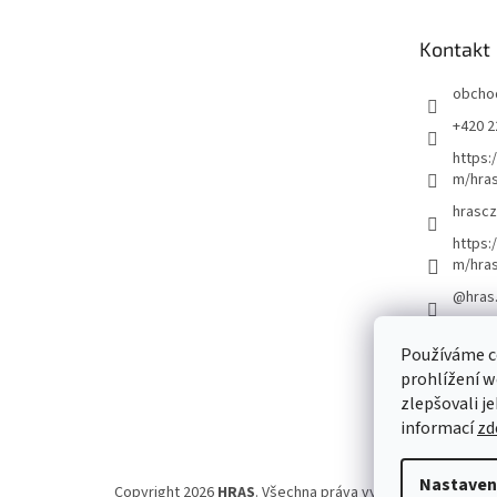
a
t
Kontakt
í
obcho
+420 2
https:
m/hras
hrascz
https:
m/hra
@hras
Používáme c
prohlížení w
zlepšovali j
informací
zd
Nastaven
Copyright 2026
HRAS
. Všechna práva vyhrazena.
Upravit 