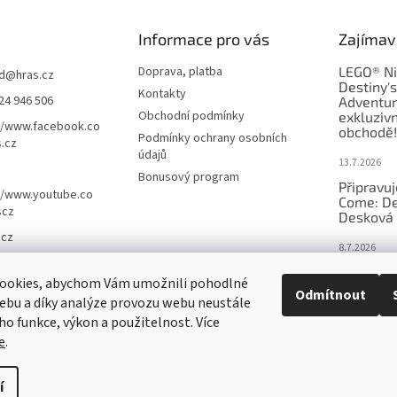
Informace pro vás
Zajímav
Doprava, platba
LEGO® Ni
d
@
hras.cz
Destiny'
Kontakty
24 946 506
Adventur
Obchodní podmínky
exkluzivn
//www.facebook.co
obchodě!
Podmínky ochrany osobních
.cz
údajů
13.7.2026
Bonusový program
Připravu
//www.youtube.co
Come: De
scz
Desková 
.cz
8.7.2026
Nejlepší 
ookies, abychom Vám umožnili pohodlné
výběr, kt
Odmítnout
ebu a díky analýze provozu webu neustále
Česku
eho funkce, výkon a použitelnost. Více
18.6.2026
e
.
í
nastavení cookies