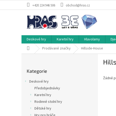
Přejít
+420 224 946 506
obchod@hras.cz
na
obsah
Deskové hry
Karetní hry
Hlavolamy
Dje
Domů
Prodávané značky
Hillside-House
P
Hill
o
Přeskočit
s
Kategorie
kategorie
t
Žádné p
r
Deskové hry
a
Předobjednávky
n
Karetní hry
n
í
Rodinné stolní hry
p
Dětské hry
a
Hry pro hráče