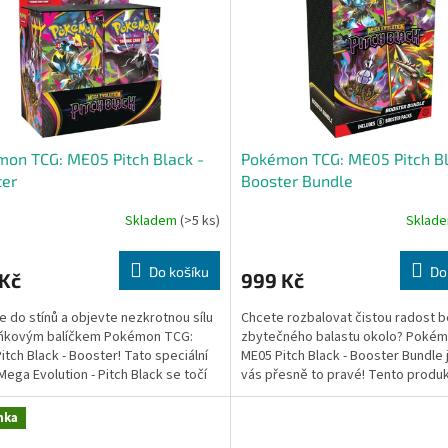
on TCG: ME05 Pitch Black -
Pokémon TCG: ME05 Pitch Bl
ter
Booster Bundle
Skladem
(>5 ks)
Sklad
Do košíku
Do
 Kč
999 Kč
e do stínů a objevte nezkrotnou sílu
Chcete rozbalovat čistou radost 
lňkovým balíčkem Pokémon TCG:
zbytečného balastu okolo? Poké
itch Black - Booster! Tato speciální
ME05 Pitch Black - Booster Bundle 
Mega Evolution - Pitch Black se točí
vás přesně to pravé! Tento produk
..
navržen speciálně pro...
nka