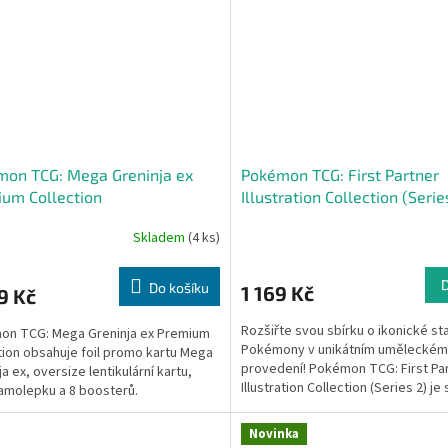
mon TCG: Mega Greninja ex
Pokémon TCG: First Partner
um Collection
Illustration Collection (Serie
Skladem
(4 ks)
Do košíku
1 169 Kč
9 Kč
Rozšiřte svou sbírku o ikonické st
on TCG: Mega Greninja ex Premium
Pokémony v unikátním uměleckém
tion obsahuje foil promo kartu Mega
provedení! Pokémon TCG: First Pa
a ex, oversize lentikulární kartu,
Illustration Collection (Series 2) je 
amolepku a 8 boosterů.
dárkové balení,...
Novinka