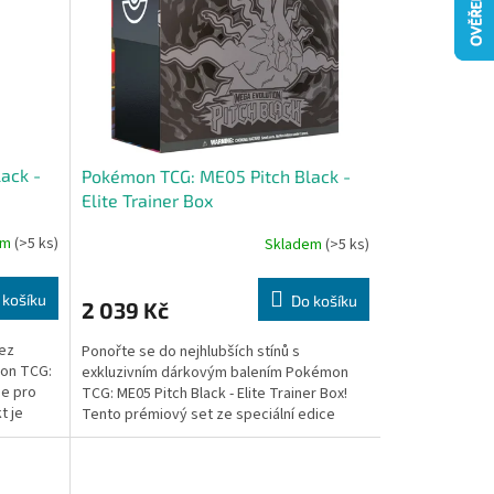
ack -
Pokémon TCG: ME05 Pitch Black -
Elite Trainer Box
em
(>5 ks)
Skladem
(>5 ks)
 košíku
Do košíku
2 039 Kč
bez
Ponořte se do nejhlubších stínů s
mon TCG:
exkluzivním dárkovým balením Pokémon
je pro
TCG: ME05 Pitch Black - Elite Trainer Box!
t je
Tento prémiový set ze speciální edice
Mega Evolution - Pitch...