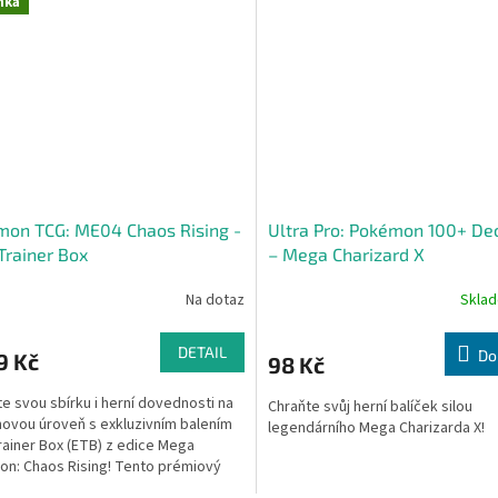
nka
mon TCG: ME04 Chaos Rising -
Ultra Pro: Pokémon 100+ De
 Trainer Box
– Mega Charizard X
Na dotaz
Skla
DETAIL
Do
9 Kč
98 Kč
e svou sbírku i herní dovednosti na
Chraňte svůj herní balíček silou
novou úroveň s exkluzivním balením
legendárního Mega Charizarda X!
Trainer Box (ETB) z edice Mega
ion: Chaos Rising! Tento prémiový
t je snem...