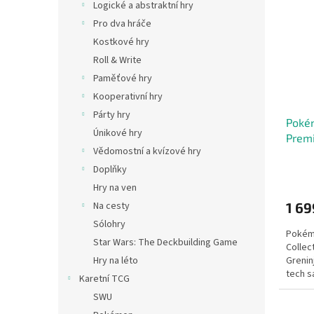
Logické a abstraktní hry
Pro dva hráče
Kostkové hry
Roll & Write
Paměťové hry
Kooperativní hry
Párty hry
Poké
Únikové hry
Premi
Vědomostní a kvízové hry
Doplňky
Hry na ven
1 69
Na cesty
Sólohry
Pokém
Star Wars: The Deckbuilding Game
Collec
Greninj
Hry na léto
tech s
Karetní TCG
SWU