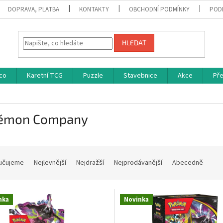
DOPRAVA, PLATBA
KONTAKTY
OBCHODNÍ PODMÍNKY
POD
HLEDAT
co
Karetní TCG
Puzzle
Stavebnice
Akce
Př
émon Company
učujeme
Nejlevnější
Nejdražší
Nejprodávanější
Abecedně
nka
Novinka