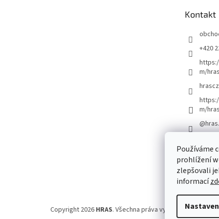
t
Kontakt
í
obcho
+420 2
https:
m/hras
hrascz
https:
m/hra
@hras
Používáme c
prohlížení w
zlepšovali j
informací
zd
Nastaven
Copyright 2026
HRAS
. Všechna práva vyhrazena.
Upravit 