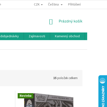
CZK
Čeština
MÍNKY OCHRANY OSOBNÍCH ÚDAJŮ
BONUSOVÝ PROGRAM
Přihlášení
NÁKUPNÍ
Prázdný košík
KOŠÍK
edobjednávky
Zajímavosti
Kamenný obchod
Značky
15
položek celkem
Novinka