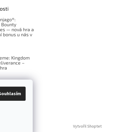
osti
njago®:
s Bounty
es — nová hra a
í bonus u nás v
jeme: Kingdom
liverance –
hra
deskové hry:
erý frčí v celém
Souhlasím
Vytvořil Shoptet