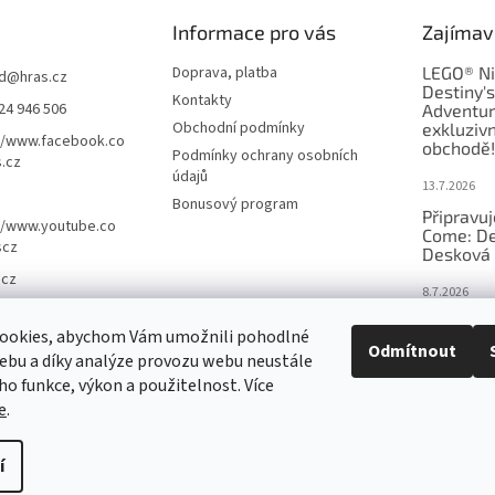
Informace pro vás
Zajímav
Doprava, platba
LEGO® Ni
d
@
hras.cz
Destiny'
Kontakty
24 946 506
Adventur
Obchodní podmínky
exkluzivn
//www.facebook.co
obchodě!
Podmínky ochrany osobních
.cz
údajů
13.7.2026
Bonusový program
Připravu
//www.youtube.co
Come: De
scz
Desková 
.cz
8.7.2026
Nejlepší 
ookies, abychom Vám umožnili pohodlné
výběr, kt
Odmítnout
ebu a díky analýze provozu webu neustále
Česku
eho funkce, výkon a použitelnost. Více
18.6.2026
e
.
í
nastavení cookies