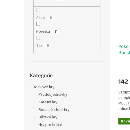
i
r
n
s
o
e
p
d
l
Akce
0
r
u
o
k
Novinka
7
d
t
u
ů
Tip
0
Pokém
k
Boos
t
ů
Přeskočit
Kategorie
kategorie
142
Deskové hry
Vstupt
Předobjednávky
s dop
Karetní hry
ME05 P
edice 
Rodinné stolní hry
kolem.
Dětské hry
Novi
Hry pro hráče