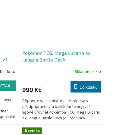
Pokémon TCG: Mega Lucario ex
s 2)
League Battle Deck
Na dotaz
Skladem
(4 ks)
DETAIL
Do košíku
999 Kč
artovní
Připravte se na mistrovské zápasy s
předpřipraveným balíčkem té nejvyšší
rtner
ligové úrovně! Pokémon TCG: Mega Lucario
speciální
ex League Battle Deck je určen pro
zkušenější hráče (Play Level...
Novinka