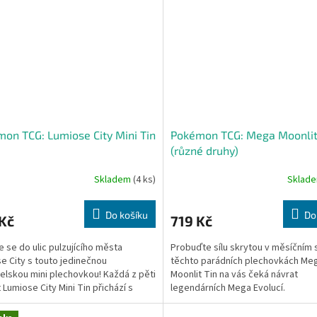
on TCG: Lumiose City Mini Tin
Pokémon TCG: Mega Moonlit
(různé druhy)
Skladem
(4 ks)
Sklad
Do košíku
Do
Kč
719 Kč
e se do ulic pulzujícího města
Probuďte sílu skrytou v měsíčním s
e City s touto jedinečnou
těchto parádních plechovkách Me
elskou mini plechovkou! Každá z pěti
Moonlit Tin na vás čeká návrat
 Lumiose City Mini Tin přichází s
legendárních Mega Evolucí.
ou ilustrací...