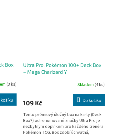
ck Box
Ultra Pro: Pokémon 100+ Deck Box
– Mega Charizard Y
dem
(3 ks)
Skladem
(4 ks)
 košíku
Do košíku
109 Kč
Tento prémiový úložný box na karty (Deck
Box®) od renomované značky Ultra Pro je
nezbytným doplňkem pro každého trenéra
Pokémon TCG. Box zdobí úchvatná,
celobarevná ilustrace...