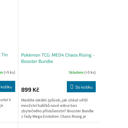
 Tin
Pokémon TCG: ME04 Chaos Rising -
Booster Bundle
em
(>5 ks)
Skladem
(>5 ks)
 košíku
Do košíku
899 Kč
vitu! V
Hledáte ideální způsob, jak získat větší
ga
množství balíčků nové edice bez
zbytečného příslušenství? Booster Bundle
z řady Mega Evolution: Chaos Rising je
přesně to, co...