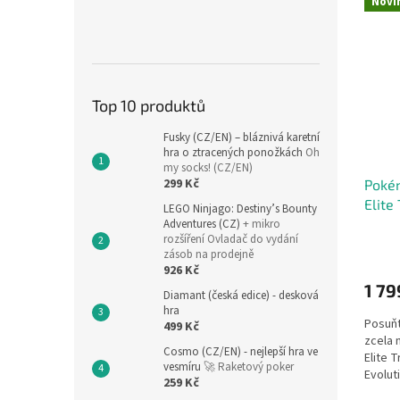
Novi
Top 10 produktů
Fusky (CZ/EN) – bláznivá karetní
hra o ztracených ponožkách
Oh
my socks! (CZ/EN)
299 Kč
Poké
Elite
LEGO Ninjago: Destiny’s Bounty
Adventures (CZ)
+ mikro
rozšíření Ovladač do vydání
zásob na prodejně
926 Kč
1 79
Diamant (česká edice) - desková
hra
Posuňt
499 Kč
zcela 
Cosmo (CZ/EN) - nejlepší hra ve
Elite 
vesmíru
🚀 Raketový poker
Evolut
259 Kč
produk