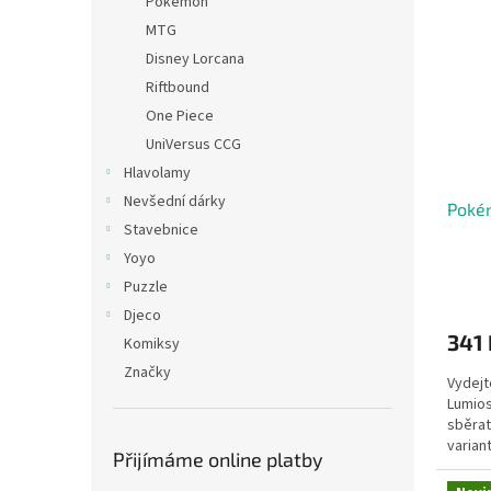
Pokémon
MTG
Disney Lorcana
Riftbound
One Piece
UniVersus CCG
Hlavolamy
Nevšední dárky
Pokém
Stavebnice
Yoyo
Puzzle
Djeco
341 
Komiksy
Značky
Vydejt
Lumios
sběrat
variant
Přijímáme online platby
nádhern