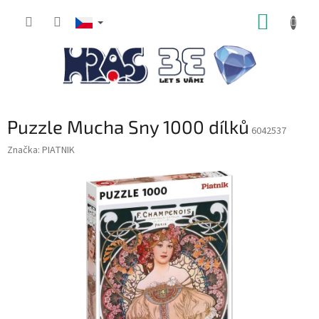
Přejít
NÁKUP
na
obsah
KOŠÍK
Puzzle Mucha Sny 1000 dílků
6042537
Značka:
PIATNIK