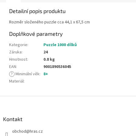
Detailní popis produktu
Rozměr složeného puzzle cca 44,1 x 67,5 cm
Doplňkové parametry
Kategorie
:
Puzzle 1000 dílků
Záruka
:
24
Hmotnost
:
0.8 kg
EAN
:
9001890536045
?
Minimální věk
:
8+
Materiál
:
Z
á
p
a
Kontakt
t
obchod
@
hras.cz
í