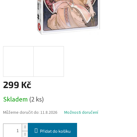
299 Kč
Měrná
Skladem
(2 ks)
cena:
Můžeme doručit do:
11.8.2026
Možnosti doručení
Přidat do košíku