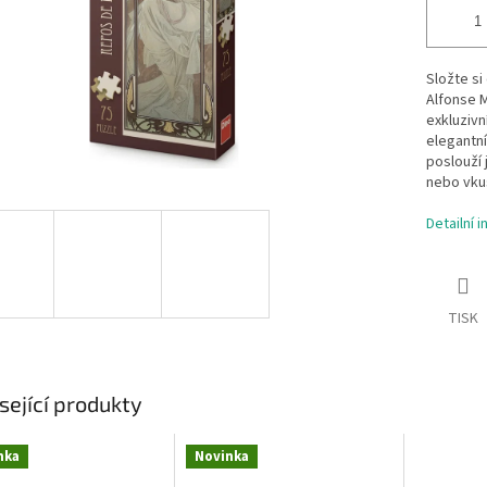
Složte si
Alfonse M
exkluzivn
elegantn
poslouží 
nebo vku
Detailní 
TISK
sející produkty
nka
Novinka