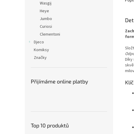
Popi
Wasgij
Heye
Jumbo
Det
Curiosi
Zach
Clementoni
form
Djeco
Slož
Komiksy
Odpo
Značky
Díky
skvěl
milo
Přijímáme online platby
Klí
Top 10 produktů