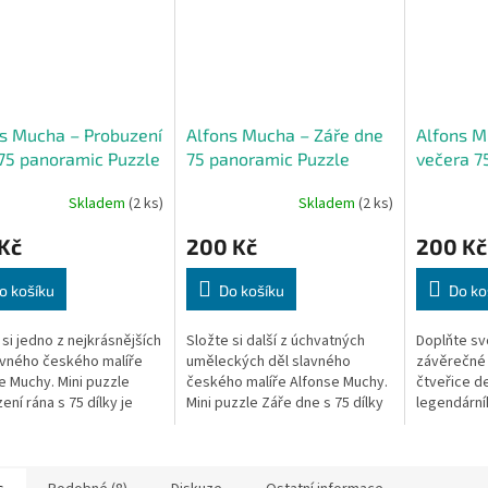
s Mucha – Probuzení
Alfons Mucha – Záře dne
Alfons M
75 panoramic Puzzle
75 panoramic Puzzle
večera 7
Puzzle
Skladem
(2 ks)
Skladem
(2 ks)
Kč
200 Kč
200 Kč
o košíku
Do košíku
Do ko
 si jedno z nejkrásnějších
Složte si další z úchvatných
Doplňte sv
avného českého malíře
uměleckých děl slavného
závěrečné 
e Muchy. Mini puzzle
českého malíře Alfonse Muchy.
čtveřice d
ení rána s 75 dílky je
Mini puzzle Záře dne s 75 dílky
legendární
tí speciální turistické
je součástí exkluzivní turistické
Alfonse Mu
e České republiky. Díky...
kolekce České republiky....
Snění večer
součástí exk