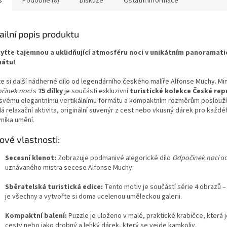
s
Podobné (8)
Diskuze
Ostatní informace
ailní popis produktu
yťte tajemnou a uklidňující atmosféru noci v unikátním panoramat
átu!
te si další nádherné dílo od legendárního českého malíře Alfonse Muchy. Min
činek noci
s
75 dílky
je součástí exkluzivní
turistické kolekce České rep
 svému elegantnímu vertikálnímu formátu a kompaktním rozměrům poslouží
á relaxační aktivita, originální suvenýr z cest nebo vkusný dárek pro každ
vníka umění.
čové vlastnosti:
Secesní klenot:
Zobrazuje podmanivé alegorické dílo
Odpočinek noci
od
uznávaného mistra secese Alfonse Muchy.
Sběratelská turistická edice:
Tento motiv je součástí série 4 obrazů –
je všechny a vytvořte si doma ucelenou uměleckou galerii.
Kompaktní balení:
Puzzle je uloženo v malé, praktické krabičce, která j
cesty nebo jako drobný a lehký dárek, který se vejde kamkoliv.