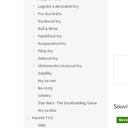
n
Logické a abstraktní hry
e
Pro dva hráče
l
Kostkové hry
Roll & Write
Paměťové hry
Kooperativní hry
Párty hry
Únikové hry
Vědomostní a kvízové hry
Doplňky
Hry na ven
Na cesty
Sólohry
Star Wars: The Deckbuilding Game
Souvi
Hry na léto
Karetní TCG
Novi
SWU