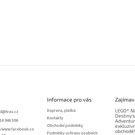
Informace pro vás
Zajímav
Doprava, platba
LEGO® Ni
d
@
hras.cz
Destiny'
Kontakty
24 946 506
Adventur
Obchodní podmínky
exkluzivn
//www.facebook.co
obchodě!
Podmínky ochrany osobních