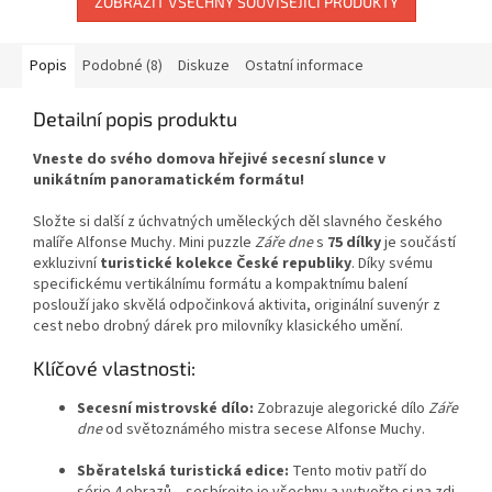
ZOBRAZIT VŠECHNY SOUVISEJÍCÍ PRODUKTY
Popis
Podobné (8)
Diskuze
Ostatní informace
Detailní popis produktu
Vneste do svého domova hřejivé secesní slunce v
unikátním panoramatickém formátu!
Složte si další z úchvatných uměleckých děl slavného českého
malíře Alfonse Muchy. Mini puzzle
Záře dne
s
75 dílky
je součástí
exkluzivní
turistické kolekce České republiky
. Díky svému
specifickému vertikálnímu formátu a kompaktnímu balení
poslouží jako skvělá odpočinková aktivita, originální suvenýr z
cest nebo drobný dárek pro milovníky klasického umění.
Klíčové vlastnosti:
Secesní mistrovské dílo:
Zobrazuje alegorické dílo
Záře
dne
od světoznámého mistra secese Alfonse Muchy.
Sběratelská turistická edice:
Tento motiv patří do
série 4 obrazů – sesbírejte je všechny a vytvořte si na zdi