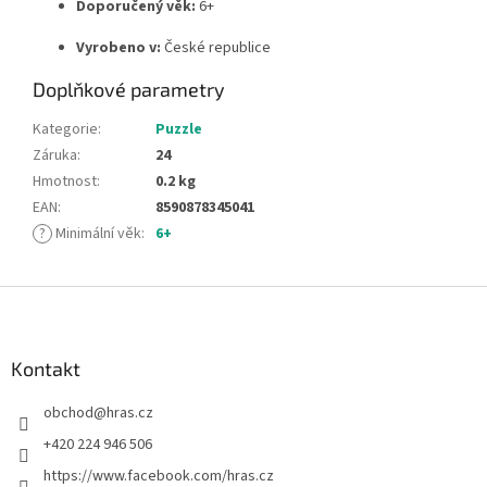
Doporučený věk:
6+
Vyrobeno v:
České republice
Doplňkové parametry
Kategorie
:
Puzzle
Záruka
:
24
Hmotnost
:
0.2 kg
EAN
:
8590878345041
?
Minimální věk
:
6+
Z
á
p
a
Kontakt
t
obchod
@
hras.cz
í
+420 224 946 506
https://www.facebook.com/hras.cz