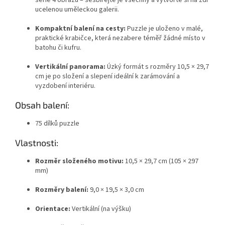
ucelenou uměleckou galerii.
Kompaktní balení na cesty:
Puzzle je uloženo v malé,
praktické krabičce, která nezabere téměř žádné místo v
batohu či kufru.
Vertikální panorama:
Úzký formát s rozměry 10,5 × 29,7
cm je po složení a slepení ideální k zarámování a
vyzdobení interiéru.
Obsah balení:
75 dílků puzzle
Vlastnosti:
Rozměr složeného motivu:
10,5 × 29,7 cm (105 × 297
mm)
Rozměry balení:
9,0 × 19,5 × 3,0 cm
Orientace:
Vertikální (na výšku)