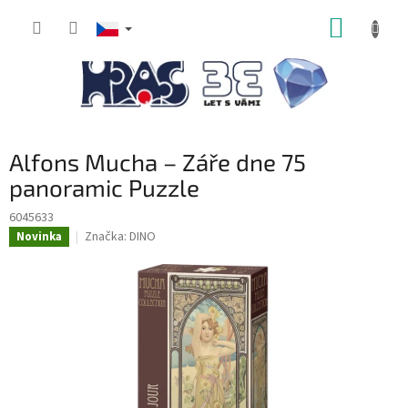
Přejít
NÁKUP
na
obsah
KOŠÍK
Alfons Mucha – Záře dne 75
panoramic Puzzle
6045633
Značka:
DINO
Novinka