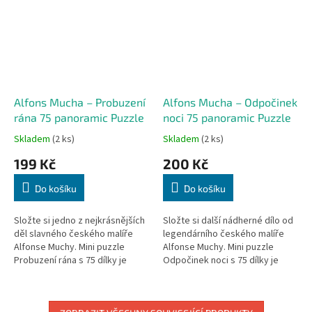
Alfons Mucha – Probuzení
Alfons Mucha – Odpočinek
rána 75 panoramic Puzzle
noci 75 panoramic Puzzle
Skladem
(2 ks)
Skladem
(2 ks)
199 Kč
200 Kč
Do košíku
Do košíku
Složte si jedno z nejkrásnějších
Složte si další nádherné dílo od
děl slavného českého malíře
legendárního českého malíře
Alfonse Muchy. Mini puzzle
Alfonse Muchy. Mini puzzle
Probuzení rána s 75 dílky je
Odpočinek noci s 75 dílky je
součástí speciální turistické
součástí exkluzivní turistické
kolekce České republiky. Díky...
kolekce České republiky. Díky...