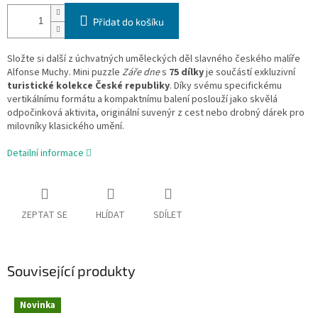
Přidat do košíku
Složte si další z úchvatných uměleckých děl slavného českého malíře
Alfonse Muchy. Mini puzzle
Záře dne
s
75 dílky
je součástí exkluzivní
turistické kolekce České republiky
. Díky svému specifickému
vertikálnímu formátu a kompaktnímu balení poslouží jako skvělá
odpočinková aktivita, originální suvenýr z cest nebo drobný dárek pro
milovníky klasického umění.
Detailní informace
ZEPTAT SE
HLÍDAT
SDÍLET
Související produkty
Novinka