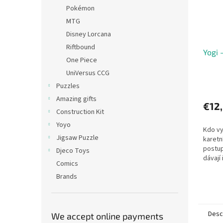
Pokémon
MTG
Disney Lorcana
Riftbound
Yogi 
One Piece
UniVersus CCG
Puzzles
Amazing gifts
€12
Construction Kit
Yoyo
Kdo vy
Jigsaw Puzzle
karetn
postup
Djeco Toys
dávají
Comics
– měj 
Brands
tuto ka
Desc
We accept online payments