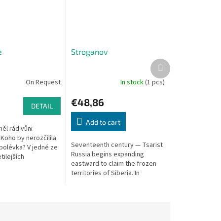
e
Stroganov
Next
product
On Request
In stock
(1 pcs)
€48,86
DETAIL
Add to cart
ěl rád vůni
oho by nerozčílila
Seventeenth century — Tsarist
polévka? V jedné ze
Russia begins expanding
tilejších
eastward to claim the frozen
ých her obsazuje
territories of Siberia. In
Schmiel hráče do rolí
Stroganov, you seek the finest
furs, accumulate wealth, and
earn...