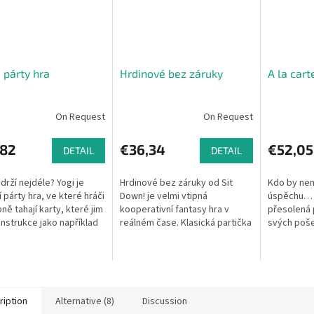
- párty hra
Hrdinové bez záruky
A la cart
On Request
On Request
,82
€36,34
€52,05
DETAIL
DETAIL
drží nejdéle? Yogi je
Hrdinové bez záruky od Sit
Kdo by nem
í párty hra, ve které hráči
Down! je velmi vtipná
úspěchu… K
ně tahají karty, které jim
kooperativní fantasy hra v
přesolená 
 instrukce jako například
reálném čase. Klasická partička
svých poše
vypláznutý jazyk, měj
fantasy dobrodruhů (trpaslík,
společensk
rtu na oku a...
barbar, elf a čaroděj) přijdou o
Karl-Heinz 
své...
částečně...
ription
Alternative (8)
Discussion