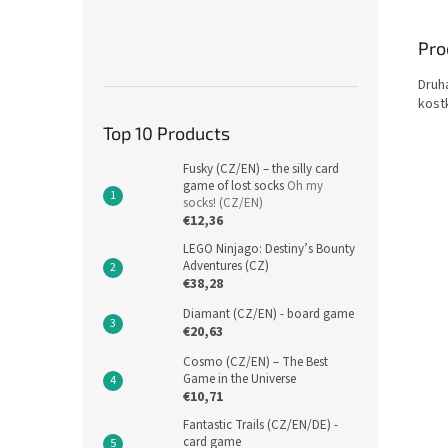
Pro
Druh
kost
Top 10 Products
Fusky (CZ/EN) – the silly card
game of lost socks
Oh my
socks! (CZ/EN)
€12,36
LEGO Ninjago: Destiny’s Bounty
Adventures (CZ)
€38,28
Diamant (CZ/EN) - board game
€20,63
Cosmo (CZ/EN) – The Best
Game in the Universe
€10,71
Fantastic Trails (CZ/EN/DE) -
card game