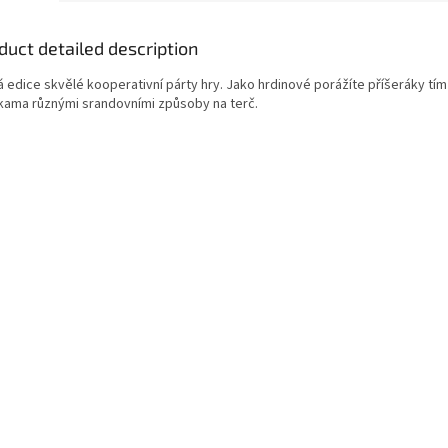
duct detailed description
á edice skvělé kooperativní párty hry. Jako hrdinové porážíte příšeráky tím
kama různými srandovními způsoby na terč.