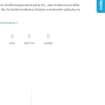
ce skvělé kooperativní párty hry. Jako hrdinové porážíte
y tím že házíte kostkama různými srandovními způsoby na
information
ASK
WATCH
SHARE