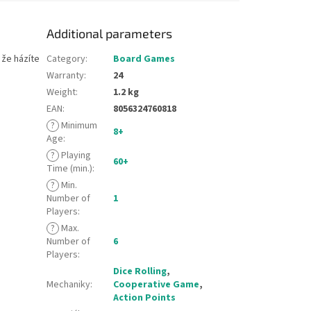
Additional parameters
 že házíte
Category
:
Board Games
Warranty
:
24
Weight
:
1.2 kg
EAN
:
8056324760818
?
Minimum
8+
Age
:
?
Playing
60+
Time (min.)
:
?
Min.
Number of
1
Players
:
?
Max.
Number of
6
Players
:
Dice Rolling
,
Mechaniky
:
Cooperative Game
,
Action Points