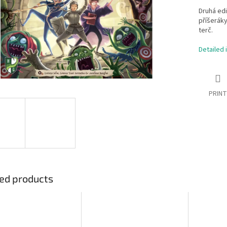
Druhá edi
příšerák
terč.
Detailed 
PRINT
ed products