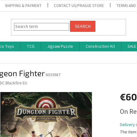
SHIPPING & PAYMENT
CONTACT US/PRAGUE STORE
TERMS AND
SEARCH
co Toys
TCG
Jigsaw Puzzle
Construction Kit
SALE
geon Fighter
6033687
DC Blackfire EU
€60
Measure
On Re
price:
Delivery 
The item