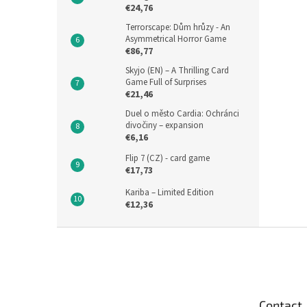
€24,76
Terrorscape: Dům hrůzy - An
Asymmetrical Horror Game
€86,77
Skyjo (EN) – A Thrilling Card
Game Full of Surprises
€21,46
Duel o město Cardia: Ochránci
divočiny – expansion
€6,16
Flip 7 (CZ) - card game
€17,73
Kariba – Limited Edition
€12,36
F
o
o
t
e
Contact