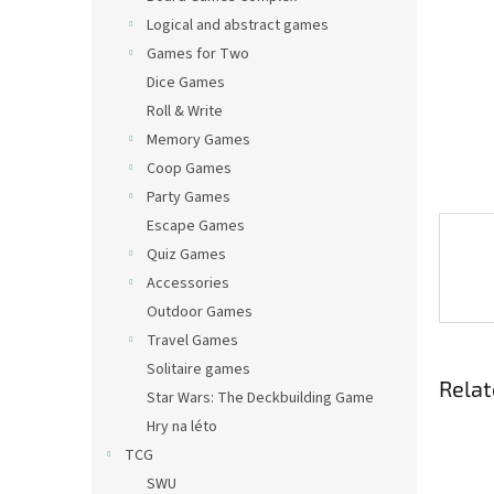
Logical and abstract games
Games for Two
Dice Games
Roll & Write
Memory Games
Coop Games
Party Games
Escape Games
Quiz Games
Accessories
Outdoor Games
Travel Games
Solitaire games
Relat
Star Wars: The Deckbuilding Game
Hry na léto
TCG
SWU