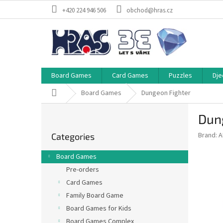
Skip
+420 224 946 506
obchod@hras.cz
to
content
Board Games
Card Games
Puzzles
Dje
Home
Board Games
Dungeon Fighter
S
Dun
i
Skip
d
Brand:
A
Categories
categories
e
b
Board Games
a
Pre-orders
r
Card Games
Family Board Game
Board Games for Kids
Board Games Complex