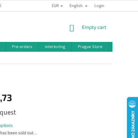
EUR
English
 CONDITIONS
PRIVACY POLICY
BONUS PROGRAM
Login
SHOPPING
Empty cart
CART
Pre-orders
Interesting
Prague Store
Brands
,73
quest
options
 has been sold out…