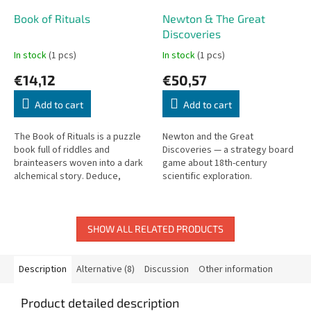
Book of Rituals
Newton & The Great
Discoveries
In stock
(1 pcs)
In stock
(1 pcs)
€14,12
€50,57
Add to cart
Add to cart
The Book of Rituals is a puzzle
Newton and the Great
book full of riddles and
Discoveries — a strategy board
brainteasers woven into a dark
game about 18th-century
alchemical story. Deduce,
scientific exploration.
discover ingredients, and
unlock the ritual!
SHOW ALL RELATED PRODUCTS
Description
Alternative (8)
Discussion
Other information
Product detailed description