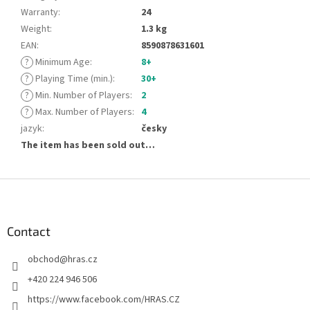
Warranty
:
24
Weight
:
1.3 kg
EAN
:
8590878631601
?
Minimum Age
:
8+
?
Playing Time (min.)
:
30+
?
Min. Number of Players
:
2
?
Max. Number of Players
:
4
jazyk
:
česky
The item has been sold out…
F
o
o
t
Contact
e
obchod
@
hras.cz
r
+420 224 946 506
https://www.facebook.com/HRAS.CZ