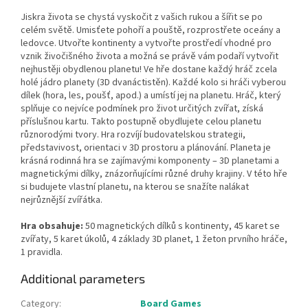
Jiskra života se chystá vyskočit z vašich rukou a šířit se po
celém světě. Umisťete pohoří a pouště, rozprostřete oceány a
ledovce. Utvořte kontinenty a vytvořte prostředí vhodné pro
vznik živočišného života a možná se právě vám podaří vytvořit
nejhustěji obydlenou planetu! Ve hře dostane každý hráč zcela
holé jádro planety (3D dvanáctistěn). Každé kolo si hráči vyberou
dílek (hora, les, poušť, apod.) a umístí jej na planetu. Hráč, který
splňuje co nejvíce podmínek pro život určitých zvířat, získá
příslušnou kartu. Takto postupně obydlujete celou planetu
různorodými tvory. Hra rozvíjí budovatelskou strategii,
představivost, orientaci v 3D prostoru a plánování. Planeta je
krásná rodinná hra se zajímavými komponenty – 3D planetami a
magnetickými dílky, znázorňujícími různé druhy krajiny. V této hře
si budujete vlastní planetu, na kterou se snažíte nalákat
nejrůznější zvířátka.
Hra obsahuje:
50 magnetických dílků s kontinenty, 45 karet se
zvířaty, 5 karet úkolů, 4 základy 3D planet, 1 žeton prvního hráče,
1 pravidla.
Additional parameters
Category
:
Board Games