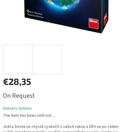
€28,35
Measure
On Request
price:
Delivery options
The item has been sold out…
Jiskra života se chystá vyskočit z vašich rukou a šířit se po celém