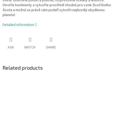
světě. Umisťete pohoří a pouště, rozprostřete oceány a ledovce.
Utvořte kontinenty a vytvořte prostředí vhodné pro vznik živočišného
života a možná se právě vám podaří vytvořit nejhustěji obydlenou
planetu!
Detailed information
ASK
WATCH
SHARE
Related products