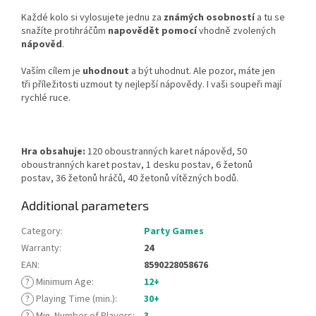
Každé kolo si vylosujete jednu za
známých osobností
a tu se
snažíte protihráčům
napovědět
pomocí
vhodně zvolených
nápověd
.
Vaším cílem je
uhodnout
a být uhodnut. Ale pozor, máte jen
tři příležitosti uzmout ty nejlepší nápovědy. I vaši soupeři mají
rychlé ruce.
Hra obsahuje:
120 oboustranných karet nápověd, 50
oboustranných karet postav, 1 desku postav, 6 žetonů
postav, 36 žetonů hráčů, 40 žetonů vítězných bodů.
Additional parameters
Category
:
Party Games
Warranty
:
24
EAN
:
8590228058676
?
Minimum Age
:
12+
?
Playing Time (min.)
:
30+
?
Min. Number of Players
:
3