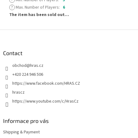
?
Max. Number of Players
:
6
The item has been sold out…
F
o
o
t
Contact
e
obchod
@
hras.cz
r
+420 224 946 506
https://www.facebook.com/HRAS.CZ
hrascz
https://www.youtube.com/c/HrasCz
Informace pro vás
Shipping & Payment