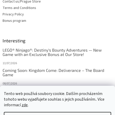
Contact us/Prague Store
Terms and Conditions
Privacy Policy
Bonus program
Interesting
LEGO® Ninjago®: Destiny's Bounty Adventures — New
Game with an Exclusive Bonus at Our Store!
13/07/2026
Coming Soon: Kingdom Come: Deliverance – The Board
Game
08/07/2026
Is Orbito just Tic-Tac-Toe in disguise?
Tento web používá soubory cookie. Dalším procházením
tohoto webu vyjadřujete souhlas s jejich používáním.. Více
27/10/2025
informací
zde
.