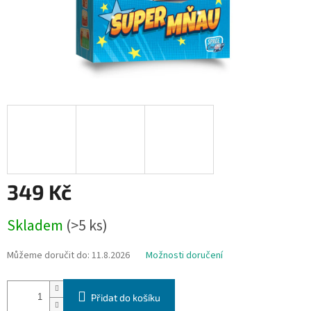
349 Kč
Měrná
Skladem
(>5 ks)
cena:
Můžeme doručit do:
11.8.2026
Možnosti doručení
Přidat do košíku