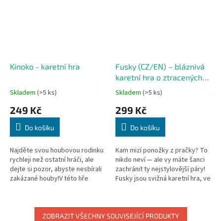
Kinoko - karetní hra
Fusky (CZ/EN) – bláznivá
karetní hra o ztracených
ponožkách
Oh my socks!
Skladem
(>5 ks)
Skladem
(>5 ks)
(CZ/EN)
249 Kč
299 Kč
Do košíku
Do košíku
Najděte svou houbovou rodinku
Kam mizí ponožky z pračky? To
rychleji než ostatní hráči, ale
nikdo neví — ale vy máte šanci
dejte si pozor, abyste nesbírali
zachránit ty nejstylovější páry!
zakázané houby!V této hře
Fusky jsou svižná karetní hra, ve
tvoříte sady karet, vidíte do
které sbíráte ponožky do párů a
karet soupeřům, ale své...
snažíte se...
ZOBRAZIT VŠECHNY SOUVISEJÍCÍ PRODUKTY