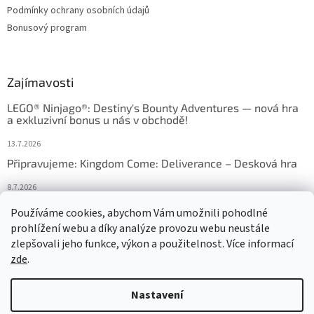
Podmínky ochrany osobních údajů
Bonusový program
Zajímavosti
LEGO® Ninjago®: Destiny's Bounty Adventures — nová hra
a exkluzivní bonus u nás v obchodě!
13.7.2026
Připravujeme: Kingdom Come: Deliverance – Desková hra
8.7.2026
Nejlepší deskové hry: výběr, který frčí v celém Česku
Používáme cookies, abychom Vám umožnili pohodlné
prohlížení webu a díky analýze provozu webu neustále
18.6.2026
zlepšovali jeho funkce, výkon a použitelnost. Více informací
zde
.
Vytvořil Shoptet
Nastavení