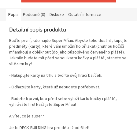
Popis
Podobné (8)
Diskuze
Ostatní informace
Detailní popis produktu
Buďte první, kdo najde Super Mňau. Abyste toho dosáhli, kupujte
předměty (karty), které vám umožní ho přilákat (chutnou kočičí
mňamkou) a obléknout (do jeho působivého červeného pláště).
Jakmile budete mít před sebou kartu kočky a pláště, stanete se
vítězem hry!
- Nakupujte karty na trhu a tvořte svůj hrací balíček.
- Odhazujte karty, které už nebudete potřebovat.
- Budete-li první, kdo před sebe vyloží kartu kočky i pláště,
vyhráváte hru! Našli jste Super Mňau!
A víte, co je super?
Je to DECK-BUILDING hra pro děti již od 6 let!