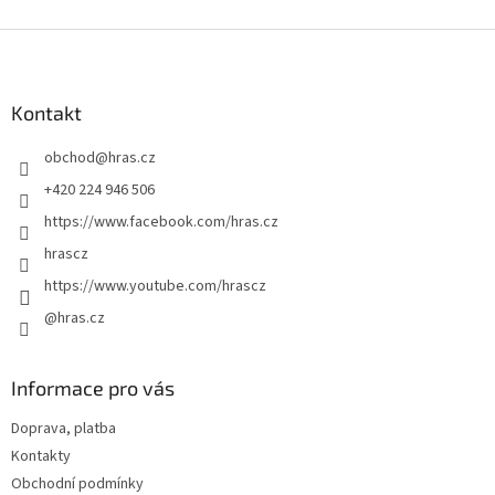
Z
á
p
a
Kontakt
t
obchod
@
hras.cz
í
+420 224 946 506
https://www.facebook.com/hras.cz
hrascz
https://www.youtube.com/hrascz
@hras.cz
Informace pro vás
Doprava, platba
Kontakty
Obchodní podmínky