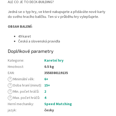
ALE CO JE TO DECK-BUILDING?
Jedná se o typ hry, ve které nakupujete a přidáváte nové karty
do svého hracího balíčku. Ten si v průběhu hry vylepšujete.
OBSAH BALENÍ:
49 karet
Česká a slovenská pravidla
Doplňkové parametry
Kategorie
:
Karetní hry
Hmotnost
:
0.5 kg
EAN
:
3558380119135
?
Minimální věk
:
6+
?
Doba hraní (minut)
:
15+
?
Min. počet hráčů
:
2
?
Max. počet hráčů
:
4
Herní mechaniky
:
Speed Matching
jazyk
:
česky