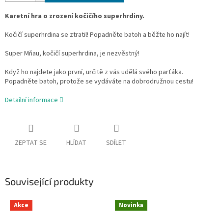
Karetní hra o zrození kočičího superhrdiny.
Kočičí superhrdina se ztratil! Popadněte batoh a běžte ho najít!
Super Mňau, kočičí superhrdina, je nezvěstný!
Když ho najdete jako první, určitě z vás udělá svého parťáka.
Popadněte batoh, protože se vydáváte na dobrodružnou cestu!
Detailní informace
ZEPTAT SE
HLÍDAT
SDÍLET
Související produkty
Akce
Novinka