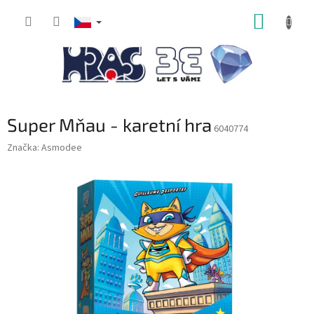
Přejít
NÁKUP
na
obsah
KOŠÍK
Super Mňau - karetní hra
6040774
Značka:
Asmodee