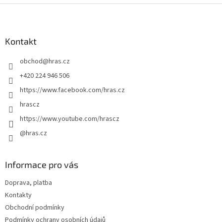
Z
á
p
a
Kontakt
t
obchod
@
hras.cz
í
+420 224 946 506
https://www.facebook.com/hras.cz
hrascz
https://www.youtube.com/hrascz
@hras.cz
Informace pro vás
Doprava, platba
Kontakty
Obchodní podmínky
Podmínky ochrany osobních údajů