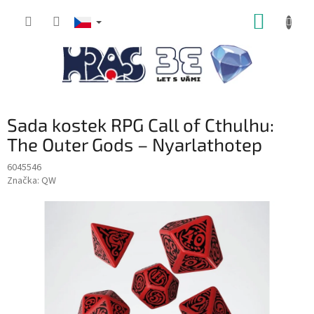
Přejít
NÁKUP
na
obsah
KOŠÍK
Sada kostek RPG Call of Cthulhu:
The Outer Gods – Nyarlathotep
6045546
Značka:
QW