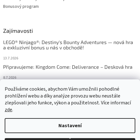
Bonusový program
Zajímavosti
LEGO® Ninjago®: Destiny's Bounty Adventures — nová hra
a exkluzivní bonus u nás v obchodě!
13.7.2026
Připravujeme: Kingdom Come: Deliverance – Desková hra
8.7.2026
Nejlepší deskové hry: výběr, který frčí v celém Česku
Používáme cookies, abychom Vám umožnili pohodlné
prohlížení webu a díky analýze provozu webu neustále
18.6.2026
zlepšovali jeho funkce, výkon a použitelnost. Více informací
zde
.
Vytvořil Shoptet
Nastavení
Copyright 2026
HRAS
. Všechna práva vyhrazena.
Upravit nastavení