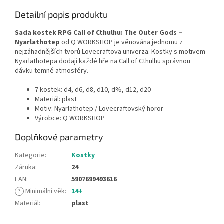
Detailní popis produktu
Sada kostek RPG Call of Cthulhu: The Outer Gods –
Nyarlathotep
od Q WORKSHOP je věnována jednomu z
nejzáhadnějších tvorů Lovecraftova univerza. Kostky s motivem
Nyarlathotepa dodají každé hře na Call of Cthulhu správnou
dávku temné atmosféry.
7 kostek: d4, d6, d8, d10, d%, d12, d20
Materiál: plast
Motiv: Nyarlathotep / Lovecraftovský horor
Výrobce: Q WORKSHOP
Doplňkové parametry
Kategorie
:
Kostky
Záruka
:
24
EAN
:
5907699493616
?
Minimální věk
:
14+
Materiál
:
plast