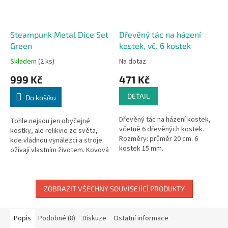
Steampunk Metal Dice Set
Dřevěný tác na házení
Green
kostek, vč. 6 kostek
Skladem
(2 ks)
Na dotaz
999 Kč
471 Kč
DETAIL
Do košíku
Dřevěný tác na házení kostek,
Tohle nejsou jen obyčejné
včetně 6 dřevěných kostek.
kostky, ale relikvie ze světa,
Rozměry: průměr 20 cm. 6
kde vládnou vynálezci a stroje
kostek 15 mm.
ožívají vlastním životem. Kovová
sada kostek Steampunk Metal
Dice Set Green v hluboké...
ZOBRAZIT VŠECHNY SOUVISEJÍCÍ PRODUKTY
Popis
Podobné (8)
Diskuze
Ostatní informace