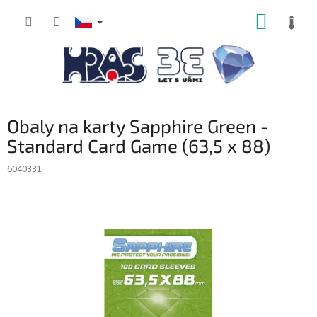
Přejít
NÁKUP
na
obsah
KOŠÍK
Obaly na karty Sapphire Green -
Standard Card Game (63,5 x 88)
6040331