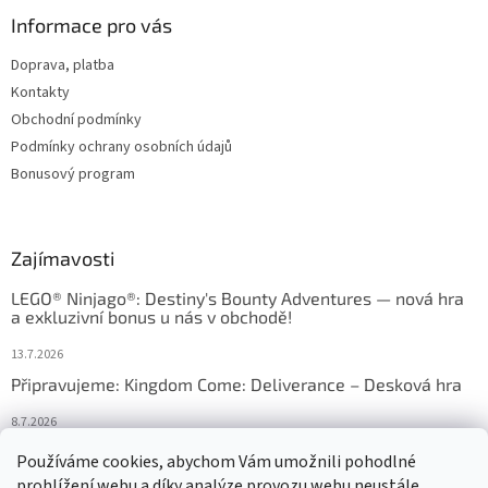
Informace pro vás
Doprava, platba
Kontakty
Obchodní podmínky
Podmínky ochrany osobních údajů
Bonusový program
Zajímavosti
LEGO® Ninjago®: Destiny's Bounty Adventures — nová hra
a exkluzivní bonus u nás v obchodě!
13.7.2026
Připravujeme: Kingdom Come: Deliverance – Desková hra
8.7.2026
Nejlepší deskové hry: výběr, který frčí v celém Česku
Používáme cookies, abychom Vám umožnili pohodlné
prohlížení webu a díky analýze provozu webu neustále