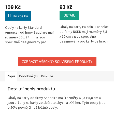
109 Kč
93 Kč
DETAIL
Do košíku
Obaly na karty Paladin - Lancelot
Obaly na karty Standard
od firmy NSKN mají rozměry 6,5
American od firmy Sapphire mají
x 10 cm a jsou specialně
rozměry 56 x 87 mm a jsou
designovány pro karty ve hrách
specialně designovány pro
7 Wonders (7 divů). S nimi budou
větší karty z her jako jsou
mít vaše karty tu...
Descent, War of the Ring, ale
například...
ZOBRAZIT VŠECHNY SOUVISEJÍCÍ PRODUKTY
Popis
Podobné (8)
Diskuze
Detailní popis produktu
Obaly na karty od firmy Sapphire mají rozměry 63,5 x 8,8 cm a
jsou určeny na karty ze sběratelských a LCG her. Tyto obaly jsou
o 50% pevnější než běžné obaly.