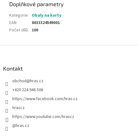
Doplňkové parametry
Kategorie
:
Obaly na karty
EAN
:
8033324549001
Počet dílů
:
100
Z
á
p
a
Kontakt
t
obchod
@
hras.cz
í
+420 224 946 506
https://www.facebook.com/hras.cz
hrascz
https://www.youtube.com/hrascz
@hras.cz