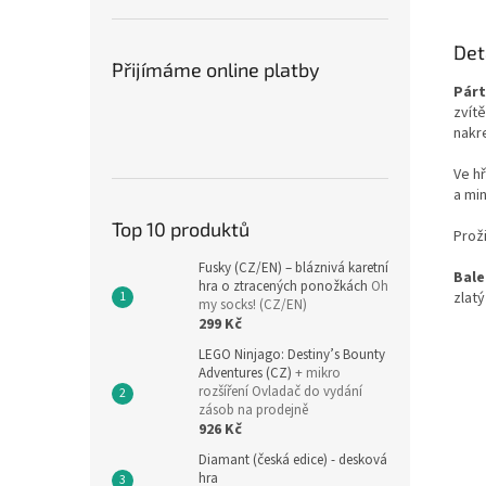
Det
Přijímáme online platby
Párt
zvítě
nakr
Ve h
a mi
Top 10 produktů
Proži
Fusky (CZ/EN) – bláznivá karetní
Bale
hra o ztracených ponožkách
Oh
zlatý
my socks! (CZ/EN)
299 Kč
LEGO Ninjago: Destiny’s Bounty
Adventures (CZ)
+ mikro
rozšíření Ovladač do vydání
zásob na prodejně
926 Kč
Diamant (česká edice) - desková
hra