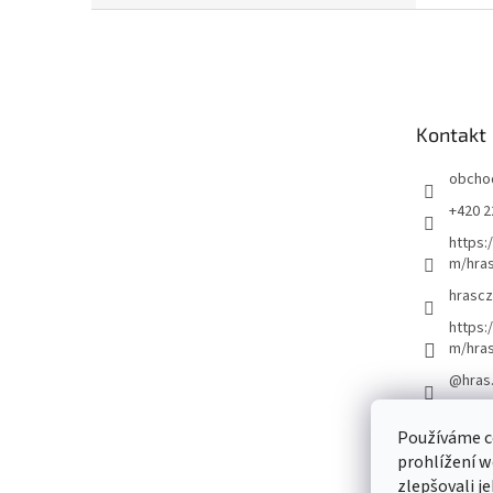
Z
á
p
a
t
Kontakt
í
obcho
+420 2
https:
m/hras
hrascz
https:
m/hra
@hras
Používáme c
prohlížení w
zlepšovali j