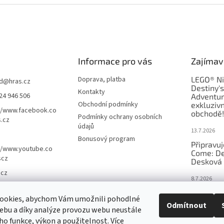
Informace pro vás
Zajímav
Doprava, platba
LEGO® Ni
d
@
hras.cz
Destiny'
Kontakty
24 946 506
Adventur
Obchodní podmínky
exkluzivn
//www.facebook.co
obchodě!
Podmínky ochrany osobních
.cz
údajů
13.7.2026
Bonusový program
Připravu
//www.youtube.co
Come: De
scz
Desková 
.cz
8.7.2026
Nejlepší 
ookies, abychom Vám umožnili pohodlné
výběr, kt
Odmítnout
ebu a díky analýze provozu webu neustále
Česku
eho funkce, výkon a použitelnost. Více