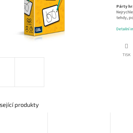
Párty hr
Nejrychle
tehdy, po
Detailní 
TISK
sející produkty