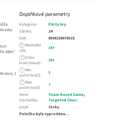
Doplňkové parametry
 může
Kategorie
:
Párty hry
 obrázku
Záruka
:
24
EAN
:
8590228078315
?
Minimální
lost
10+
věk
:
řin déle?
?
Doba
15+
hraní (minut)
:
?
Min.
3
0 slov), 1
počet hráčů
:
?
Max.
7
počet hráčů
:
Herní
Team-Based Game
,
mechaniky
:
Targeted Clues
jazyk
:
česky
Položka byla vyprodána…