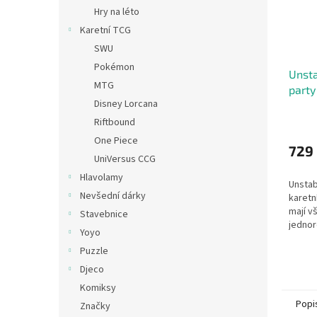
Hry na léto
Karetní TCG
SWU
Pokémon
Unsta
MTG
part
Disney Lorcana
Riftbound
One Piece
729
UniVersus CCG
Hlavolamy
Unstab
Nevšední dárky
karetní
mají vš
Stavebnice
jednor
Yoyo
jednor
Puzzle
roztomi
Djeco
Komiksy
Popi
Značky