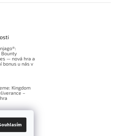
osti
njago®:
s Bounty
es — nová hra a
í bonus u nás v
jeme: Kingdom
liverance –
hra
deskové hry:
erý frčí v celém
Souhlasím