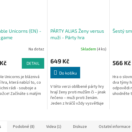
ble Unicorns (EN) -
PÁRTY ALIAS Ženy versus
Šestý smy
y game
muži - Párty hra
Na dotaz
Skladem
(4 ks)
649 Kč
 Kč
566 Kč
DETAIL
Do košíku
le Unicorns je bláznivá
Hra o slovn
 hra, která nabízí to, co
dva týmy h
V této verzi oblíbené párty hry
ichni rádi - souboje a
odpovědi n
hrají ženy proti mužům či – jinak
ožce! Začínáte s malým
uhodněte t
řečeno – muži proti ženám.
ožčetem, které je
než vaši so
Jeden z hráčů vždy vysvětluje
lé, ale v téhle hře nic...
spiritistic
slovo nebo slovní spojení
nejrychleji..
svému týmu tak, aby ho...
s
Podobné (8)
Videa (1)
Diskuze
Ostatní informace