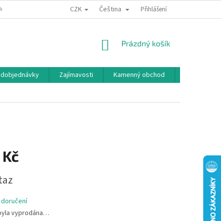
CZK
Čeština
MÍNKY OCHRANY OSOBNÍCH ÚDAJŮ
BONUSOVÝ PROGRAM
Přihlášení
NÁKUPNÍ
Prázdný košík
KOŠÍK
edobjednávky
Zajímavosti
Kamenný obchod
Značky
 Kč
taz
 doručení
byla vyprodána…