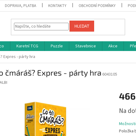
DOPRAVA, PLATBA
KONTAKTY
OBCHODNÍ PODMÍNKY
POD
HLEDAT
co
Karetní TCG
Puzzle
Stavebnice
Akce
Př
? Expres - párty hra
o čmáráš? Expres - párty hra
6043105
ALBI
466
Měrná
Na do
cena:
Možnosti
Položka 