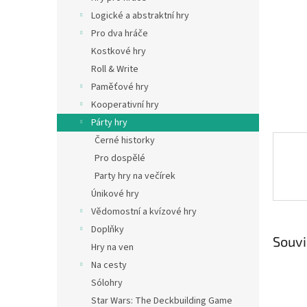
n
Logické a abstraktní hry
e
Pro dva hráče
l
Kostkové hry
Roll & Write
Paměťové hry
Kooperativní hry
Párty hry
Černé historky
Pro dospělé
Party hry na večírek
Únikové hry
Vědomostní a kvízové hry
Doplňky
Souvi
Hry na ven
Na cesty
Sólohry
Star Wars: The Deckbuilding Game