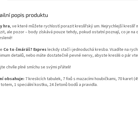
ailní popis produktu
y hra
, ve které můžete rychlostí porazit kreslířský um. Nejrychlejší kreslíř
zit, ale pozor – body získává pouze tehdy, pokud ostatní poznají, co je na
eslené!
ře
Co to čmáráš? Expres
leckdy stačí i jednoduchá kresba. Vsadíte na rych
nimum detailů, nebo máte dostatečně pevné nervy, abyste kreslili o pár vte
jte chvíle plné smíchu se svými přáteli!
ní obsahuje:
7 kreslicích tabulek, 7 fixů s mazacími houbičkami, 70 karet (49
 totem, 1 speciální kostku, 24 žetonů bodů a pravidla.