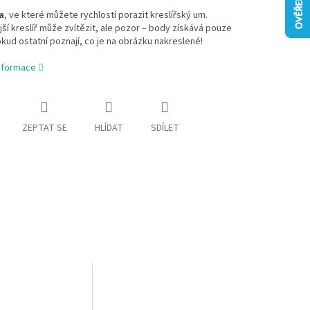
a
, ve které můžete rychlostí porazit kreslířský um.
jší kreslíř může zvítězit, ale pozor – body získává pouze
kud ostatní poznají, co je na obrázku nakreslené!
informace
ZEPTAT SE
HLÍDAT
SDÍLET