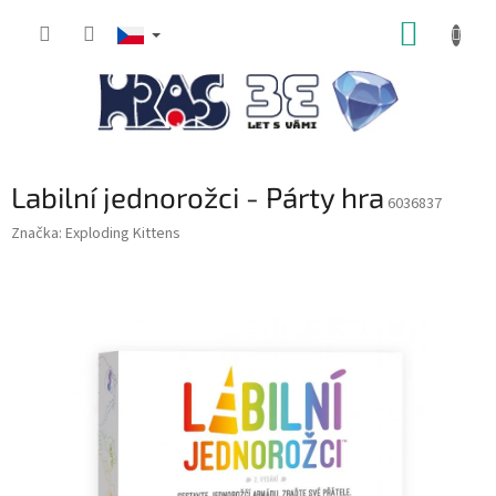
Přejít
NÁKUP
na
obsah
KOŠÍK
Labilní jednorožci - Párty hra
6036837
Značka:
Exploding Kittens