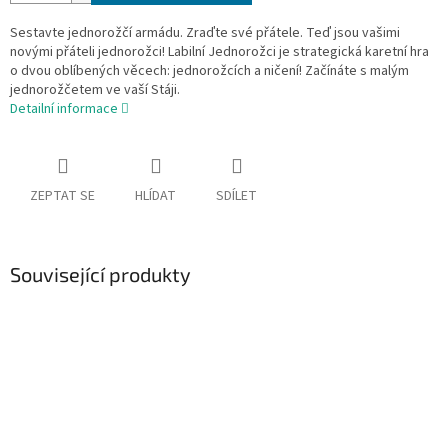
Sestavte jednorožčí armádu. Zraďte své přátele. Teď jsou vašimi
novými přáteli jednorožci! Labilní Jednorožci je strategická karetní hra
o dvou oblíbených věcech: jednorožcích a ničení! Začínáte s malým
jednorožčetem ve vaší Stáji.
Detailní informace
ZEPTAT SE
HLÍDAT
SDÍLET
Související produkty