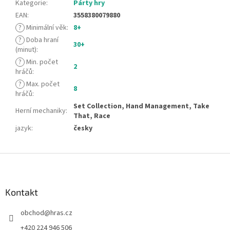
Kategorie
:
Párty hry
EAN
:
3558380079880
?
Minimální věk
:
8+
?
Doba hraní
30+
(minut)
:
?
Min. počet
2
hráčů
:
?
Max. počet
8
hráčů
:
Set Collection, Hand Management, Take
Herní mechaniky
:
That, Race
jazyk
:
česky
Z
á
p
a
Kontakt
t
obchod
@
hras.cz
í
+420 224 946 506