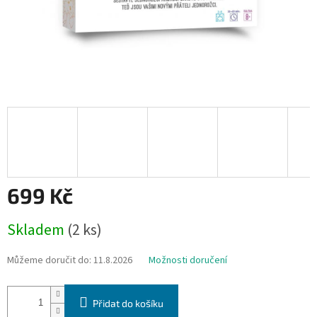
699 Kč
Měrná
Skladem
(2 ks)
cena:
Můžeme doručit do:
11.8.2026
Možnosti doručení
Přidat do košíku