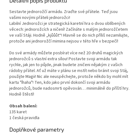
Detailní popis produktu
Sestavte jednorožčí armádu. Zraďte své přátele. Teď jsou
vašimi novými přáteli jednorožci!
Labilní Jednorožci je strategická karetní hra o dvou oblíbených
věcech: jednorožcích a ničení! Začínáte s malým jednorožčetem
ve vaší Stáji. Hodně „kjůůůt“! Hlavně se do nich příliš nezamilujte,
protože ani jednorožčí mimina nejsou v této hře v bezpečí!
Do své armády můžete posbírat více než 20 druhů magických
jednorožců s vlastní extra sílou! Postavte svoji armádu tak
rychle, jak jen to půjde, jinak budete zničeni nějakým z vašich
rádoby přátel. Ať už máte v plánu se mstít nebo bránit svoji Stáj,
použijte Magii! Nic ale neuspěchejte, protože někdo by mohl mít
kartu "Íhaha"! Ten, kdo jako první dokončí svoji armádu
jednorožců, bude nadosmrti opěvován… minimálně do příští hry.
Hodně štěstí!
Obsah balení:
135 karet
1 česká pravidla
Doplňkové parametry