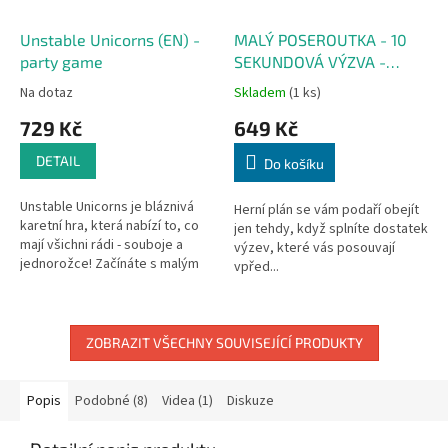
Unstable Unicorns (EN) -
MALÝ POSEROUTKA - 10
party game
SEKUNDOVÁ VÝZVA -
Dětská hra
Na dotaz
Skladem
(1 ks)
729 Kč
649 Kč
DETAIL
Do košíku
Unstable Unicorns je bláznivá
Herní plán se vám podaří obejít
karetní hra, která nabízí to, co
jen tehdy, když splníte dostatek
mají všichni rádi - souboje a
výzev, které vás posouvají
jednorožce! Začínáte s malým
vpřed...
jednorožčetem, které je
roztomilé, ale v téhle hře nic...
ZOBRAZIT VŠECHNY SOUVISEJÍCÍ PRODUKTY
Popis
Podobné (8)
Videa (1)
Diskuze