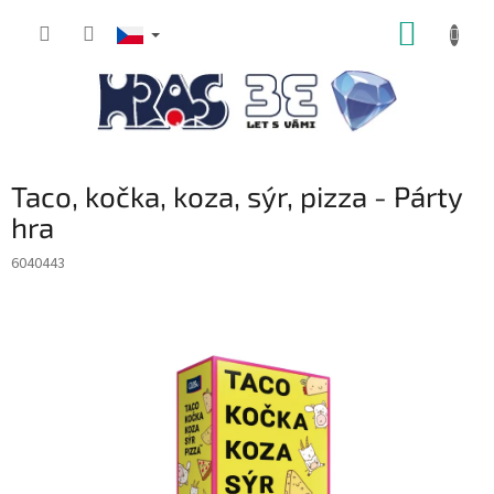
Přejít
NÁKUP
na
obsah
KOŠÍK
Taco, kočka, koza, sýr, pizza - Párty
hra
6040443