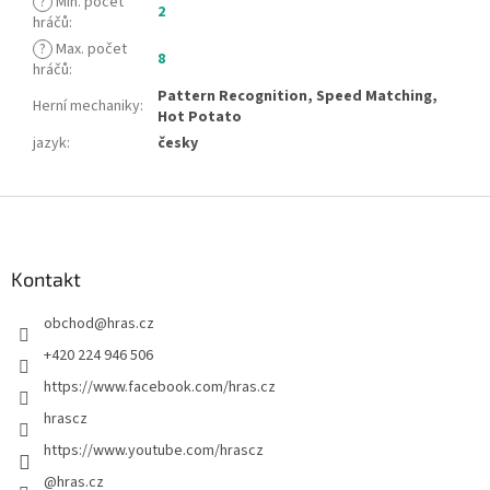
?
Min. počet
2
hráčů
:
?
Max. počet
8
hráčů
:
Pattern Recognition, Speed Matching,
Herní mechaniky
:
Hot Potato
jazyk
:
česky
Z
á
p
a
Kontakt
t
obchod
@
hras.cz
í
+420 224 946 506
https://www.facebook.com/hras.cz
hrascz
https://www.youtube.com/hrascz
@hras.cz