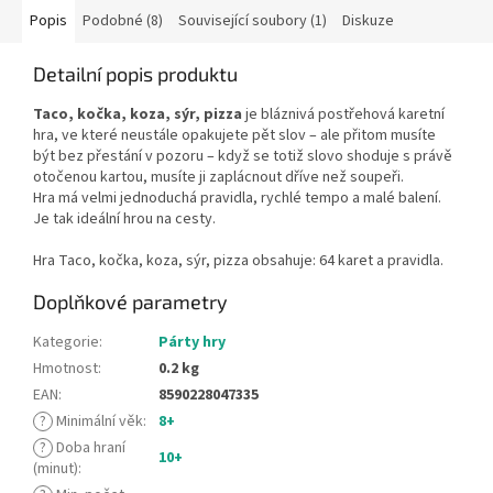
Popis
Podobné (8)
Související soubory (1)
Diskuze
Detailní popis produktu
Taco, kočka, koza, sýr, pizza
je bláznivá postřehová karetní
hra, ve které neustále opakujete pět slov – ale přitom musíte
být bez přestání v pozoru – když se totiž slovo shoduje s právě
otočenou kartou, musíte ji zaplácnout dříve než soupeři.
Hra má velmi jednoduchá pravidla, rychlé tempo a malé balení.
Je tak ideální hrou na cesty.
Hra Taco, kočka, koza, sýr, pizza obsahuje: 64 karet a pravidla.
Doplňkové parametry
Kategorie
:
Párty hry
Hmotnost
:
0.2 kg
EAN
:
8590228047335
?
Minimální věk
:
8+
?
Doba hraní
10+
(minut)
: