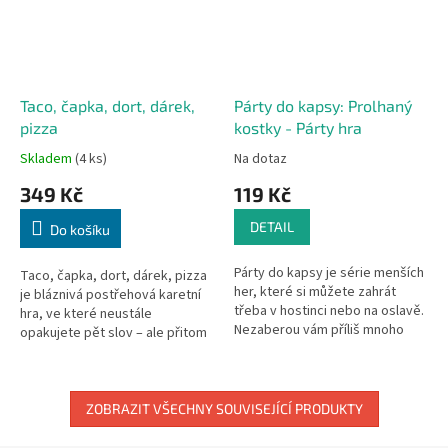
Taco, čapka, dort, dárek,
Párty do kapsy: Prolhaný
pizza
kostky - Párty hra
Skladem
(4 ks)
Na dotaz
349 Kč
119 Kč
DETAIL
Do košíku
Párty do kapsy je série menších
Taco, čapka, dort, dárek, pizza
her, které si můžete zahrát
je bláznivá postřehová karetní
třeba v hostinci nebo na oslavě.
hra, ve které neustále
Nezaberou vám příliš mnoho
opakujete pět slov – ale přitom
času a při jejich hraní nebude o
musíte být bez přestání
zábavu nouze....
v pozoru –...
ZOBRAZIT VŠECHNY SOUVISEJÍCÍ PRODUKTY