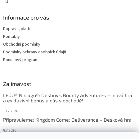
Informace pro vás
Doprava, platba
Kontakty
Obchodní podmínky
Podmínky ochrany osobních údajů
Bonusový program
Zajímavosti
LEGO® Ninjago®: Destiny's Bounty Adventures — nová hra
a exkluzivní bonus u nás v obchodě!
13.7.2026
Připravujeme: Kingdom Come: Deliverance – Desková hra
8.7.2026
Nejlepší deskové hry: výběr, který frčí v celém Česku