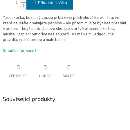
Přidat do košíku
Taco, kočka, koza, sýr, pizza je bláznivá postřehová karetní hra, ve
které neustále opakujete pět slov – ale přitom musíte být bez přestání
v pozoru – když se totiž slovo shoduje s právě otočenou kartou,
musíte ji zaplácnout dříve než soupeři. Hra má velmi jednoduchá
pravidla, rychlé tempo a malé balení.
Detailní informace
ZEPTAT SE
HLÍDAT
SDÍLET
Související produkty