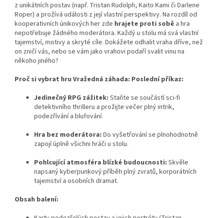
z unikátních postav (např. Tristan Rudolph, Kaito Kami či Darlene
Roper) a prožívá události z její vlastní perspektivy. Na rozdíl od
kooperativních únikových her zde
hrajete proti sobě
a hra
nepotřebuje žádného moderátora. Každý u stolu má svá vlastní
tajemství, motivy a skryté cíle. Dokážete odhalit vraha dříve, než
on zničí vás, nebo se vám jako vrahovi podaří svalit vinu na
někoho jiného?
Proč si vybrat hru Vražedná záhada: Poslední příkaz:
Jedinečný RPG zážitek:
Staňte se součástí sci-fi
detektivního thrilleru a prožijte večer plný intrik,
podezřívání a blufování.
Hra bez moderátora:
Do vyšetřování se plnohodnotně
zapojí úplně všichni hráči u stolu.
Pohlcující atmosféra blízké budoucnosti:
Skvěle
napsaný kyberpunkový příběh plný zvratů, korporátních
tajemství a osobních dramat.
Obsah balení:
Karty podezřelých postav a jejich portréty (Tristan