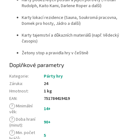
Rudolph, Kaito Kami, Darlene Roper a další)
Karty lokací rezidence (Sauna, Soukromá pracovna,
Domek pro hosty, Jádro a další)
Karty tajemství a důkazních materiálů (např. Vědecký
časopis)
Žetony stop a pravidla hry v češtině
Doplňkové parametry
Kategorie
:
Párty hry
Záruka
:
24
Hmotnost
:
1 kg
EAN
:
751784419419
?
Minimální
14+
věk
:
?
Doba hraní
90+
(minut)
:
?
Min. počet
5
hráčů
: