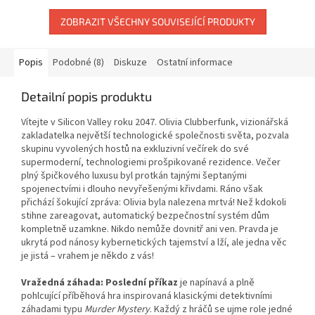
hlavních...
ZOBRAZIT VŠECHNY SOUVISEJÍCÍ PRODUKTY
Popis
Podobné (8)
Diskuze
Ostatní informace
Detailní popis produktu
Vítejte v Silicon Valley roku 2047. Olivia Clubberfunk, vizionářská
zakladatelka největší technologické společnosti světa, pozvala
skupinu vyvolených hostů na exkluzivní večírek do své
supermoderní, technologiemi prošpikované rezidence. Večer
plný špičkového luxusu byl protkán tajnými šeptanými
spojenectvími i dlouho nevyřešenými křivdami. Ráno však
přichází šokující zpráva: Olivia byla nalezena mrtvá! Než kdokoli
stihne zareagovat, automatický bezpečnostní systém dům
kompletně uzamkne. Nikdo nemůže dovnitř ani ven. Pravda je
ukrytá pod nánosy kybernetických tajemství a lží, ale jedna věc
je jistá – vrahem je někdo z vás!
Vražedná záhada: Poslední příkaz
je napínavá a plně
pohlcující příběhová hra inspirovaná klasickými detektivními
záhadami typu
Murder Mystery
. Každý z hráčů se ujme role jedné