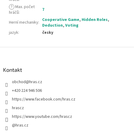
?
Max. počet
7
hráčů
:
Cooperative Game
,
Hidden Roles
,
Herní mechaniky
:
Deduction
,
Voting
jazyk
:
česky
Z
á
p
a
Kontakt
t
obchod
@
hras.cz
í
+420 224 946 506
https://www.facebook.com/hras.cz
hrascz
https://www.youtube.com/hrascz
@hras.cz