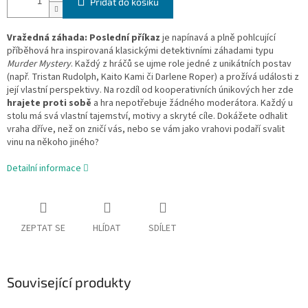
Přidat do košíku
Vražedná záhada: Poslední příkaz
je napínavá a plně pohlcující
příběhová hra inspirovaná klasickými detektivními záhadami typu
Murder Mystery
. Každý z hráčů se ujme role jedné z unikátních postav
(např. Tristan Rudolph, Kaito Kami či Darlene Roper) a prožívá události z
její vlastní perspektivy. Na rozdíl od kooperativních únikových her zde
hrajete proti sobě
a hra nepotřebuje žádného moderátora. Každý u
stolu má svá vlastní tajemství, motivy a skryté cíle. Dokážete odhalit
vraha dříve, než on zničí vás, nebo se vám jako vrahovi podaří svalit
vinu na někoho jiného?
Detailní informace
ZEPTAT SE
HLÍDAT
SDÍLET
Související produkty