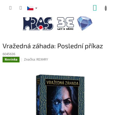
Přejít
NÁKUP
na
obsah
KOŠÍK
Vražedná záhada: Poslední příkaz
6045636
Značka:
REXHRY
Novinka