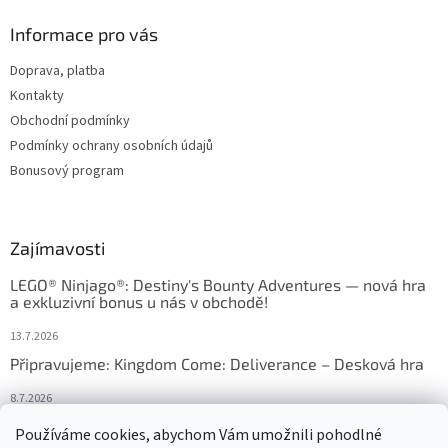
Informace pro vás
Doprava, platba
Kontakty
Obchodní podmínky
Podmínky ochrany osobních údajů
Bonusový program
Zajímavosti
LEGO® Ninjago®: Destiny's Bounty Adventures — nová hra
a exkluzivní bonus u nás v obchodě!
13.7.2026
Připravujeme: Kingdom Come: Deliverance – Desková hra
8.7.2026
Nejlepší deskové hry: výběr, který frčí v celém Česku
Používáme cookies, abychom Vám umožnili pohodlné