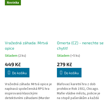
Novinka
Vražedná záhada: Mrtvá
Omerta (CZ) - nenechte se
opice
chytit!
Skladem
(2 ks)
Skladem
(>5 ks)
449 Kč
279 Kč
Do košíku
Do košíku
Vražedná záhada: Mrtvá opice je
Blafovací karetní hra z dob
napínavá společenská RPG hra
prohibice Rok 1932, Chicago.
inspirovaná klasickými
Mafie vládne městu, policie je
detektivními záhadami (Murder
na stopě pašerákům a každá
Mystery), kde se z každého
chyba může znamenat cestu do
hráče u stolu stane jeden z
vězení. Jsi šéfem jednoho z...