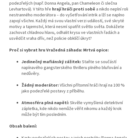
podezřelých (např. Donna Angela, pan Chameleon či slečna
Levhartová). V této hře
hrají hráči proti sobě
a nikdo neplní roli
nestranného moderátora – do vyšetřování intrik a lží se naplno
zapojí všichni. Každý má svou vlastní verzi událostí, své skryté
motivy a tajemství, která nesmí spatřit světlo světa. Dokážete
zachovat chladnou hlavu, odhalit krysu ve vlastních řadách a
usvědčit vraha dřív, než policie obklíčí úkryt?
Proč si vybrat hru Vražedná záhada: Mrtvá opice:
Jedinečný mafiánský zážitek:
Staňte se součástí
napínavého gangsterského thrilleru plného blufování a
nedůvěry.
Žádný moderátor:
Všichni přítomní hráči hrají na 100 %
jako podezřelé postavy z příběhu.
Atmosféra plná napětí:
Skvěle vymyšlená detektivní
zápletka, kde nikdo nemůže věřit nikomu a každý krok
může být tím posledním.
Obsah balení:
Karty podezřelých postav a jejich portréty (Donna Angela,