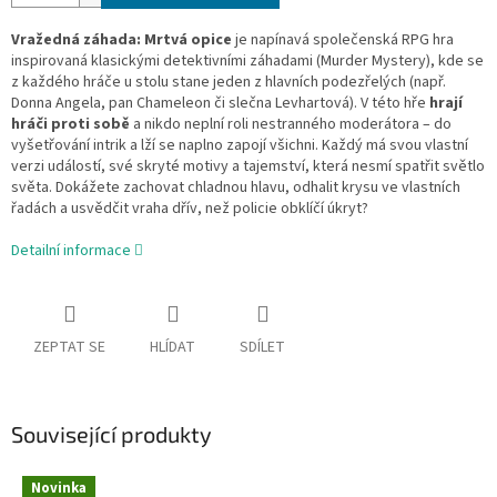
Vražedná záhada: Mrtvá opice
je napínavá společenská RPG hra
inspirovaná klasickými detektivními záhadami (Murder Mystery), kde se
z každého hráče u stolu stane jeden z hlavních podezřelých (např.
Donna Angela, pan Chameleon či slečna Levhartová). V této hře
hrají
hráči proti sobě
a nikdo neplní roli nestranného moderátora – do
vyšetřování intrik a lží se naplno zapojí všichni. Každý má svou vlastní
verzi událostí, své skryté motivy a tajemství, která nesmí spatřit světlo
světa. Dokážete zachovat chladnou hlavu, odhalit krysu ve vlastních
řadách a usvědčit vraha dřív, než policie obklíčí úkryt?
Detailní informace
ZEPTAT SE
HLÍDAT
SDÍLET
Související produkty
Novinka