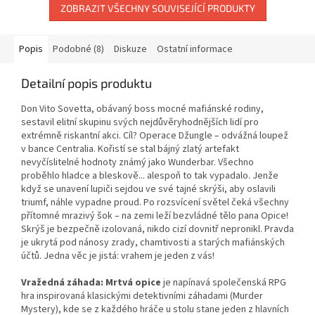
ZOBRAZIT VŠECHNY SOUVISEJÍCÍ PRODUKTY
Popis
Podobné (8)
Diskuze
Ostatní informace
Detailní popis produktu
Don Vito Sovetta, obávaný boss mocné mafiánské rodiny,
sestavil elitní skupinu svých nejdůvěryhodnějších lidí pro
extrémně riskantní akci. Cíl? Operace Džungle – odvážná loupež
v bance Centralia. Kořistí se stal bájný zlatý artefakt
nevyčíslitelné hodnoty známý jako Wunderbar. Všechno
proběhlo hladce a bleskově... alespoň to tak vypadalo. Jenže
když se unavení lupiči sejdou ve své tajné skrýši, aby oslavili
triumf, náhle vypadne proud. Po rozsvícení světel čeká všechny
přítomné mrazivý šok – na zemi leží bezvládné tělo pana Opice!
Skrýš je bezpečně izolovaná, nikdo cizí dovnitř nepronikl. Pravda
je ukrytá pod nánosy zrady, chamtivosti a starých mafiánských
účtů. Jedna věc je jistá: vrahem je jeden z vás!
Vražedná záhada: Mrtvá opice
je napínavá společenská RPG
hra inspirovaná klasickými detektivními záhadami (Murder
Mystery), kde se z každého hráče u stolu stane jeden z hlavních