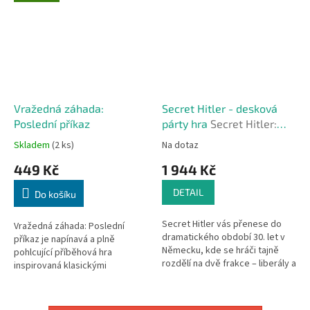
Vražedná záhada:
Secret Hitler - desková
Poslední příkaz
párty hra
Secret Hitler:
Dramatická hra plná
Skladem
(2 ks)
Na dotaz
politických intrik a zrady
449 Kč
1 944 Kč
DETAIL
Do košíku
Secret Hitler vás přenese do
Vražedná záhada: Poslední
dramatického období 30. let v
příkaz je napínavá a plně
Německu, kde se hráči tajně
pohlcující příběhová hra
rozdělí na dvě frakce – liberály a
inspirovaná klasickými
fašisty. Fašisté znají své
detektivními záhadami typu
spojence a společně se snaží...
Murder Mystery. Každý z hráčů
se ujme role jedné z...