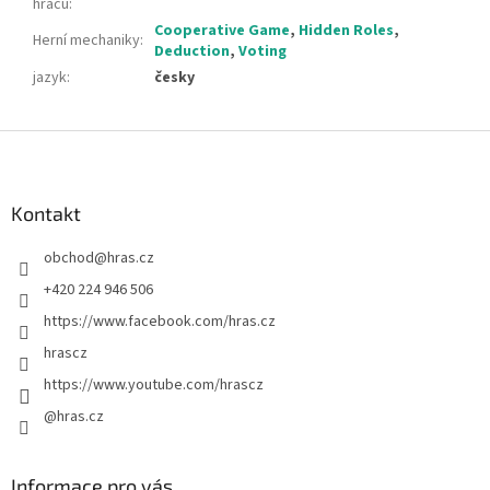
hráčů
:
Cooperative Game
,
Hidden Roles
,
Herní mechaniky
:
Deduction
,
Voting
jazyk
:
česky
Z
á
p
a
Kontakt
t
obchod
@
hras.cz
í
+420 224 946 506
https://www.facebook.com/hras.cz
hrascz
https://www.youtube.com/hrascz
@hras.cz
Informace pro vás