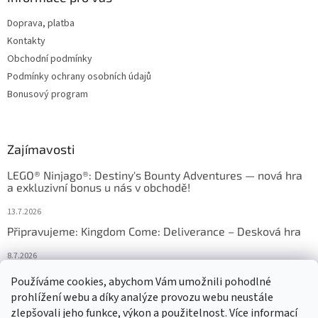
Doprava, platba
Kontakty
Obchodní podmínky
Podmínky ochrany osobních údajů
Bonusový program
Zajímavosti
LEGO® Ninjago®: Destiny's Bounty Adventures — nová hra
a exkluzivní bonus u nás v obchodě!
13.7.2026
Připravujeme: Kingdom Come: Deliverance – Desková hra
8.7.2026
Nejlepší deskové hry: výběr, který frčí v celém Česku
Používáme cookies, abychom Vám umožnili pohodlné
prohlížení webu a díky analýze provozu webu neustále
18.6.2026
zlepšovali jeho funkce, výkon a použitelnost. Více informací