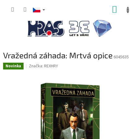
Přejít
NÁKUP
na
obsah
KOŠÍK
Vražedná záhada: Mrtvá opice
6045635
Značka:
REXHRY
Novinka