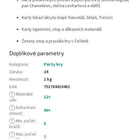
pan Chameleon, slečna Levhartová a další)
Karty lokací úkrytu (např. Kancelář, Sklad, Trezor)
Karty tajemství, stop a důkazních materiálů
Žetony stop a pravidla hry v češtině
Doplňkové parametry
Kategorie
:
Párty hry
Záruka
:
24
Hmotnost
:
1 kg
EAN
:
751784419402
?
Minimální
12+
věk
:
?
Doba hraní
90+
(minut)
:
?
Min. počet
5
hráčů
:
?
Max. počet
7