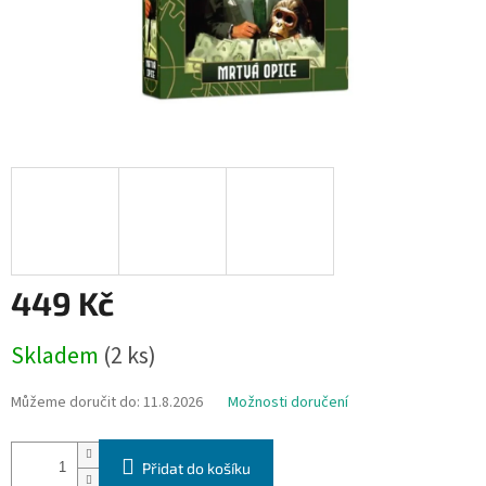
449 Kč
Měrná
Skladem
(2 ks)
cena:
Můžeme doručit do:
11.8.2026
Možnosti doručení
Přidat do košíku