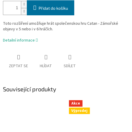
Přidat do košíku
Toto rozšíření umožňuje hrát společenskou hru Catan - Zámořské
objevy v 5 nebo i v 6 hráčích.
Detailní informace
ZEPTAT SE
HLÍDAT
SDÍLET
Související produkty
Akce
Výprodej