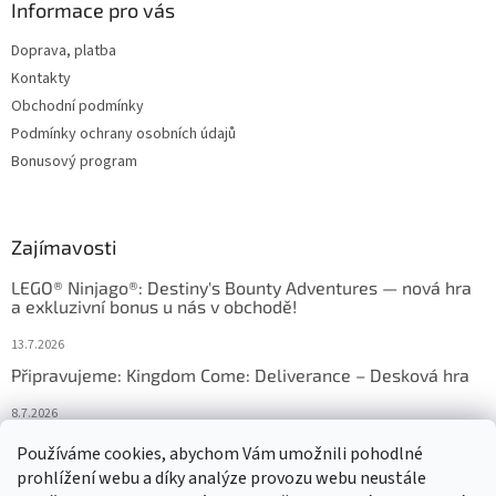
Informace pro vás
Doprava, platba
Kontakty
Obchodní podmínky
Podmínky ochrany osobních údajů
Bonusový program
Zajímavosti
LEGO® Ninjago®: Destiny's Bounty Adventures — nová hra
a exkluzivní bonus u nás v obchodě!
13.7.2026
Připravujeme: Kingdom Come: Deliverance – Desková hra
8.7.2026
Nejlepší deskové hry: výběr, který frčí v celém Česku
Používáme cookies, abychom Vám umožnili pohodlné
prohlížení webu a díky analýze provozu webu neustále
18.6.2026