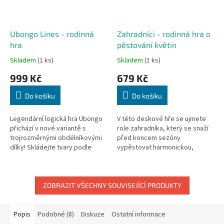
Ubongo Lines - rodinná
Zahradníci - rodinná hra o
hra
pěstování květin
Skladem
(1 ks)
Skladem
(1 ks)
999 Kč
679 Kč
Do košíku
Do košíku
Legendární logická hra Ubongo
V této deskové hře se ujmete
přichází v nové variantě s
role zahradníka, který se snaží
trojrozměrnými obdélníkovými
před koncem sezóny
dílky! Skládejte tvary podle
vypěstovat harmonickou,
karet zadání, trénujte
vzrostlou zahradu.
prostorovou představivost a
závodte s...
ZOBRAZIT VŠECHNY SOUVISEJÍCÍ PRODUKTY
Popis
Podobné (8)
Diskuze
Ostatní informace