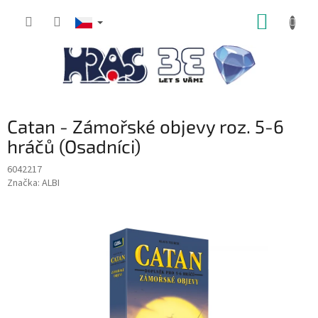
Přejít
NÁKUP
na
obsah
KOŠÍK
Catan - Zámořské objevy roz. 5-6
hráčů (Osadníci)
6042217
Značka:
ALBI