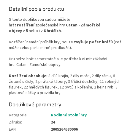
Detailní popis produktu
S touto doplňkovou sadou můžete
hrát
rozšíření
společenské hry
Catan - Zámořské
objevy
v
5
nebo i v
6 hráčích
.
Rozšíření nemění průběh hry, pouze
zvyšuje počet hráčů
(což
může celou partii mírně prodloužit).
Hru nelze hrát samostatně a je potřeba k ní mít základní
hru: Catan - Zámořské objevy.
Rozšíření obsahuje:
8 dílů krajin, 2 díly moře, 2 díly rámu, 6
žetonů s čísly, 2 pirátské tábory, 3 třídící destičky, 22 zelených
figurek, 22 hnědých figurek, 12 pytlů s kořením, 2 hejna ryb, 3
plastové sáčky a pravidla hry.
Doplňkové parametry
Kategorie
:
Rodinné stolní hry
Záruka
:
24
EAN
:
2005264580006