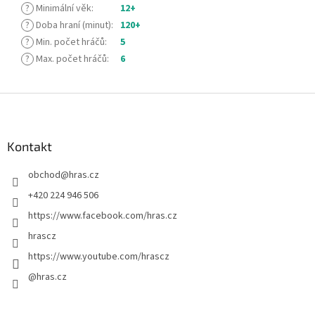
?
Minimální věk
:
12+
?
Doba hraní (minut)
:
120+
?
Min. počet hráčů
:
5
?
Max. počet hráčů
:
6
Z
á
p
a
Kontakt
t
obchod
@
hras.cz
í
+420 224 946 506
https://www.facebook.com/hras.cz
hrascz
https://www.youtube.com/hrascz
@hras.cz