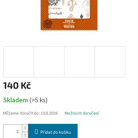
140 Kč
Měrná
Skladem
(>5 ks)
cena:
Můžeme doručit do:
10.8.2026
Možnosti doručení
Přidat do košíku