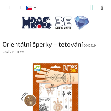
Přejít
NÁKUP
na
obsah
KOŠÍK
Orientální šperky – tetování
6045519
Značka:
DJECO