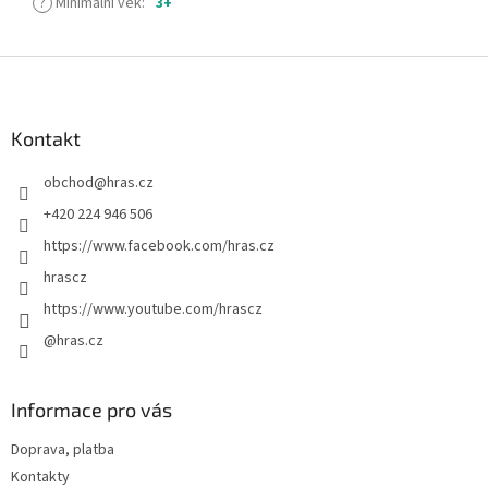
?
Minimální věk
:
3+
Z
á
p
a
Kontakt
t
obchod
@
hras.cz
í
+420 224 946 506
https://www.facebook.com/hras.cz
hrascz
https://www.youtube.com/hrascz
@hras.cz
Informace pro vás
Doprava, platba
Kontakty