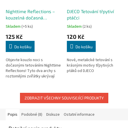
Nighttime Reflections –
DJECO Tetování třpytiví
kouzelná dočasná
ptáčci
tetování
Skladem
(>5 ks)
Skladem
(2 ks)
125 Kč
120 Kč
Do košíku
Do košíku
Objevte kouzlo noci s
Nové, metalické tetování s
dočasnými tetováními Nighttime
krásnými motivy třpytivých
Reflections! Tyto dva archy s
ptáků od DJECO
roztomilými zvířátky ukrývají
speciální překvapení – některé
detaily svítí ve tmě a potěší...
ZOBRAZIT VŠECHNY SOUVISEJÍCÍ PRODUKTY
Popis
Podobné (8)
Diskuze
Ostatní informace