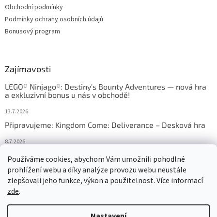
Obchodní podmínky
Podmínky ochrany osobních údajů
Bonusový program
Zajímavosti
LEGO® Ninjago®: Destiny's Bounty Adventures — nová hra
a exkluzivní bonus u nás v obchodě!
13.7.2026
Připravujeme: Kingdom Come: Deliverance – Desková hra
8.7.2026
Nejlepší deskové hry: výběr, který frčí v celém Česku
Používáme cookies, abychom Vám umožnili pohodlné
prohlížení webu a díky analýze provozu webu neustále
18.6.2026
zlepšovali jeho funkce, výkon a použitelnost. Více informací
zde
.
Vytvořil Shoptet
Nastavení