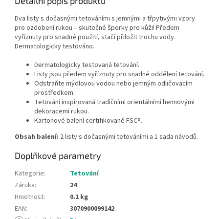
Detailní popis produktu
Dva listy s dočasnými tetováními s jemnými a třpytivými vzory
pro ozdobení rukou – skutečné šperky pro kůži! Předem
vyříznuty pro snadné použití, stačí přiložit trochu vody.
Dermatologicky testováno.
Dermatologicky testovaná tetování.
Listy jsou předem vyříznuty pro snadné oddělení tetování.
Odstraňte mýdlovou vodou nebo jemným odličovacím
prostředkem.
Tetování inspirovaná tradičními orientálními hennovými
dekoracemi rukou.
Kartonové balení certifikované FSC®.
Obsah balení:
2 listy s dočasnými tetováními a 1 sada návodů.
Doplňkové parametry
Kategorie
:
Tetování
Záruka
:
24
Hmotnost
:
0.1 kg
EAN
:
3070900099142