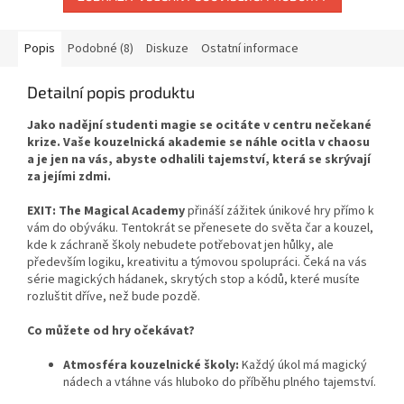
Popis
Podobné (8)
Diskuze
Ostatní informace
Detailní popis produktu
Jako nadějní studenti magie se ocitáte v centru nečekané
krize. Vaše kouzelnická akademie se náhle ocitla v chaosu
a je jen na vás, abyste odhalili tajemství, která se skrývají
za jejími zdmi.
EXIT: The Magical Academy
přináší zážitek únikové hry přímo k
vám do obýváku. Tentokrát se přenesete do světa čar a kouzel,
kde k záchraně školy nebudete potřebovat jen hůlky, ale
především logiku, kreativitu a týmovou spolupráci. Čeká na vás
série magických hádanek, skrytých stop a kódů, které musíte
rozluštit dříve, než bude pozdě.
Co můžete od hry očekávat?
Atmosféra kouzelnické školy:
Každý úkol má magický
nádech a vtáhne vás hluboko do příběhu plného tajemství.