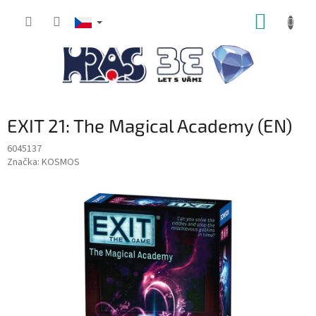
Přejít
NÁKUP
na
obsah
KOŠÍK
EXIT 21: The Magical Academy (EN)
6045137
Značka:
KOSMOS