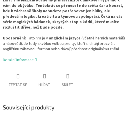
EXIT: The Magical Academy přináší zážitek únikové hry přímo k
vám do obýváku. Tentokrát se přenesete do světa čar a kouzel,
kde k záchraně školy nebudete potřebovat jen hůlky, ale
především logiku, kreativitu a týmovou spolupráci. Čeká na vás
série magických hádanek, skrytých stop a kódů, které musíte
rozluštit dříve, než bude pozdě.
Upozornění:
Tato hra je v
anglickém jazyce
(včetně herních materiálů
a nápověd). Je tedy skvělou volbou pro ty, kteří si chtějí procvičit
angličtinu zábavnou formou nebo dávají přednost originálnímu znění.
Detailní informace
ZEPTAT SE
HLÍDAT
SDÍLET
Související produkty