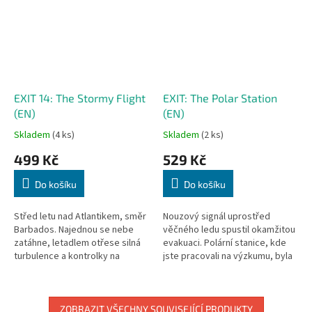
EXIT 14: The Stormy Flight
EXIT: The Polar Station
(EN)
(EN)
Skladem
(4 ks)
Skladem
(2 ks)
499 Kč
529 Kč
Do košíku
Do košíku
Střed letu nad Atlantikem, směr
Nouzový signál uprostřed
Barbados. Najednou se nebe
věčného ledu spustil okamžitou
zatáhne, letadlem otřese silná
evakuaci. Polární stanice, kde
turbulence a kontrolky na
jste pracovali na výzkumu, byla
palubní desce začnou zběsile
uzavřena a zapečetěna. Jenže
blikat. Systémy vypadávají a
na vás a vaše kolegy se...
váš...
ZOBRAZIT VŠECHNY SOUVISEJÍCÍ PRODUKTY