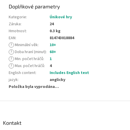
Doplňkové parametry
Kategorie
:
Únikové hry
Záruka
:
24
Hmotnost
:
0.3 kg
EAN
:
814743018884
?
Minimální věk
:
10+
?
Doba hraní (minut)
:
60+
?
Min. počet hráčů
:
1
?
Max. počet hráčů
:
4
English content
:
Includes English text
jazyk
:
anglicky
Položka byla vyprodána…
Z
á
p
a
Kontakt
t