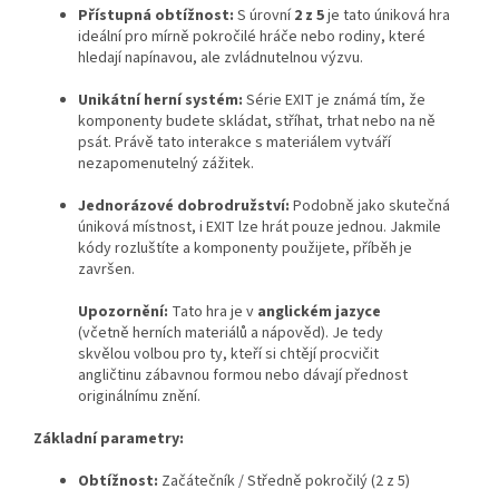
Přístupná obtížnost:
S úrovní
2 z 5
je tato úniková hra
ideální pro mírně pokročilé hráče nebo rodiny, které
hledají napínavou, ale zvládnutelnou výzvu.
Unikátní herní systém:
Série EXIT je známá tím, že
komponenty budete skládat, stříhat, trhat nebo na ně
psát. Právě tato interakce s materiálem vytváří
nezapomenutelný zážitek.
Jednorázové dobrodružství:
Podobně jako skutečná
úniková místnost, i EXIT lze hrát pouze jednou. Jakmile
kódy rozluštíte a komponenty použijete, příběh je
završen.
Upozornění:
Tato hra je v
anglickém jazyce
(včetně herních materiálů a nápověd). Je tedy
skvělou volbou pro ty, kteří si chtějí procvičit
angličtinu zábavnou formou nebo dávají přednost
originálnímu znění.
Základní parametry:
Obtížnost:
Začátečník / Středně pokročilý (2 z 5)