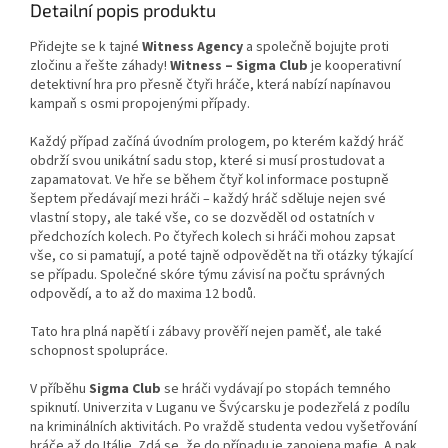
Detailní popis produktu
Přidejte se k tajné
Witness Agency
a společně bojujte proti
zločinu a řešte záhady!
Witness – Sigma Club
je kooperativní
detektivní hra pro přesně čtyři hráče, která nabízí napínavou
kampaň s osmi propojenými případy.
Každý případ začíná úvodním prologem, po kterém každý hráč
obdrží svou unikátní sadu stop, které si musí prostudovat a
zapamatovat. Ve hře se během čtyř kol informace postupně
šeptem předávají mezi hráči – každý hráč sděluje nejen své
vlastní stopy, ale také vše, co se dozvěděl od ostatních v
předchozích kolech. Po čtyřech kolech si hráči mohou zapsat
vše, co si pamatují, a poté tajně odpovědět na tři otázky týkající
se případu. Společné skóre týmu závisí na počtu správných
odpovědí, a to až do maxima 12 bodů.
Tato hra plná napětí i zábavy prověří nejen paměť, ale také
schopnost spolupráce.
V příběhu
Sigma Club
se hráči vydávají po stopách temného
spiknutí. Univerzita v Luganu ve Švýcarsku je podezřelá z podílu
na kriminálních aktivitách. Po vraždě studenta vedou vyšetřování
hráče až do Itálie. Zdá se, že do případu je zapojena mafie. A pak