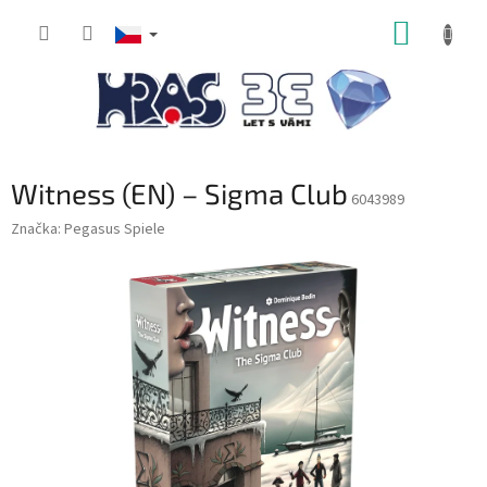
Přejít
NÁKUP
na
obsah
KOŠÍK
Witness (EN) – Sigma Club
6043989
Značka:
Pegasus Spiele