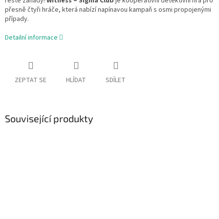
řešte záhady!
Witness – Sigma Club
je kooperativní detektivní hra pro
přesně čtyři hráče, která nabízí napínavou kampaň s osmi propojenými
případy.
Detailní informace
ZEPTAT SE
HLÍDAT
SDÍLET
Související produkty