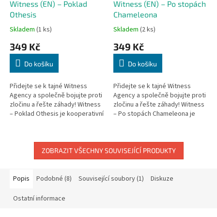
Witness (EN) – Poklad
Witness (EN) – Po stopách
Othesis
Chameleona
Skladem
(1 ks)
Skladem
(2 ks)
349 Kč
349 Kč
Do košíku
Do košíku
Přidejte se k tajné Witness
Přidejte se k tajné Witness
Agency a společně bojujte proti
Agency a společně bojujte proti
zločinu a řešte záhady! Witness
zločinu a řešte záhady! Witness
– Poklad Othesis je kooperativní
– Po stopách Chameleona je
detektivní hra pro přesně čtyři
kooperativní detektivní hra pro
hráče, která přináší...
přesně čtyři hráče, která...
ZOBRAZIT VŠECHNY SOUVISEJÍCÍ PRODUKTY
Popis
Podobné (8)
Související soubory (1)
Diskuze
Ostatní informace