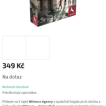
349 Kč
Měrná
Na dotaz
cena:
Možnosti doručení
Položka byla vyprodána…
Přidejte se k tajné
Witness Agency
a společně bojujte proti zločinu a