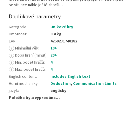
se situace náhle ještě zhorší…
Doplňkové parametry
Kategorie
:
Únikové hry
Hmotnost
:
0.4 kg
EAN
:
4250231740282
?
Minimální věk
:
10+
?
Doba hraní (minut)
:
20+
?
Min. počet hráčů
:
4
?
Max. počet hráčů
:
4
English content
:
Includes English text
Herní mechaniky
:
Deduction
,
Communication Limits
jazyk
:
anglicky
Položka byla vyprodána…
Z
á
p