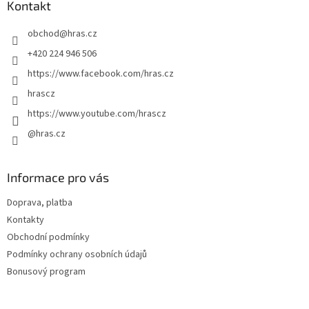
a
Kontakt
t
obchod
@
hras.cz
í
+420 224 946 506
https://www.facebook.com/hras.cz
hrascz
https://www.youtube.com/hrascz
@hras.cz
Informace pro vás
Doprava, platba
Kontakty
Obchodní podmínky
Podmínky ochrany osobních údajů
Bonusový program