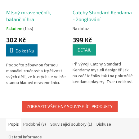
Mlsný mravenečník,
Catchy Standard Kendama
balanční hra
- žonglování
Skladem
(1 ks)
Na dotaz
302 Kč
399 Kč
DETAIL
Do košíku
Při vývoji Catchy Standard
Podpořte zábavnou formou
Kendamy mysleli designéři jak
manuální zručnost a trpělivost
na začátečníky tak i na pokročilé
svých dětí, ze kterých se ve hře
kendama playery. Tvar i velikost
stanou hladoví mravenečníci.
tohoto modelu vychází z
Vytáhnout malého neposedného
klasických, tradičkých a...
mravence z mraveniště
pomocí...
ZOBRAZIT VŠECHNY SOUVISEJÍCÍ PRODUKTY
Popis
Podobné (8)
Související soubory (1)
Diskuze
Ostatní informace