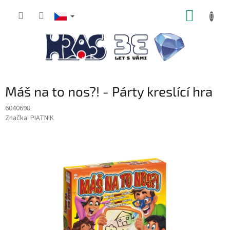
Přejít
NÁKUP
na
obsah
KOŠÍK
Máš na to nos?! - Párty kreslící hra
6040698
Značka:
PIATNIK