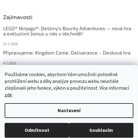
Zajímavosti
LEGO® Ninjago®: Destiny's Bounty Adventures — nová hra
a exkluzivní bonus u nás v obchodě!
13.7.2026
Připravujeme: Kingdom Come: Deliverance – Desková hra
8.7.2026
Nejlepší deskové hry: výběr, který frčí v celém Česku
Používáme cookies, abychom Vám umožnili pohodlné
prohlížení webu a díky analýze provozu webu neustále
18.6.2026
zlepšovali jeho funkce, výkon a použitelnost. Více informací
zde
.
Vytvořil Shoptet
Nastavení
Copyright 2026
HRAS
. Všechna práva vyhrazena.
Upravit nastavení
Odmítnout
Souhlasím
cookies