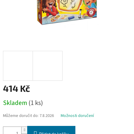
414 Kč
Měrná
Skladem
(1 ks)
cena:
Můžeme doručit do:
7.8.2026
Možnosti doručení
Přidat do košíku