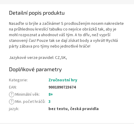
Detailní popis produktu
Nasaďte si brýle a začínáme! S prodlouženým nosem nakreslete
na průhlednou kreslící tabulku co nejvíce obrázků tak, aby je
mohl rozpoznat a uhodnout váš tým. A to dřív, než vyprší
stanovený čas! Pouze tak se dají získat body a vyhrát! Rychlá
párty zábava pro týmy nebo jednotlivé hráče!
Jazykové verze pravidel: CZ,SK,
Doplňkové parametry
Kategorie
:
Zručnostní hry
EAN
:
9001890723674
?
Minimální věk
:
8+
?
Min. počet hráčů
:
3
jazyk
:
bez textu, česká pravidla
Z
á