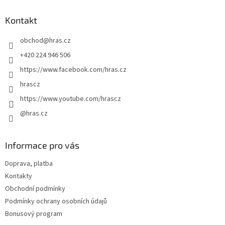
p
a
Kontakt
t
obchod
@
hras.cz
í
+420 224 946 506
https://www.facebook.com/hras.cz
hrascz
https://www.youtube.com/hrascz
@hras.cz
Informace pro vás
Doprava, platba
Kontakty
Obchodní podmínky
Podmínky ochrany osobních údajů
Bonusový program