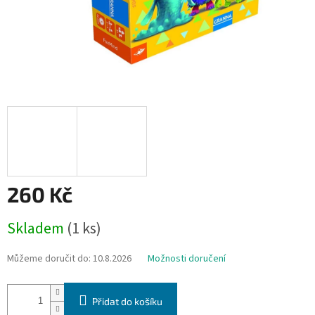
260 Kč
Měrná
Skladem
(1 ks)
cena:
Můžeme doručit do:
10.8.2026
Možnosti doručení
Přidat do košíku