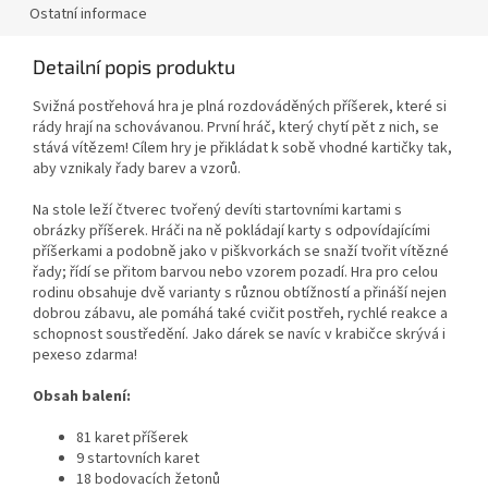
Ostatní informace
Detailní popis produktu
Svižná postřehová hra je plná rozdováděných příšerek, které si
rády hrají na schovávanou. První hráč, který chytí pět z nich, se
stává vítězem! Cílem hry je přikládat k sobě vhodné kartičky tak,
aby vznikaly řady barev a vzorů.
Na stole leží čtverec tvořený devíti startovními kartami s
obrázky příšerek. Hráči na ně pokládají karty s odpovídajícími
příšerkami a podobně jako v piškvorkách se snaží tvořit vítězné
řady; řídí se přitom barvou nebo vzorem pozadí. Hra pro celou
rodinu obsahuje dvě varianty s různou obtížností a přináší nejen
dobrou zábavu, ale pomáhá také cvičit postřeh, rychlé reakce a
schopnost soustředění. Jako dárek se navíc v krabičce skrývá i
pexeso zdarma!
Obsah balení:
81 karet příšerek
9 startovních karet
18 bodovacích žetonů