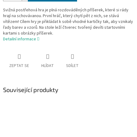
Svižná postřehová hra je plná rozdováděných příšerek, které si rády
hrají na schovávanou. První hráč, který chytí pět z nich, se stává
vítězem! Cílem hry je přikládat k sobě vhodné kartičky tak, aby vznikaly
řady barev a vzorů. Na stole leží čtverec tvořený devíti startovními
kartami s obrázky příšerek.
Detailní informace
ZEPTAT SE
HLÍDAT
SDÍLET
Související produkty