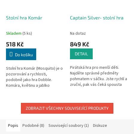
Stolní hra Komár
Captain Silver- stolní hra
Skladem
(5 ks)
Na dotaz
518 Kč
849 Kč
DETAIL
Do košíku
Pirátská hra pro menší děti.
Stolní hra Komár (Mosquito) je o
Najděte správné předměty
pozorování a rychlosti,
pohmatem v sáčku. Jste rychlí a
podobně jako hra Dobble.
zruční, pak vás čeká spousta
Komára, květinu a jablko
pokladů.
umístíme na hrací plochu před
hráče a každý z hráčů dostane
svou...
ZOBRAZIT VŠECHNY SOUVISEJÍCÍ PRODUKTY
Popis
Podobné (8)
Související soubory (1)
Diskuze