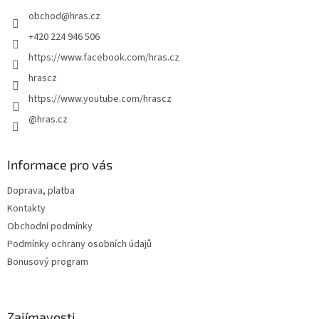
t
obchod
@
hras.cz
í
+420 224 946 506
https://www.facebook.com/hras.cz
hrascz
https://www.youtube.com/hrascz
@hras.cz
Informace pro vás
Doprava, platba
Kontakty
Obchodní podmínky
Podmínky ochrany osobních údajů
Bonusový program
Zajímavosti