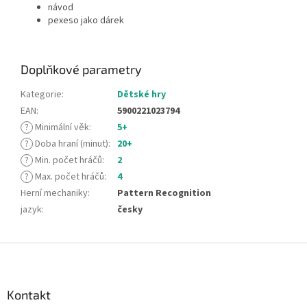
návod
pexeso jako dárek
Doplňkové parametry
Kategorie
:
Dětské hry
EAN
:
5900221023794
?
Minimální věk
:
5+
?
Doba hraní (minut)
:
20+
?
Min. počet hráčů
:
2
?
Max. počet hráčů
:
4
Herní mechaniky
:
Pattern Recognition
jazyk
:
česky
Z
á
p
a
Kontakt