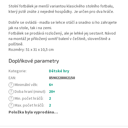
Stolní fotbálek je menší variantou klasického stolního fotbalu,
který jistě znáte z nejedné hospůdky. Je určen pro dva hráče.
Dobře se ovládá - madla se lehce otáčí a snadno si ho zahrajete
jak na stole, tak i na zemi.
Fotbálek se prodává rozložený, ale je lehké jej sestavit. Návod
na montáž je přiložený uvnitř balení v češtině, slovenštině a
polštině.
Rozměry: 51 x 31 x 10,5 cm
Doplňkové parametry
Kategorie
:
Dětské hry
EAN
:
8590228002150
?
Minimální věk
:
6+
?
Doba hraní (minut)
:
20+
?
Min. počet hráčů
:
2
?
Max. počet hráčů
:
2
Položka byla vyprodána…