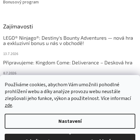
Bonusový program
Zajímavosti
LEGO® Ninjago®: Destiny's Bounty Adventures — nová hra
a exkluzivní bonus u nás v obchodě!
13.7.2026
Připravujeme: Kingdom Come: Deliverance – Desková hra
8.7.2026
Nejlepší deskové hry: výběr, který frčí v celém Česku
Používáme cookies, abychom Vám umožnili pohodlné
prohlížení webu a díky analýze provozu webu neustále
18.6.2026
zlepšovali jeho funkce, výkon a použitelnost. Více informací
zde
.
Vytvořil Shoptet
Nastavení
Copyright 2026
HRAS
. Všechna práva vyhrazena.
Upravit nastavení