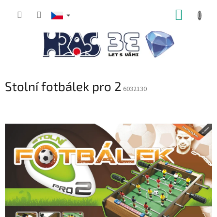
Přejít
NÁKUP
na
obsah
KOŠÍK
Stolní fotbálek pro 2
6032130