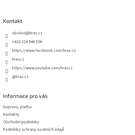
Z
á
p
a
Kontakt
t
obchod
@
hras.cz
í
+420 224 946 506
https://www.facebook.com/hras.cz
hrascz
https://www.youtube.com/hrascz
@hras.cz
Informace pro vás
Doprava, platba
Kontakty
Obchodní podmínky
Podmínky ochrany osobních údajů