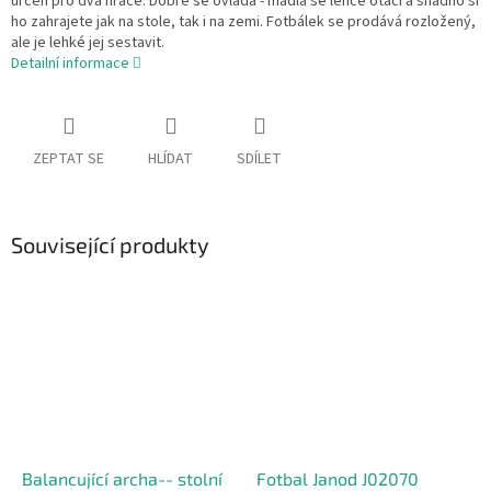
určen pro dva hráče. Dobře se ovládá - madla se lehce otáčí a snadno si
ho zahrajete jak na stole, tak i na zemi. Fotbálek se prodává rozložený,
ale je lehké jej sestavit.
Detailní informace
ZEPTAT SE
HLÍDAT
SDÍLET
Související produkty
Balancující archa-- stolní
Fotbal Janod J02070