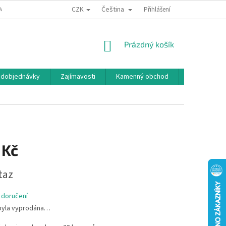
CZK
Čeština
MÍNKY OCHRANY OSOBNÍCH ÚDAJŮ
BONUSOVÝ PROGRAM
Přihlášení
NÁKUPNÍ
Prázdný košík
KOŠÍK
edobjednávky
Zajímavosti
Kamenný obchod
Značky
 Kč
taz
 doručení
byla vyprodána…