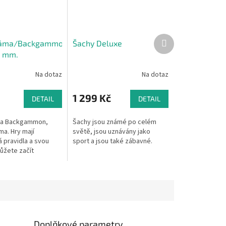
Další
Dáma/Backgammon
Šachy Deluxe
produkt
0 mm.
Na dotaz
Na dotaz
1 299 Kč
DETAIL
DETAIL
da Backgammon,
Šachy jsou známé po celém
ma. Hry mají
světě, jsou uznávány jako
 pravidla a svou
sport a jsou také zábavné.
ůžete začít
Doplňkové parametry