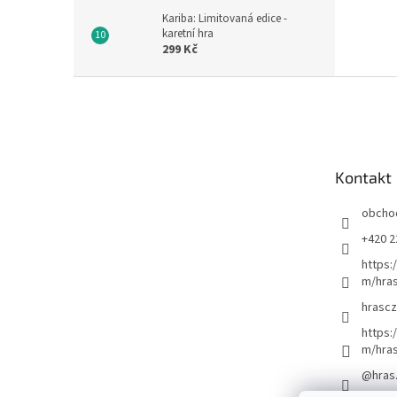
Kariba: Limitovaná edice -
karetní hra
299 Kč
Z
á
p
a
t
Kontakt
í
obcho
+420 2
https:
m/hras
hrascz
https:
m/hra
@hras