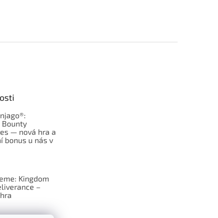
osti
njago®:
s Bounty
es — nová hra a
í bonus u nás v
jeme: Kingdom
liverance –
hra