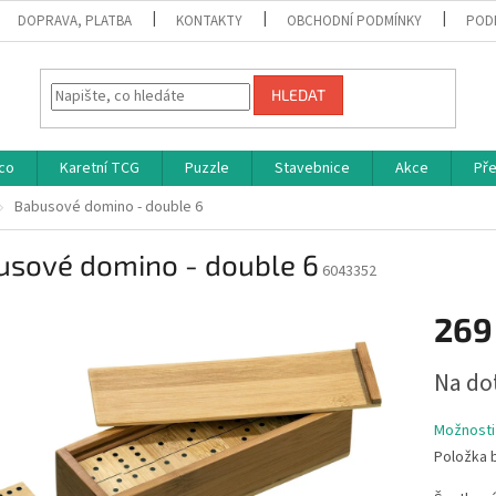
DOPRAVA, PLATBA
KONTAKTY
OBCHODNÍ PODMÍNKY
POD
HLEDAT
co
Karetní TCG
Puzzle
Stavebnice
Akce
Př
Babusové domino - double 6
usové domino - double 6
6043352
269
Měrná
Na do
cena:
Možnosti
Položka 