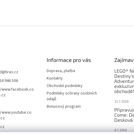
Informace pro vás
Zajímav
Doprava, platba
LEGO® Ni
d
@
hras.cz
Destiny'
Kontakty
24 946 506
Adventur
Obchodní podmínky
exkluzivn
//www.facebook.co
obchodě!
Podmínky ochrany osobních
.cz
údajů
13.7.2026
Bonusový program
Připravu
//www.youtube.co
Come: De
scz
Desková 
.cz
8.7.2026