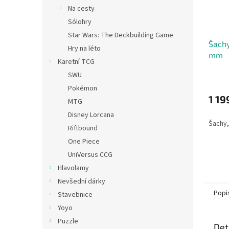
Na cesty
Sólohry
Star Wars: The Deckbuilding Game
Šachy
Hry na léto
mm
Karetní TCG
SWU
Pokémon
1 19
MTG
Disney Lorcana
Šachy,
Riftbound
One Piece
UniVersus CCG
Hlavolamy
Nevšední dárky
Popi
Stavebnice
Yoyo
Puzzle
Det