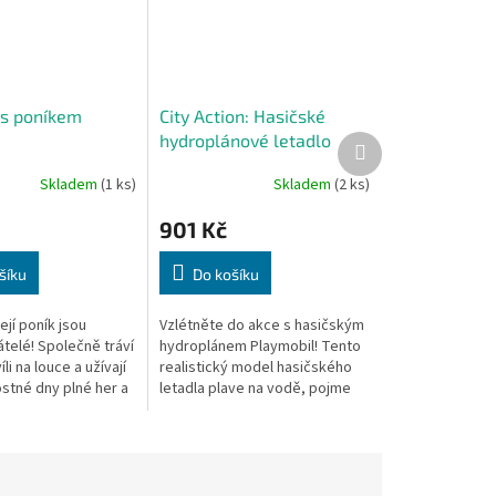
 s poníkem
City Action: Hasičské
hydroplánové letadlo
Další
produkt
(71463)
Skladem
(1 ks)
Skladem
(2 ks)
901 Kč
šíku
Do košíku
ejí poník jsou
Vzlétněte do akce s hasičským
átelé! Společně tráví
hydroplánem Playmobil! Tento
li na louce a užívají
realistický model hasičského
ostné dny plné her a
letadla plave na vodě, pojme
 péče.
jednu figurku do kokpitu a
skutečně sbírá a vypouští
vodu...