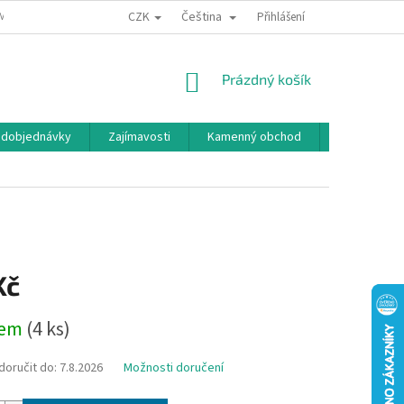
CZK
Čeština
MÍNKY OCHRANY OSOBNÍCH ÚDAJŮ
BONUSOVÝ PROGRAM
Přihlášení
NÁKUPNÍ
Prázdný košík
KOŠÍK
edobjednávky
Zajímavosti
Kamenný obchod
Značky
Kč
dem
(4 ks)
oručit do:
7.8.2026
Možnosti doručení