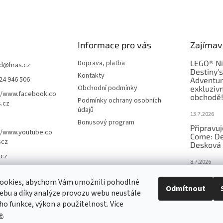
Informace pro vás
Zajímav
Doprava, platba
LEGO® Ni
d
@
hras.cz
Destiny'
Kontakty
24 946 506
Adventur
Obchodní podmínky
exkluzivn
//www.facebook.co
obchodě!
Podmínky ochrany osobních
.cz
údajů
13.7.2026
Bonusový program
Připravu
//www.youtube.co
Come: De
scz
Desková 
.cz
8.7.2026
Nejlepší 
ookies, abychom Vám umožnili pohodlné
výběr, kt
Odmítnout
ebu a díky analýze provozu webu neustále
Česku
eho funkce, výkon a použitelnost. Více
18.6.2026
e
.