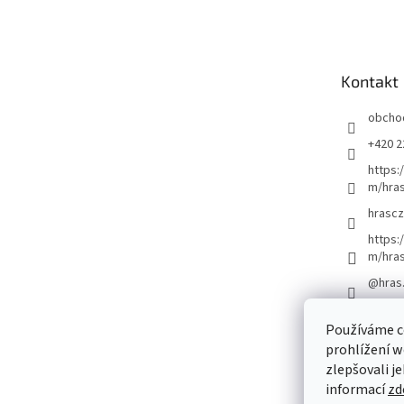
á
p
a
t
Kontakt
í
obcho
+420 2
https:
m/hras
hrascz
https:
m/hra
@hras
Používáme c
prohlížení w
zlepšovali j
informací
zd