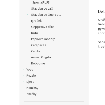
SpecialPLUS
Stavebnice LaQ
Det
Stavebnice Quercetti
Skvě
Igráček
Děts
Geppetova dílna
gymn
Roto
spor
Papírové modely
Sada
Carapaces
kreat
Cubika
Animal Kingdom
Robotime
Yoyo
Puzzle
Djeco
Komiksy
Značky