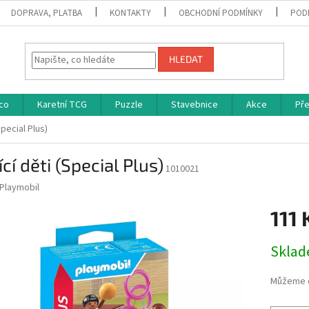
DOPRAVA, PLATBA
KONTAKTY
OBCHODNÍ PODMÍNKY
POD
HLEDAT
co
Karetní TCG
Puzzle
Stavebnice
Akce
Př
Special Plus)
ící děti (Special Plus)
1010021
Playmobil
111 
Měrná
Skla
cena:
Můžeme d