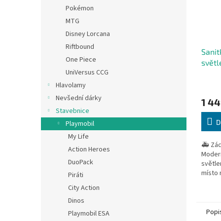
Pokémon
MTG
Disney Lorcana
Riftbound
Sanit
One Piece
svět
UniVersus CCG
Hlavolamy
Nevšední dárky
1 44
Stavebnice
D
Playmobil
My Life
🚑 Zác
Action Heroes
Modern
DuoPack
světle
místo 
Piráti
zraněn
City Action
Dinos
Popi
Playmobil ESA