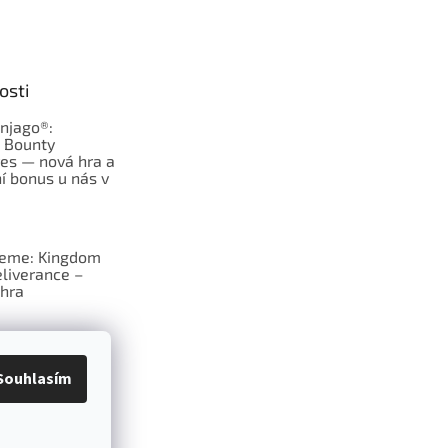
osti
njago®:
s Bounty
es — nová hra a
í bonus u nás v
jeme: Kingdom
liverance –
hra
deskové hry:
erý frčí v celém
Souhlasím