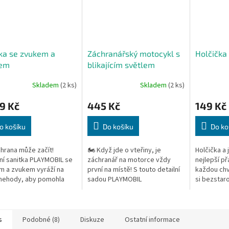
ka se zvukem a
Záchranářský motocykl s
Holčička
lem
blikajícím světlem
Skladem
(2 ks)
Skladem
(2 ks)
9 Kč
445 Kč
149 Kč
o košíku
Do košíku
Do ko
hrana může začít!
🏍️ Když jde o vteřiny, je
Holčička a j
í sanitka PLAYMOBIL se
záchranář na motorce vždy
nejlepší př
m a zvukem vyráží na
první na místě! S touto detailní
každou chví
nehody, aby pomohla
sadou PLAYMOBIL
si bezstar
ému stavebníkovi.
Záchranářský motocykl s
starostlivé
blikajícím světlem si děti užijí
napínavé mise plné...
s
Podobné (8)
Diskuze
Ostatní informace