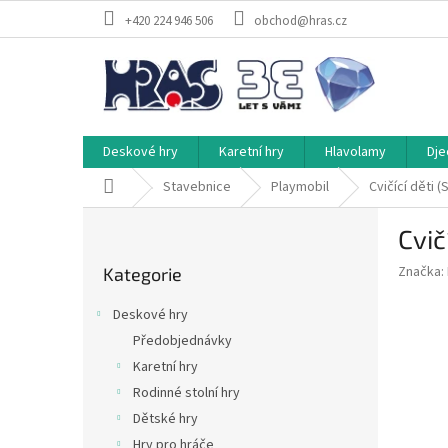
Přejít
+420 224 946 506
obchod@hras.cz
na
obsah
Deskové hry
Karetní hry
Hlavolamy
Dje
Domů
Stavebnice
Playmobil
Cvičící děti (
P
Cvič
o
Přeskočit
s
Značka:
Kategorie
kategorie
t
r
Deskové hry
a
Předobjednávky
n
Karetní hry
n
í
Rodinné stolní hry
p
Dětské hry
a
Hry pro hráče