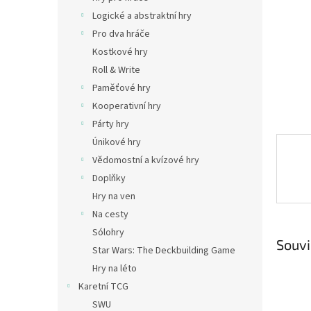
n
Logické a abstraktní hry
e
Pro dva hráče
l
Kostkové hry
Roll & Write
Paměťové hry
Kooperativní hry
Párty hry
Únikové hry
Vědomostní a kvízové hry
Doplňky
Hry na ven
Na cesty
Sólohry
Souvi
Star Wars: The Deckbuilding Game
Hry na léto
Karetní TCG
SWU