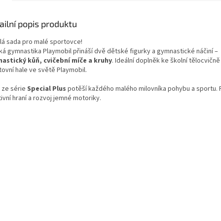
ailní popis produktu
lá sada pro malé sportovce!
ká gymnastika Playmobil přináší dvě dětské figurky a gymnastické náčiní –
astický kůň, cvičební míče a kruhy
. Ideální doplněk ke školní tělocvičn
tovní hale ve světě Playmobil.
 ze série
Special Plus
potěší každého malého milovníka pohybu a sportu.
ivní hraní a rozvoj jemné motoriky.