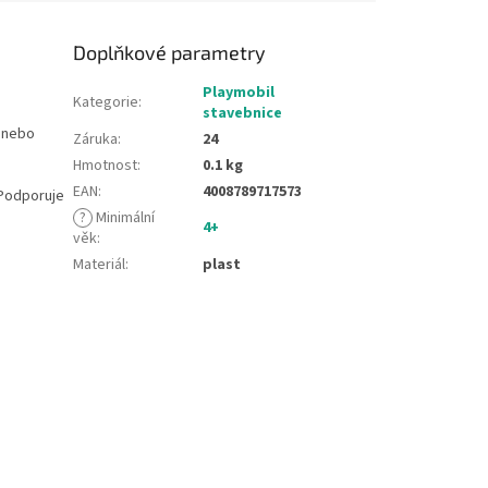
Doplňkové parametry
Playmobil
Kategorie
:
stavebnice
ě nebo
Záruka
:
24
Hmotnost
:
0.1 kg
EAN
:
4008789717573
 Podporuje
?
Minimální
4+
věk
:
Materiál
:
plast