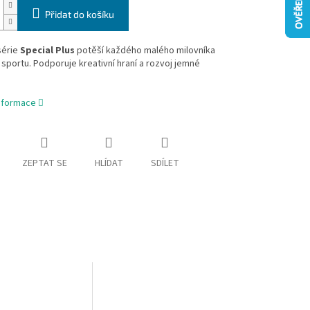
Přidat do košíku
série
Special Plus
potěší každého malého milovníka
sportu. Podporuje kreativní hraní a rozvoj jemné
.
informace
ZEPTAT SE
HLÍDAT
SDÍLET