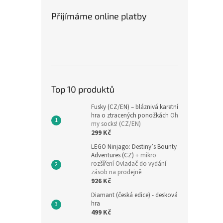
Přijímáme online platby
Top 10 produktů
Fusky (CZ/EN) – bláznivá karetní
hra o ztracených ponožkách
Oh
my socks! (CZ/EN)
299 Kč
LEGO Ninjago: Destiny’s Bounty
Adventures (CZ)
+ mikro
rozšíření Ovladač do vydání
zásob na prodejně
926 Kč
Diamant (česká edice) - desková
hra
499 Kč