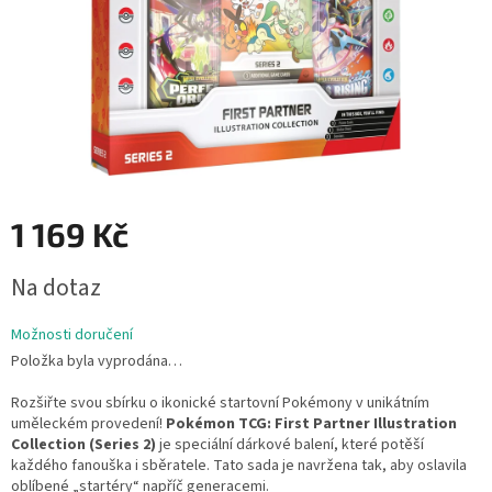
1 169 Kč
Měrná
Na dotaz
cena:
Možnosti doručení
Položka byla vyprodána…
Rozšiřte svou sbírku o ikonické startovní Pokémony v unikátním
uměleckém provedení!
Pokémon TCG: First Partner Illustration
Collection (Series 2)
je speciální dárkové balení, které potěší
každého fanouška i sběratele. Tato sada je navržena tak, aby oslavila
oblíbené „startéry“ napříč generacemi.