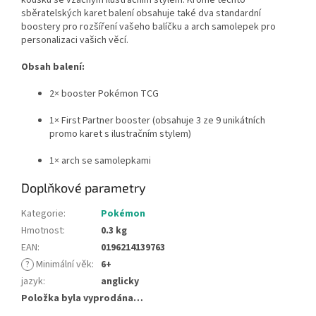
sběratelských karet balení obsahuje také dva standardní
boostery pro rozšíření vašeho balíčku a arch samolepek pro
personalizaci vašich věcí.
Obsah balení:
2× booster Pokémon TCG
1× First Partner booster (obsahuje 3 ze 9 unikátních
promo karet s ilustračním stylem)
1× arch se samolepkami
Doplňkové parametry
Kategorie
:
Pokémon
Hmotnost
:
0.3 kg
EAN
:
0196214139763
?
Minimální věk
:
6+
jazyk
:
anglicky
Položka byla vyprodána…