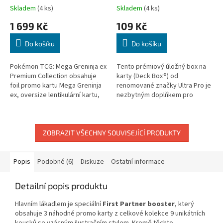
Collection
Charizard Y
Skladem
(4 ks)
Skladem
(4 ks)
1 699 Kč
109 Kč
Do košíku
Do košíku
Pokémon TCG: Mega Greninja ex
Tento prémiový úložný box na
Premium Collection obsahuje
karty (Deck Box®) od
foil promo kartu Mega Greninja
renomované značky Ultra Pro je
ex, oversize lentikulární kartu,
nezbytným doplňkem pro
tech samolepku a 8 boosterů.
každého trenéra Pokémon TCG.
Box zdobí úchvatná,
celobarevná ilustrace...
ZOBRAZIT VŠECHNY SOUVISEJÍCÍ PRODUKTY
Popis
Podobné (6)
Diskuze
Ostatní informace
Detailní popis produktu
Hlavním lákadlem je speciální
First Partner booster
, který
obsahuje 3 náhodné promo karty z celkové kolekce 9 unikátních
kousků se vzácným ilustračním stylem. Kromě těchto