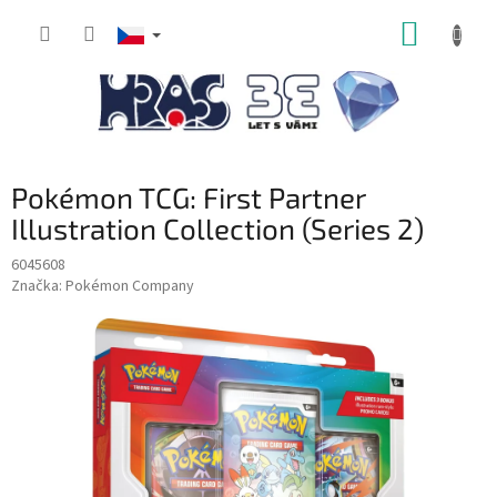
Přejít
NÁKUP
na
obsah
KOŠÍK
Pokémon TCG: First Partner
Illustration Collection (Series 2)
6045608
Značka:
Pokémon Company