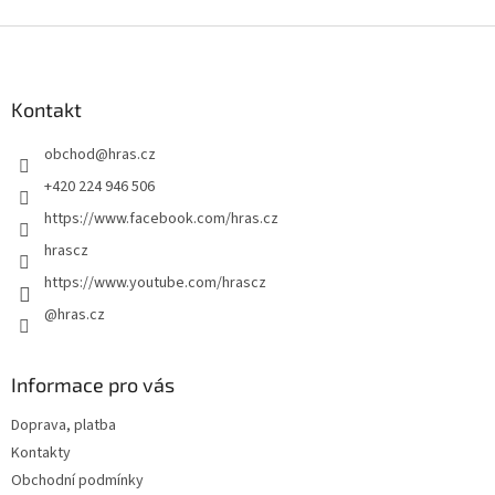
Z
á
p
a
Kontakt
t
obchod
@
hras.cz
í
+420 224 946 506
https://www.facebook.com/hras.cz
hrascz
https://www.youtube.com/hrascz
@hras.cz
Informace pro vás
Doprava, platba
Kontakty
Obchodní podmínky