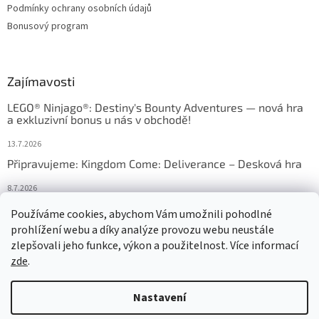
Podmínky ochrany osobních údajů
Bonusový program
Zajímavosti
LEGO® Ninjago®: Destiny's Bounty Adventures — nová hra
a exkluzivní bonus u nás v obchodě!
13.7.2026
Připravujeme: Kingdom Come: Deliverance – Desková hra
8.7.2026
Nejlepší deskové hry: výběr, který frčí v celém Česku
Používáme cookies, abychom Vám umožnili pohodlné
prohlížení webu a díky analýze provozu webu neustále
18.6.2026
zlepšovali jeho funkce, výkon a použitelnost. Více informací
zde
.
Vytvořil Shoptet
Nastavení