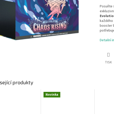
Posuňte s
exkluziv
Evolutio
každého s
booster b
potřebuje
Detailní 
TISK
sející produkty
Novinka