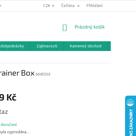
CZK
Čeština
MÍNKY OCHRANY OSOBNÍCH ÚDAJŮ
BONUSOVÝ PROGRAM
Přihlášení
NÁKUPNÍ
Prázdný košík
KOŠÍK
edobjednávky
Zajímavosti
Kamenný obchod
Značky
rainer Box
6045503
9 Kč
taz
 doručení
byla vyprodána…