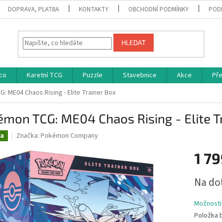
DOPRAVA, PLATBA
KONTAKTY
OBCHODNÍ PODMÍNKY
POD
HLEDAT
co
Karetní TCG
Puzzle
Stavebnice
Akce
Př
 ME04 Chaos Rising - Elite Trainer Box
mon TCG: ME04 Chaos Rising - Elite T
Značka:
Pokémon Company
ka
1 79
Měrná
Na do
cena:
Možnosti
Položka 