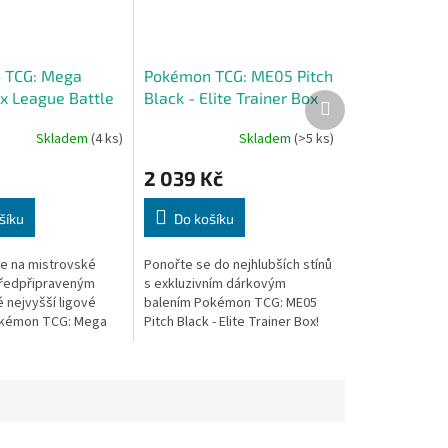
 TCG: Mega
Pokémon TCG: ME05 Pitch
ex League Battle
Black - Elite Trainer Box
Další
produkt
Skladem
(4 ks)
Skladem
(>5 ks)
2 039 Kč
šíku
Do košíku
se na mistrovské
Ponořte se do nejhlubších stínů
předpřipraveným
s exkluzivním dárkovým
 nejvyšší ligové
balením Pokémon TCG: ME05
okémon TCG: Mega
Pitch Black - Elite Trainer Box!
 League Battle Deck
Tento prémiový set ze
ro zkušenější hráče
speciální edice Mega Evolution
..
- Pitch...