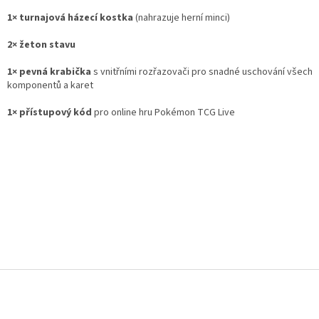
1× turnajová házecí kostka
(nahrazuje herní minci)
2× žeton stavu
1× pevná krabička
s vnitřními rozřazovači pro snadné uschování všech
komponentů a karet
1× přístupový kód
pro online hru Pokémon TCG Live