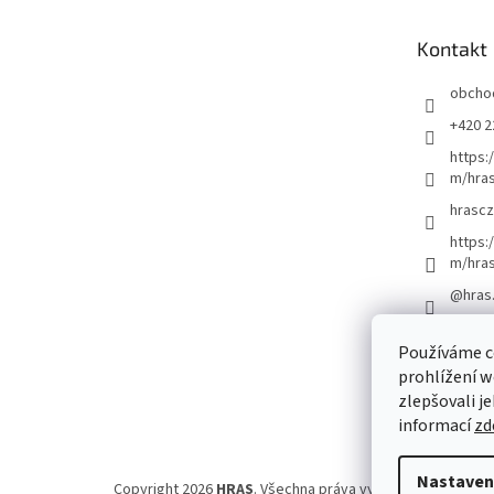
a
t
Kontakt
í
obcho
+420 2
https:
m/hras
hrascz
https:
m/hra
@hras
Používáme c
prohlížení w
zlepšovali j
informací
zd
Nastaven
Copyright 2026
HRAS
. Všechna práva vyhrazena.
Upravit 