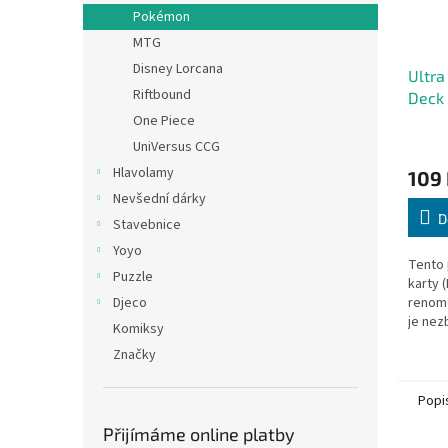
Pokémon
MTG
Disney Lorcana
Ultra
Riftbound
Deck
Chari
One Piece
UniVersus CCG
Hlavolamy
109
Nevšední dárky
D
Stavebnice
Yoyo
Tento 
Puzzle
karty 
Djeco
renomo
je ne
Komiksy
každé
Značky
TCG. B
celoba
Popi
Přijímáme online platby