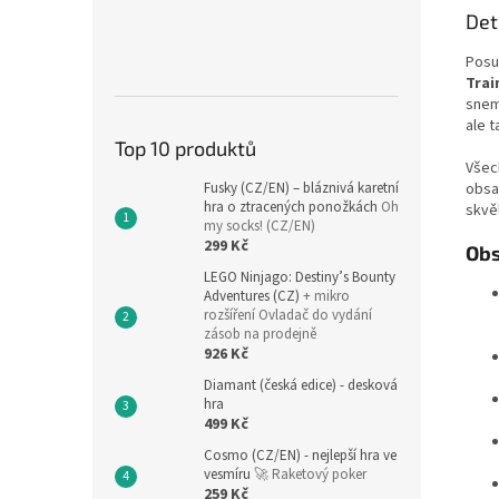
Det
Posu
Trai
snem
ale t
Top 10 produktů
Všec
Fusky (CZ/EN) – bláznivá karetní
obsah
hra o ztracených ponožkách
Oh
skvě
my socks! (CZ/EN)
299 Kč
Obs
LEGO Ninjago: Destiny’s Bounty
Adventures (CZ)
+ mikro
rozšíření Ovladač do vydání
zásob na prodejně
926 Kč
Diamant (česká edice) - desková
hra
499 Kč
Cosmo (CZ/EN) - nejlepší hra ve
vesmíru
🚀 Raketový poker
259 Kč