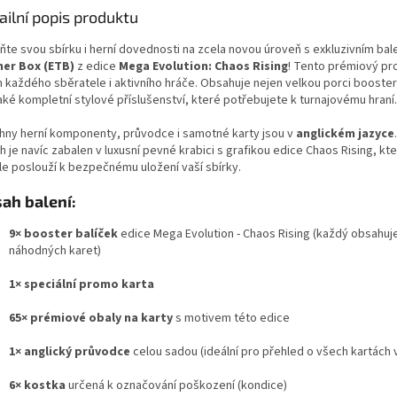
ailní popis produktu
ňte svou sbírku i herní dovednosti na zcela novou úroveň s exkluzivním ba
ner Box (ETB)
z edice
Mega Evolution: Chaos Rising
! Tento prémiový pr
 každého sběratele i aktivního hráče. Obsahuje nejen velkou porci booster 
aké kompletní stylové příslušenství, které potřebujete k turnajovému hraní.
hny herní komponenty, průvodce i samotné karty jsou v
anglickém jazyce
 je navíc zabalen v luxusní pevné krabici s grafikou edice Chaos Rising, kt
le poslouží k bezpečnému uložení vaší sbírky.
ah balení:
9× booster balíček
edice Mega Evolution - Chaos Rising (každý obsahuj
náhodných karet)
1× speciální promo karta
65× prémiové obaly na karty
s motivem této edice
1× anglický průvodce
celou sadou (ideální pro přehled o všech kartách v
6× kostka
určená k označování poškození (kondice)