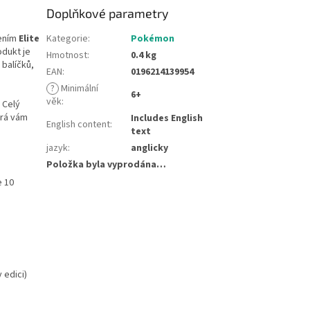
Doplňkové parametry
lením
Elite
Kategorie
:
Pokémon
odukt je
Hmotnost
:
0.4 kg
balíčků,
EAN
:
0196214139954
?
Minimální
6+
věk
:
. Celý
erá vám
Includes English
English content
:
text
jazyk
:
anglicky
Položka byla vyprodána…
e 10
 edici)