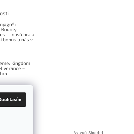
osti
njago®:
s Bounty
es — nová hra a
í bonus u nás v
jeme: Kingdom
liverance –
hra
deskové hry:
erý frčí v celém
Souhlasím
Vytvořil Shoptet