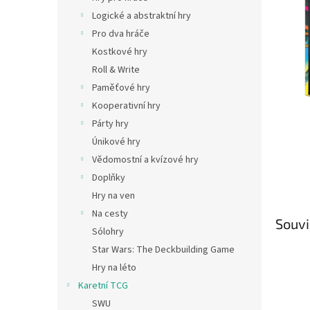
n
Logické a abstraktní hry
e
Pro dva hráče
l
Kostkové hry
Roll & Write
Paměťové hry
Kooperativní hry
Párty hry
Únikové hry
Vědomostní a kvízové hry
Doplňky
Hry na ven
Na cesty
Souvi
Sólohry
Star Wars: The Deckbuilding Game
Hry na léto
Karetní TCG
SWU