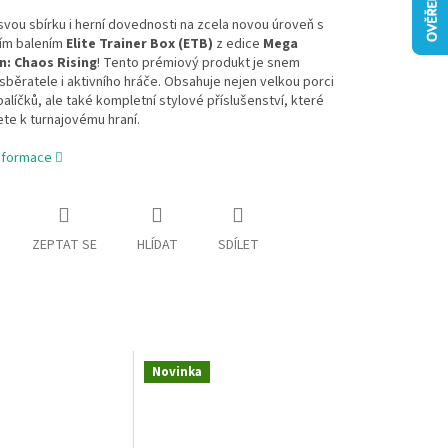
vou sbírku i herní dovednosti na zcela novou úroveň s
ním balením
Elite Trainer Box (ETB)
z edice
Mega
n: Chaos Rising
! Tento prémiový produkt je snem
běratele i aktivního hráče. Obsahuje nejen velkou porci
alíčků, ale také kompletní stylové příslušenství, které
te k turnajovému hraní.
informace
ZEPTAT SE
HLÍDAT
SDÍLET
Novinka