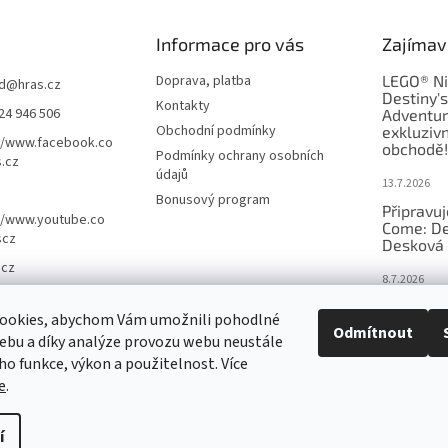
Informace pro vás
Zajímav
Doprava, platba
LEGO® Ni
d
@
hras.cz
Destiny'
Kontakty
24 946 506
Adventur
Obchodní podmínky
exkluzivn
//www.facebook.co
obchodě!
Podmínky ochrany osobních
.cz
údajů
13.7.2026
Bonusový program
Připravu
//www.youtube.co
Come: De
scz
Desková 
.cz
8.7.2026
Nejlepší 
ookies, abychom Vám umožnili pohodlné
výběr, kt
Odmítnout
ebu a díky analýze provozu webu neustále
Česku
eho funkce, výkon a použitelnost. Více
18.6.2026
e
.
í
nastavení cookies