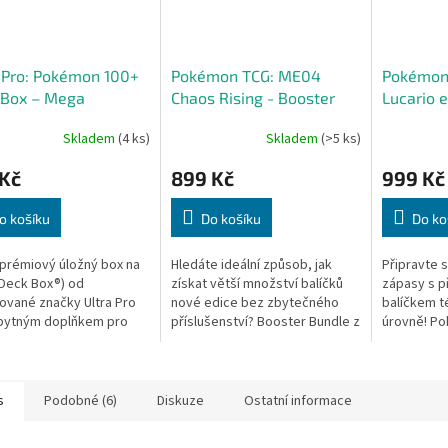
 Pro: Pokémon 100+
Pokémon TCG: ME04
Pokémon
 Box – Mega
Chaos Rising - Booster
Lucario 
zard Y
Bundle
Deck
Skladem
(4 ks)
Skladem
(>5 ks)
 Kč
899 Kč
999 Kč
o košíku
Do košíku
Do ko
prémiový úložný box na
Hledáte ideální způsob, jak
Připravte 
(Deck Box®) od
získat větší množství balíčků
zápasy s 
vané značky Ultra Pro
nové edice bez zbytečného
balíčkem té
zbytným doplňkem pro
příslušenství? Booster Bundle z
úrovně! P
ho trenéra Pokémon
řady Mega Evolution: Chaos
Lucario ex
ox zdobí úchvatná,
Rising je přesně to, co...
je určen p
revná ilustrace...
(Play Level.
s
Podobné (6)
Diskuze
Ostatní informace