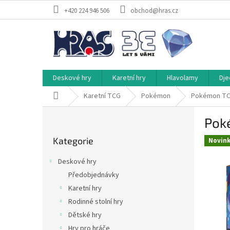
Přejít
+420 224 946 506
obchod@hras.cz
na
obsah
Deskové hry
Karetní hry
Hlavolamy
Dje
Domů
Karetní TCG
Pokémon
Pokémon TCG:
P
Poké
o
Přeskočit
s
Kategorie
kategorie
Novin
t
r
Deskové hry
a
Předobjednávky
n
Karetní hry
n
í
Rodinné stolní hry
p
Dětské hry
a
Hry pro hráče