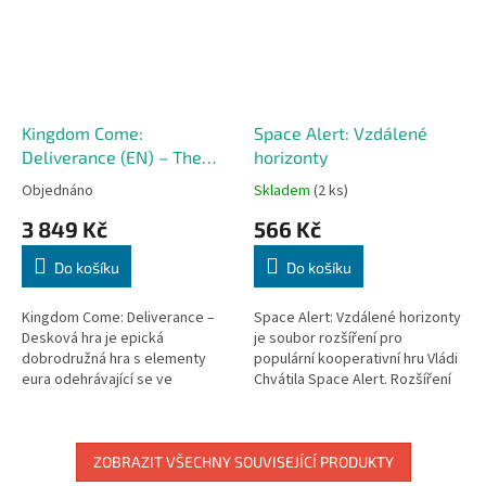
Kingdom Come:
Space Alert: Vzdálené
Deliverance (EN) – The
horizonty
Board Game
Objednáno
Skladem
(2 ks)
3 849 Kč
566 Kč
Do košíku
Do košíku
Kingdom Come: Deliverance –
Space Alert: Vzdálené horizonty
Desková hra je epická
je soubor rozšíření pro
dobrodružná hra s elementy
populární kooperativní hru Vládi
eura odehrávající se ve
Chvátila Space Alert. Rozšíření
středověké Bohémii 15. století.
fungují samostatně i všechna
Předobjednávka anglické verze
dohromady, a přinesou vám...
hry -...
ZOBRAZIT VŠECHNY SOUVISEJÍCÍ PRODUKTY