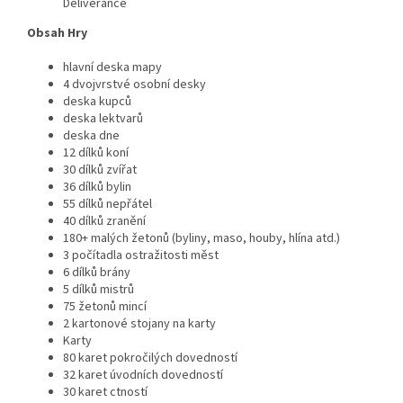
Deliverance
Obsah Hry
hlavní deska mapy
4 dvojvrstvé osobní desky
deska kupců
deska lektvarů
deska dne
12 dílků koní
30 dílků zvířat
36 dílků bylin
55 dílků nepřátel
40 dílků zranění
180+ malých žetonů (byliny, maso, houby, hlína atd.)
3 počítadla ostražitosti měst
6 dílků brány
5 dílků mistrů
75 žetonů mincí
2 kartonové stojany na karty
Karty
80 karet pokročilých dovedností
32 karet úvodních dovedností
30 karet ctností