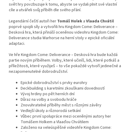
svět hry povzbuzuje k tomu, abyste se vydali plnit své vlastní
cíle a utvářeli svůj příběh dle svého přání.
Legendární čeští autoři her
Tomáš Holek
a
Vlaada Chvátil
poprvé spojili síly a vytvořili hru Kingdom Come: Deliverance –
Desková hra, která přináší oceněnou videohru Kingdom Come:
Deliverance studia Warhorse na herní stoly v epické oficiální
adaptaci.
Ve hře Kingdom Come: Deliverance – Desková hra bude každá
partie novým příběhem. Volby, které učiníš, lidi, které potkáš a
příležitosti, které využiješ – to vše pokaždé vytvoří jedinečné a
nezapomenutelné dobrodružství.
Epické dobrodružství s prvky eurohry
Deckbuilding s karetními zkouškami dovedností
Vývoj hrdiny po pět herních dní
Důraz na volby a svobodu hráče
Znovuhratelné příběhy měst s různými závěry
Vedlejší úkoly a různorodá setkání
Vůbec první spolupráce mezi oceněnými autory her
Tomášem Holkem a Vlaaďou Chvátilem
Založeno na veleúspěšné videohře Kingdom Come: