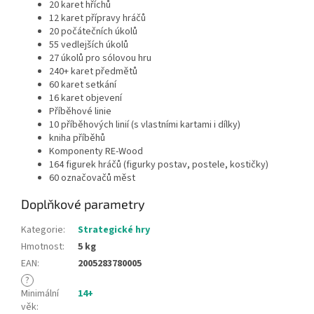
20 karet hříchů
12 karet přípravy hráčů
20 počátečních úkolů
55 vedlejších úkolů
27 úkolů pro sólovou hru
240+ karet předmětů
60 karet setkání
16 karet objevení
Příběhové linie
10 příběhových linií (s vlastními kartami i dílky)
kniha příběhů
Komponenty RE-Wood
164 figurek hráčů (figurky postav, postele, kostičky)
60 označovačů měst
Doplňkové parametry
Kategorie
:
Strategické hry
Hmotnost
:
5 kg
EAN
:
2005283780005
?
Minimální
14+
věk
: