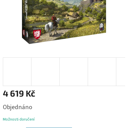
4 619 Kč
Měrná
Objednáno
cena:
Možnosti doručení