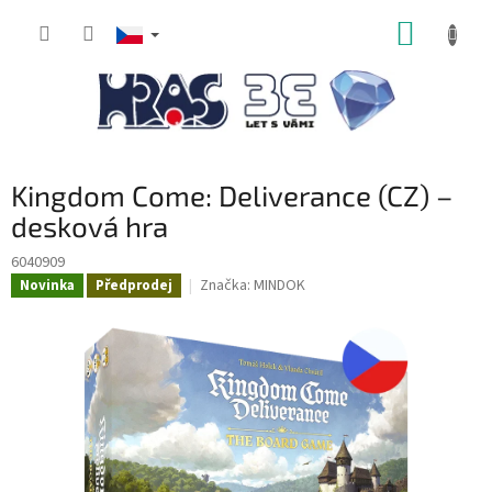
Přejít
NÁKUP
na
obsah
KOŠÍK
Kingdom Come: Deliverance (CZ) –
desková hra
6040909
Značka:
MINDOK
Novinka
Předprodej