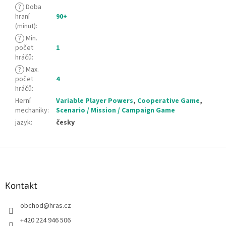
?
Doba
hraní
90+
(minut)
:
?
Min.
počet
1
hráčů
:
?
Max.
počet
4
hráčů
:
Herní
Variable Player Powers
,
Cooperative Game
,
mechaniky
:
Scenario / Mission / Campaign Game
jazyk
:
česky
Z
á
p
a
Kontakt
t
obchod
@
hras.cz
í
+420 224 946 506