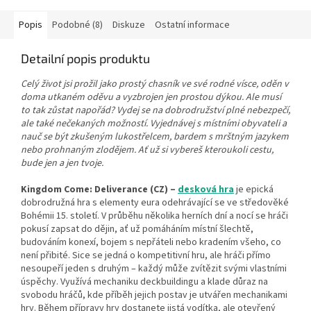
Popis
Podobné (8)
Diskuze
Ostatní informace
Detailní popis produktu
Celý život jsi prožil jako prostý chasník ve své rodné vísce, oděn v
doma utkaném oděvu a vyzbrojen jen prostou dýkou. Ale musí
to tak zůstat napořád? Vydej se na dobrodružství plné nebezpečí,
ale také nečekaných možností. Vyjednávej s místními obyvateli a
nauč se být zkušeným lukostřelcem, bardem s mrštným jazykem
nebo prohnaným zlodějem. Ať už si vybereš kteroukoli cestu,
bude jen a jen tvoje.
Kingdom Come: Deliverance (CZ) –
desková hra
je epická
dobrodružná hra s elementy eura odehrávající se ve středověké
Bohémii 15. století. V průběhu několika herních dní a nocí se hráči
pokusí zapsat do dějin, ať už pomáháním místní šlechtě,
budováním konexí, bojem s nepřáteli nebo kradením všeho, co
není přibité. Sice se jedná o kompetitivní hru, ale hráči přímo
nesoupeří jeden s druhým – každý může zvítězit svými vlastními
úspěchy. Využívá mechaniku deckbuildingu a klade důraz na
svobodu hráčů, kde příběh jejich postav je utvářen mechanikami
hry. Během přípravy hry dostanete jistá vodítka, ale otevřený