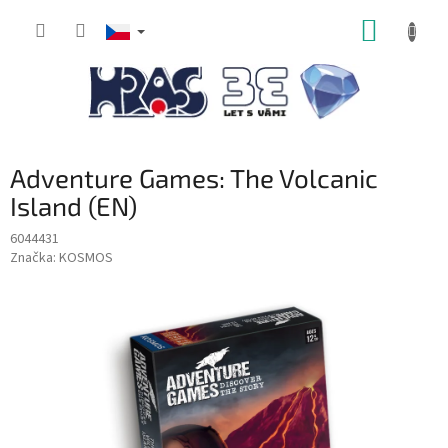
Přejít
NÁKUP
na
obsah
KOŠÍK
Adventure Games: The Volcanic
Island (EN)
6044431
Značka:
KOSMOS