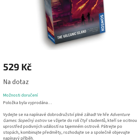
529 Kč
Měrná
Na dotaz
cena:
Možnosti doručení
Položka byla vyprodána…
Vydejte se na napínavé dobrodružství plné záhad! Ve hře
Adventure
Games: Sopečný ostrov
se vžijete do rolí čtyř studentů, kteří se ocitnou
uprostřed podivných událostí na tajemném ostrově. Pátrejte po
stopách, kombinujte předměty, rozhodujte se a společně objevujte
napínavý příběh.