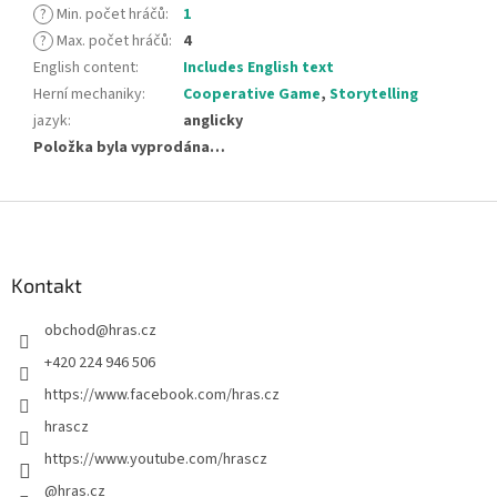
?
Min. počet hráčů
:
1
?
Max. počet hráčů
:
4
English content
:
Includes English text
Herní mechaniky
:
Cooperative Game
,
Storytelling
jazyk
:
anglicky
Položka byla vyprodána…
Z
á
p
a
Kontakt
t
obchod
@
hras.cz
í
+420 224 946 506
https://www.facebook.com/hras.cz
hrascz
https://www.youtube.com/hrascz
@hras.cz