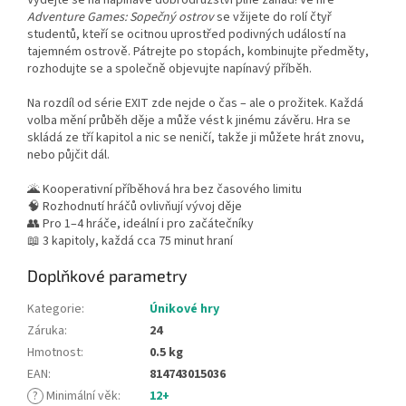
Adventure Games: Sopečný ostrov
se vžijete do rolí čtyř
studentů, kteří se ocitnou uprostřed podivných událostí na
tajemném ostrově. Pátrejte po stopách, kombinujte předměty,
rozhodujte se a společně objevujte napínavý příběh.
Na rozdíl od série EXIT zde nejde o čas – ale o prožitek. Každá
volba mění průběh děje a může vést k jinému závěru. Hra se
skládá ze tří kapitol a nic se neničí, takže ji můžete hrát znovu,
nebo půjčit dál.
🌋 Kooperativní příběhová hra bez časového limitu
🧠 Rozhodnutí hráčů ovlivňují vývoj děje
👥 Pro 1–4 hráče, ideální i pro začátečníky
📖 3 kapitoly, každá cca 75 minut hraní
Doplňkové parametry
Kategorie
:
Únikové hry
Záruka
:
24
Hmotnost
:
0.5 kg
EAN
:
814743015036
?
Minimální věk
:
12+