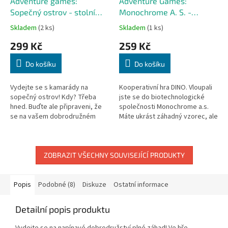
Adventure games:
Adventure Games:
Sopečný ostrov - stolní
Monochrome A. S. -
hra
karetní hra
Skladem
(2 ks)
Skladem
(1 ks)
299 Kč
259 Kč
Do košíku
Do košíku
Vydejte se s kamarády na
Kooperativní hra DINO. Vloupali
sopečný ostrov! Kdy? Třeba
jste se do biotechnologické
hned. Buďte ale připraveni, že
společnosti Monochrome a.s.
se na vašem dobrodružném
Máte ukrást záhadný vzorec, ale
výletě může leccos nebo taky
jak to udělat, aby vás nechytili?
všechno) zvrtnout. Zatímco vy v
Podobně jako v...
rolích...
ZOBRAZIT VŠECHNY SOUVISEJÍCÍ PRODUKTY
Popis
Podobné (8)
Diskuze
Ostatní informace
Detailní popis produktu
Vydejte se na napínavé dobrodružství plné záhad! Ve hře