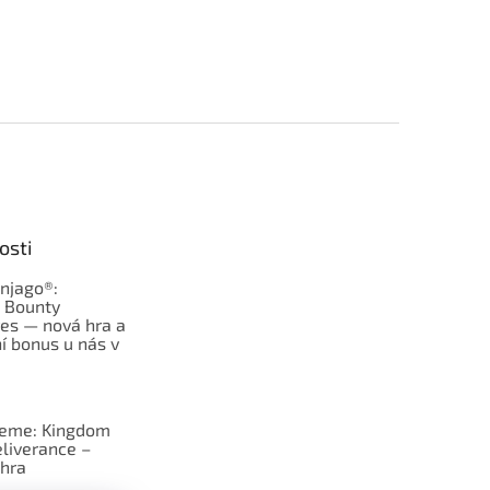
osti
njago®:
s Bounty
es — nová hra a
í bonus u nás v
jeme: Kingdom
liverance –
hra