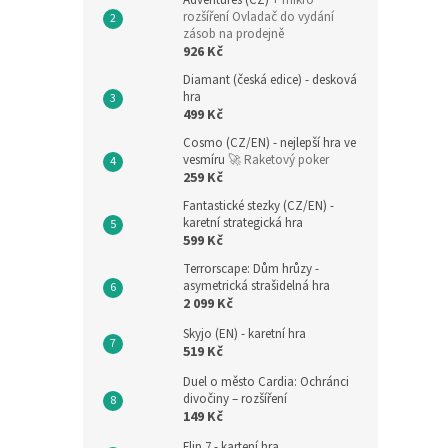
Adventures (CZ)
+ mikro
rozšíření Ovladač do vydání
zásob na prodejně
926 Kč
Diamant (česká edice) - desková
hra
499 Kč
Cosmo (CZ/EN) - nejlepší hra ve
vesmíru
🚀 Raketový poker
259 Kč
Fantastické stezky (CZ/EN) -
karetní strategická hra
599 Kč
Terrorscape: Dům hrůzy -
asymetrická strašidelná hra
2 099 Kč
Skyjo (EN) - karetní hra
519 Kč
Duel o město Cardia: Ochránci
divočiny – rozšíření
149 Kč
Flip 7 - kartení hra