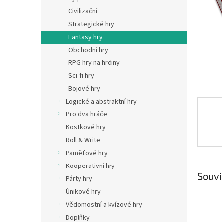
n
Civilizační
e
Strategické hry
l
Fantasy hry
Obchodní hry
RPG hry na hrdiny
Sci-fi hry
Bojové hry
Logické a abstraktní hry
Pro dva hráče
Kostkové hry
Roll & Write
Paměťové hry
Kooperativní hry
Souvi
Párty hry
Únikové hry
Vědomostní a kvízové hry
Doplňky