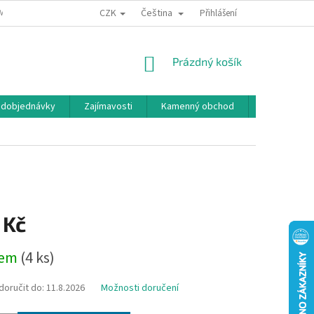
CZK
Čeština
MÍNKY OCHRANY OSOBNÍCH ÚDAJŮ
BONUSOVÝ PROGRAM
Přihlášení
NÁKUPNÍ
Prázdný košík
KOŠÍK
edobjednávky
Zajímavosti
Kamenný obchod
Značky
 Kč
dem
(4 ks)
oručit do:
11.8.2026
Možnosti doručení