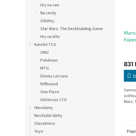
Hry na ven
Na cesty
Sólohry
Star Wars: The Deckbuilding Game
Mars
Hry na léto
Exped
Karetní TCG
hra
SWU
Pokémon
831 
MTG
Disney Lorcana
D
Riftbound
Samost
One Piece
světov
UniVersus CCG
Mars: 
Hlavolamy
Nevšední dárky
Stavebnice
Popi
Yoyo