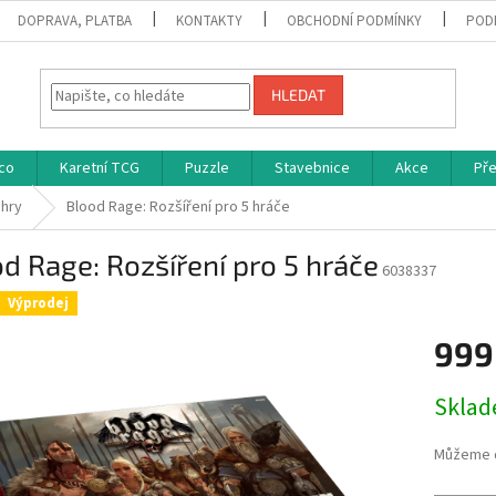
DOPRAVA, PLATBA
KONTAKTY
OBCHODNÍ PODMÍNKY
POD
HLEDAT
co
Karetní TCG
Puzzle
Stavebnice
Akce
Př
 hry
Blood Rage: Rozšíření pro 5 hráče
d Rage: Rozšíření pro 5 hráče
6038337
Výprodej
999
Měrná
Skla
cena:
Můžeme d