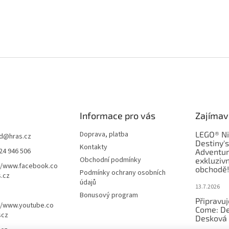
Informace pro vás
Zajímav
Doprava, platba
LEGO® Ni
d
@
hras.cz
Destiny'
Kontakty
24 946 506
Adventur
Obchodní podmínky
exkluzivn
//www.facebook.co
obchodě!
Podmínky ochrany osobních
.cz
údajů
13.7.2026
Bonusový program
Připravu
//www.youtube.co
Come: De
scz
Desková 