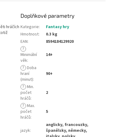
Doplňkové parametry
ěti hráčích
Kategorie
:
Fantasy hry
totiž
Hmotnost
:
0.3 kg
EAN
:
8594184129920
?
Minimální
14+
věk
:
?
Doba
hraní
90+
(minut)
:
?
Min.
počet
2
hráčů
:
?
Max.
počet
5
hráčů
:
anglicky, francouzky,
jazyk
:
španělsky, německy,
italsky, polsky