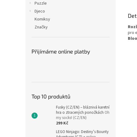
Puzzle
Djeco
Det
Komiksy
Rozš
Značky
pro 
Blo
Přijímáme online platby
Top 10 produktů
Fusky (CZ/EN) – bláznivá karetní
hra o ztracených ponožkách
Oh
my socks! (CZ/EN)
299 Kč
LEGO Ninjago: Destiny’s Bounty