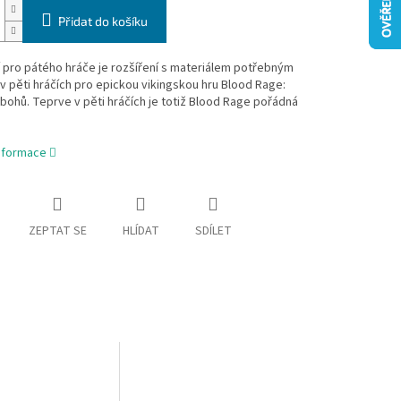
Přidat do košíku
 pro pátého hráče je rozšíření s materiálem potřebným
 v pěti hráčích pro epickou vikingskou hru Blood Rage:
ohů. Teprve v pěti hráčích je totiž Blood Rage pořádná
informace
ZEPTAT SE
HLÍDAT
SDÍLET