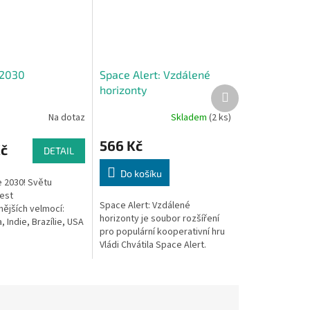
 2030
Space Alert: Vzdálené
horizonty
Další
produkt
Na dotaz
Skladem
(2 ks)
566 Kč
Kč
DETAIL
Do košíku
e 2030! Světu
est
Space Alert: Vzdálené
ějších velmocí:
horizonty je soubor rozšíření
, Indie, Brazílie, USA
pro populární kooperativní hru
unie. Hráči
Vládi Chvátila Space Alert.
í nadnárodní
Rozšíření fungují samostatně i
teří poskytují...
všechna dohromady, a
přinesou vám...