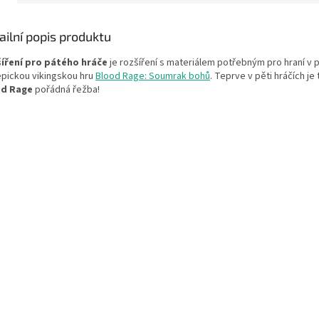
ailní popis produktu
íření pro pátého hráče
je rozšíření s materiálem potřebným pro hraní v p
epickou vikingskou hru
Blood Rage: Soumrak bohů
. Teprve v pěti hráčích je 
od Rage
pořádná řežba!