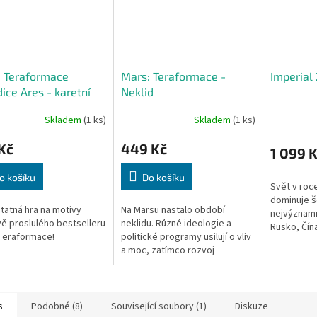
: Teraformace
Mars: Teraformace -
Imperial
ice Ares - karetní
Neklid
Skladem
(1 ks)
Skladem
(1 ks)
Kč
449 Kč
1 099 
o košíku
Do košíku
Svět v roc
dominuje š
atná hra na motivy
Na Marsu nastalo období
nejvýznamn
ě proslulého bestselleru
neklidu. Různé ideologie a
Rusko, Čína
Teraformace!
politické programy usilují o vliv
a Evropská 
a moc, zatímco rozvoj
představuj
společnosti ohrožují strašlivé
investory, k
písečné bouře a jiné pohromy.
s
Podobné (8)
Související soubory (1)
Diskuze